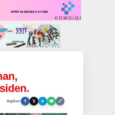
han,
siden.
f
𝕏
➤
☎
🔗
Bagikan: