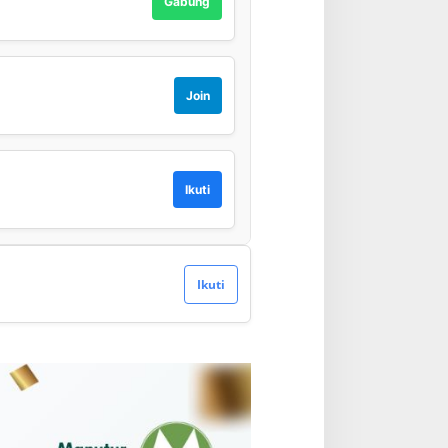
Gabung
Join
Ikuti
Ikuti