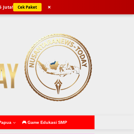
×
5 Juta!
Cek Paket
Papua
🎮 Game Edukasi SMP