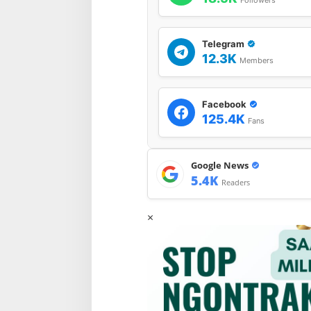
Followers
Telegram
12.3K
Members
Facebook
125.4K
Fans
Google News
5.4K
Readers
×