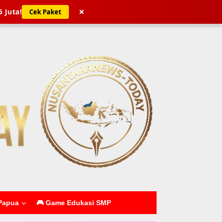
×
5 Juta!
Cek Paket
Papua
🎮 Game Edukasi SMP