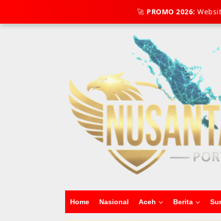
Lewati
🚀
PROMO 2026:
Websit
Tambahkan Menu
ke
konten
Home
Nasional
Aceh
Berita
Su