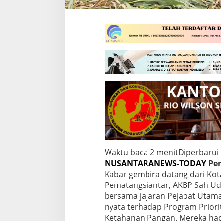
Waktu baca 2 menit
Diperbarui 
NUSANTARANEWS-TODAY
Pem
Kabar gembira datang dari Kot
Pematangsiantar, AKBP Sah Udur T
bersama jajaran Pejabat Utam
nyata terhadap Program Priori
Ketahanan Pangan. Mereka hadi