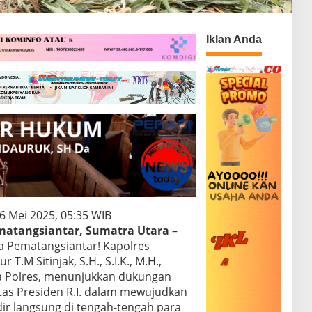
Iklan Anda
6 Mei 2025, 05:35 WIB
atangsiantar, Sumatra Utara
–
a Pematangsiantar! Kapolres
.M Sitinjak, S.H., S.I.K., M.H.,
a Polres, menunjukkan dukungan
tas Presiden R.I. dalam mewujudkan
r langsung di tengah-tengah para