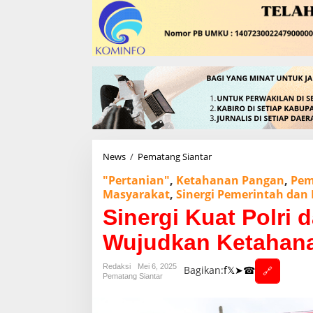
News
/
Pematang Siantar
Sinergi
Kuat
"Pertanian"
,
Ketahanan Pangan
,
Pem
Polri
Masyarakat
,
Sinergi Pemerintah dan
dan
Petani
Sinergi Kuat Polri 
Siantar
Wujudkan
Wujudkan Ketahana
Ketahanan
Pangan
Redaksi
Mei 6, 2025
Bagikan:
f
𝕏
➤
☎
Nasional!
🔗
Pematang Siantar