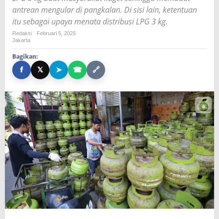
y
antrean mengular di pangkalan. Di sisi lain, ketentuan
a
itu sebagai upaya menata distribusi LPG 3 kg.
r
a
Redaksi
Februari 5, 2025
Jakarta
k
a
Bagikan:
t
f
𝕏
➤
☎
🔗
A
n
t
r
e
B
e
l
i
L
P
G
3
K
g
,
B