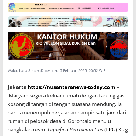
a
g
a
i
m
a
n
a
S
i
a
s
Waktu baca 8 menit
Diperbarui 5 Februari 2025, 00:52 WIB
a
t
a
Jakarta
https://nusantaranews-today.com
–
g
Maryam segera keluar rumah dengan tabung gas
a
kosong di tangan di tengah suasana mendung. Ia
r
S
harus menempuh perjalanan hampir satu jam dari
u
rumah di pelosok desa di Gorontalo menuju
b
s
pangkalan resmi
Liquefied Petroleum Gas
(
LPG
) 3 kg
i