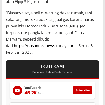
atau Elpiji 3 Kg terdekat.
d
i
T
“Biasanya saya beli di warung dekat rumah, tapi
e
sekarang mereka tidak lagi jual gas karena harus
p
a
punya izin Nomor Induk Berusaha (NIB). Jadi
t
terpaksa ke pangkalan meskipun jauh,” kata
S
a
Maryam, seperti dikutip
s
dari
https://nusantaranews-today.com
, Senin, 3
a
r
Februari 2025.
a
n
?
IKUTI KAMI
Dapatkan Update Berita Tercepat
YouTube
Subscribe
45.2K
Subs