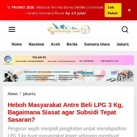
🚀
PROMO 2026:
Website Terima Beres (NVMe Unlimited
Cek
×
+ Gratis Domain) Mulai
Rp 2,5 Juta!
Paket
L
e
w
a
Home
Nasional
Aceh
Berita
Sumatra Utara
Jakarta
t
i
k
e
k
o
n
t
e
News
/
Jakarta
H
n
e
Heboh Masyarakat Antre Beli LPG 3 Kg,
b
o
Bagaimana Siasat agar Subsidi Tepat
h
Sasaran?
M
Pengecer wajib menjadi pangkalan untuk mendapatkan
a
s
LPG 3 kg buat masyarakat kaget sehingga membuat