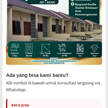
a
a
n
d
a
n
a
d
e
s
a
.
Ada yang bisa kami bantu?
Klik tombol di bawah untuk konsultasi langsung via
WhatsApp.
BACA JUGA