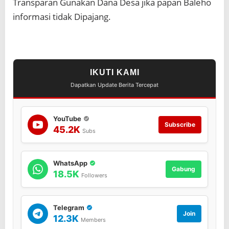
Transparan Gunakan Dana Desa jika papan Baleho
g
u
informasi tidak Dipajang.
l
u
y
a
n
g
IKUTI KAMI
t
Dapatkan Update Berita Tercepat
i
d
a
YouTube
k
Subscribe
45.2K
m
Subs
e
m
a
WhatsApp
j
Gabung
18.5K
Followers
a
n
g
b
Telegram
Join
a
12.3K
Members
l