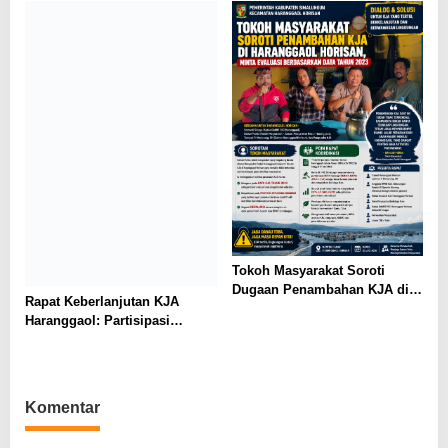
AMPH dan Dearma Tegaskan
Penataan Harus Mengacu Data
2023
Tokoh Masyarakat Soroti
Dugaan Penambahan KJA di
Rapat Keberlanjutan KJA
Haranggaol Horisan, Desak
Haranggaol: Partisipasi
Evaluasi Berbasis Data 2023
Minim, Kesepakatan Strategis
Terwujud
Komentar