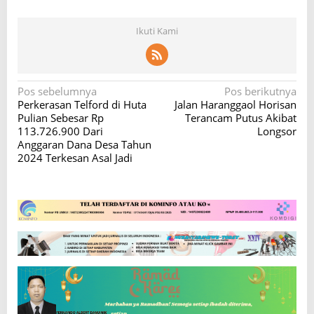
Ikuti Kami
N
Pos sebelumnya
Pos berikutnya
Perkerasan Telford di Huta
Jalan Haranggaol Horisan
a
Pulian Sebesar Rp
Terancam Putus Akibat
v
113.726.900 Dari
Longsor
Anggaran Dana Desa Tahun
i
2024 Terkesan Asal Jadi
g
a
s
i
p
o
s