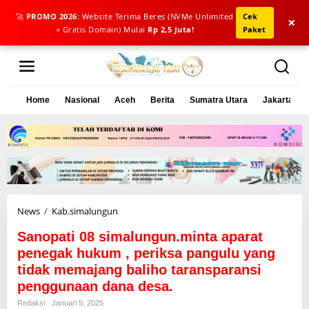
🚀
PROMO 2026:
Website Terima Beres (NVMe Unlimited
Cek
×
+ Gratis Domain) Mulai
Rp 2,5 Juta!
Paket
L
e
w
a
Home
Nasional
Aceh
Berita
Sumatra Utara
Jakarta
t
i
k
e
k
o
n
t
e
News
/
Kab.simalungun
S
n
a
Sanopati 08 simalungun.minta aparat
n
o
penegak hukum , periksa pangulu yang
p
tidak memajang baliho taransparansi
a
penggunaan dana desa.
t
i
Redaksi
Januari 5, 2025