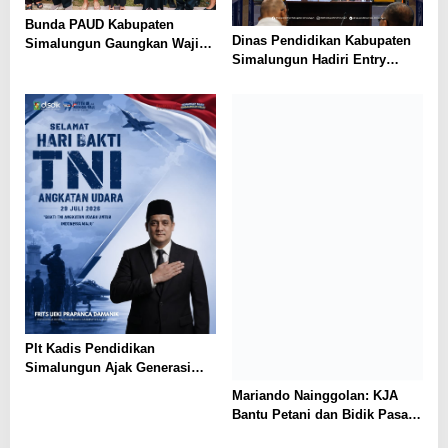
Bunda PAUD Kabupaten
Dinas Pendidikan Kabupaten
Simalungun Gaungkan Wajib
Simalungun Hadiri Entry
Belajar 13 Tahun, PAUD Jadi
Meeting di Kejaksaan Negeri
Fondasi Generasi Indonesia
Simalungun, Perkuat Sinergi
Emas
dan Tata Kelola Pemerintahan
Plt Kadis Pendidikan
Simalungun Ajak Generasi
Muda Teladani Semangat
Mariando Nainggolan: KJA
Pengabdian TNI AU di Hari
Bantu Petani dan Bidik Pasar
Bakti ke-79
Ekspor Tilapia Haranggaol,