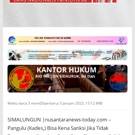
p
e
n
e
g
a
k
h
u
k
u
m
,
p
e
r
i
k
Waktu baca 3 menit
Diperbarui 5 Januari 2025, 15:12 WIB
s
a
SIMALUNGUN |nusantaranews-today.com –
p
a
Pangulu (Kades,) Bisa Kena Sanksi Jika Tidak
n