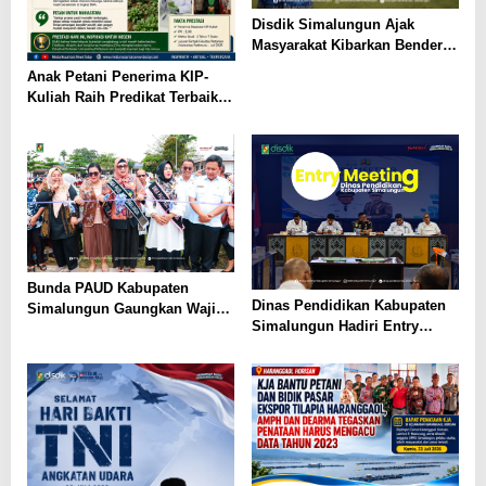
Disdik Simalungun Ajak
Masyarakat Kibarkan Bendera
Merah Putih Sepanjang
Anak Petani Penerima KIP-
Agustus 2026
Kuliah Raih Predikat Terbaik
Pada Gelaran Wisuda Sarjana
Universitas Pattimura
Bunda PAUD Kabupaten
Dinas Pendidikan Kabupaten
Simalungun Gaungkan Wajib
Simalungun Hadiri Entry
Belajar 13 Tahun, PAUD Jadi
Meeting di Kejaksaan Negeri
Fondasi Generasi Indonesia
Simalungun, Perkuat Sinergi
Emas
dan Tata Kelola Pemerintahan