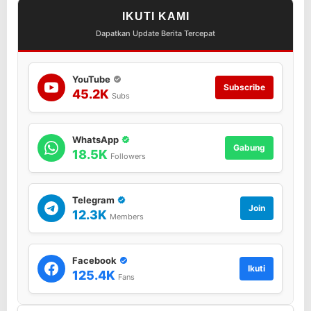
n
IKUTI KAMI
a
Dapatkan Update Berita Tercepat
n
d
a
n
YouTube
Subscribe
k
45.2K
Subs
e
s
e
WhatsApp
l
Gabung
18.5K
a
Followers
m
a
t
Telegram
a
Join
12.3K
Members
n
m
a
s
Facebook
Ikuti
y
125.4K
Fans
a
r