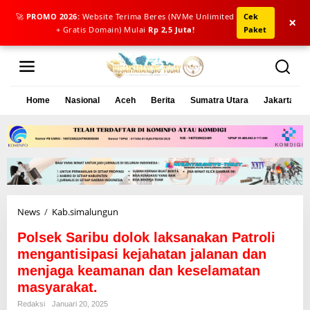
🚀
PROMO 2026:
Website Terima Beres (NVMe Unlimited
Cek
×
+ Gratis Domain) Mulai
Rp 2,5 Juta!
Paket
L
e
w
a
Home
Nasional
Aceh
Berita
Sumatra Utara
Jakarta
t
i
k
e
k
o
n
t
e
News
/
Kab.simalungun
P
n
o
Polsek Saribu dolok laksanakan Patroli
l
s
mengantisipasi kejahatan jalanan dan
e
menjaga keamanan dan keselamatan
k
masyarakat.
S
a
Redaksi
Januari 20, 2025