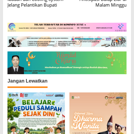
v
Jelang Pelantikan Bupati
Malam Minggu
i
g
a
s
i
p
o
s
Jangan Lewatkan