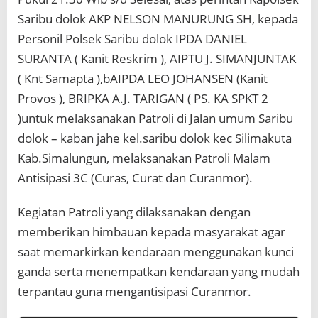
a
Saribu dolok AKP NELSON MANURUNG SH, kepada
n
j
Personil Polsek Saribu dolok IPDA DANIEL
a
SURANTA ( Kanit Reskrim ), AIPTU J. SIMANJUNTAK
l
a
( Knt Samapta ),bAIPDA LEO JOHANSEN (Kanit
n
Provos ), BRIPKA A.J. TARIGAN ( PS. KA SPKT 2
a
n
)untuk melaksanakan Patroli di Jalan umum Saribu
d
dolok – kaban jahe kel.saribu dolok kec Silimakuta
a
n
Kab.Simalungun, melaksanakan Patroli Malam
m
Antisipasi 3C (Curas, Curat dan Curanmor).
e
n
j
Kegiatan Patroli yang dilaksanakan dengan
a
memberikan himbauan kepada masyarakat agar
g
a
saat memarkirkan kendaraan menggunakan kunci
k
ganda serta menempatkan kendaraan yang mudah
e
a
terpantau guna mengantisipasi Curanmor.
m
a