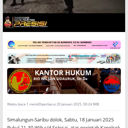
l
i
m
e
n
g
a
n
t
i
s
i
p
a
s
i
k
e
j
Waktu baca 1 menit
Diperbarui 20 Januari 2025, 00:24 WIB
a
h
Simalungun-Saribu dolok, Sabtu, 18 Januari 2025
a
t
Pukul 21.30 Wib s/d Selesai, atas perintah Kapolsek