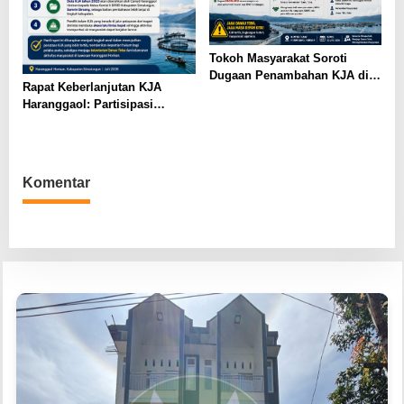
Tokoh Masyarakat Soroti
Dugaan Penambahan KJA di
Rapat Keberlanjutan KJA
Haranggaol Horisan, Desak
Haranggaol: Partisipasi
Evaluasi Berbasis Data 2023
Minim, Kesepakatan Strategis
Terwujud
Komentar