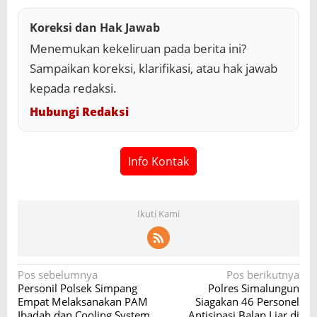
Koreksi dan Hak Jawab
Menemukan kekeliruan pada berita ini?
Sampaikan koreksi, klarifikasi, atau hak jawab
kepada redaksi.
Hubungi Redaksi
Info Kontak
Ikuti Kami
N
Pos sebelumnya
Pos berikutnya
Personil Polsek Simpang
Polres Simalungun
a
Empat Melaksanakan PAM
Siagakan 46 Personel
Ibadah dan Cooling System
Antisipasi Balap Liar di