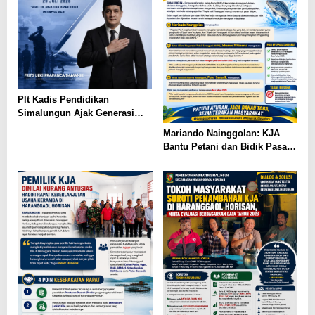
Plt Kadis Pendidikan
Simalungun Ajak Generasi
Muda Teladani Semangat
Mariando Nainggolan: KJA
Pengabdian TNI AU di Hari
Bantu Petani dan Bidik Pasar
Bakti ke-79
Ekspor Tilapia Haranggaol,
AMPH dan Dearma Tegaskan
Penataan Harus Mengacu Data
2023