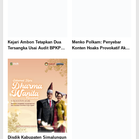
Kejari Ambon Tetapkan Dua
Menko Polkam: Penyebar
Tersangka Usai Audit BPKP
Konten Hoaks Provokatif Akan
Ungkap Kerugian Negara
Ditindak Tegas
Rp18,97 Miliar di PT Dok
Waiame
Disdik Kabupaten Simalungun