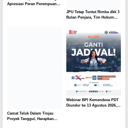
Apresiasi Peran Perempuan
dalam Pendidikan di Hari
JPU Tetap Tuntut Rimba dkk 3
Dharma Wanita Nasional 2026
Bulan Penjara, Tim Hukum
Minta Majelis Hakim Vonis
Bebas
Webinar BPI Kemendesa PDT
Diundur ke 13 Agustus 2026,
Perkuat Ketahanan Pangan
Camat Teluk Dalam Tinjau
Desa
Proyek Tanggul, Harapkan
Solusi Banjir Lahan Pertanian