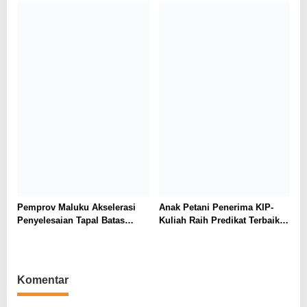
Pemprov Maluku Akselerasi
Anak Petani Penerima KIP-
Penyelesaian Tapal Batas
Kuliah Raih Predikat Terbaik
SBB-Maluku Tengah,
Pada Gelaran Wisuda Sarjana
Kemendagri Diharap Ambil
Universitas Pattimura
Alih
Komentar