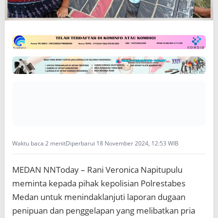
M
e
d
a
n
:
Waktu baca 2 menit
Diperbarui 18 November 2024, 12:53 WIB
MEDAN NNToday – Rani Veronica Napitupulu
meminta kepada pihak kepolisian Polrestabes
Medan untuk menindaklanjuti laporan dugaan
penipuan dan penggelapan yang melibatkan pria