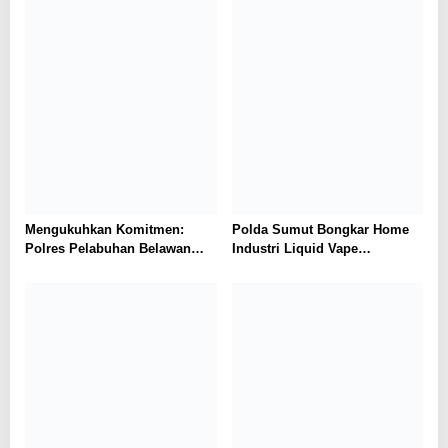
Mengukuhkan Komitmen:
Polda Sumut Bongkar Home
Polres Pelabuhan Belawan
Industri Liquid Vape
Ungkap 31 Kasus Narkotika,
Beretomidate, Bahan Baku
Amankan 37 Tersangka
Diduga dari Kamboja