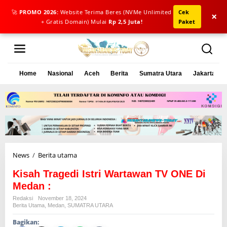
🚀
PROMO 2026:
Website Terima Beres (NVMe Unlimited
Cek
×
+ Gratis Domain) Mulai
Rp 2,5 Juta!
Paket
L
e
w
a
Home
Nasional
Aceh
Berita
Sumatra Utara
Jakarta
t
i
k
e
k
o
n
t
e
News
/
Berita utama
K
n
i
Kisah Tragedi Istri Wartawan TV ONE Di
s
a
Medan :
h
Redaksi
November 18, 2024
T
Berita Utama
,
Medan
,
SUMATRA UTARA
r
Bagikan:
a