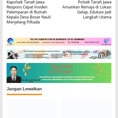
Kapolsek Tanah Jawa
Polsek Tanah Jawa
a
Respons Cepat Insiden
Amankan Remaja di Lokasi
v
Pelemparan di Rumah
Gelap, Edukasi Jadi
Kepala Desa Bosar Nauli
Langkah Utama
i
Menjelang Pilkada
g
a
s
i
p
o
s
Jangan Lewatkan