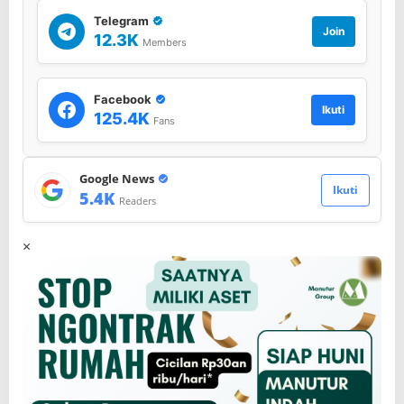
a
Telegram
n
Join
12.3K
Members
g
P
i
l
Facebook
Ikuti
k
125.4K
Fans
a
d
a
Google News
Ikuti
5.4K
Readers
×