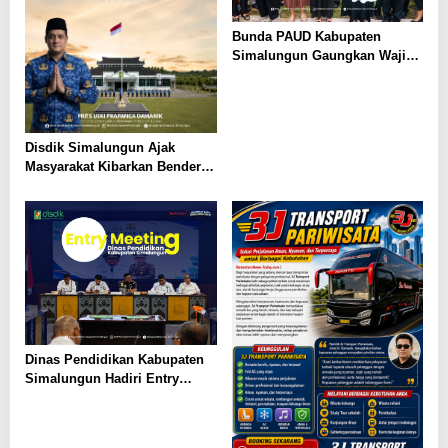
Bunda PAUD Kabupaten
Simalungun Gaungkan Wajib
Belajar 13 Tahun, PAUD Jadi
Fondasi Generasi Indonesia
Emas
Disdik Simalungun Ajak
Masyarakat Kibarkan Bendera
Merah Putih Sepanjang
Agustus 2026
Dinas Pendidikan Kabupaten
Simalungun Hadiri Entry
Meeting di Kejaksaan Negeri
Simalungun, Perkuat Sinergi
dan Tata Kelola Pemerintahan