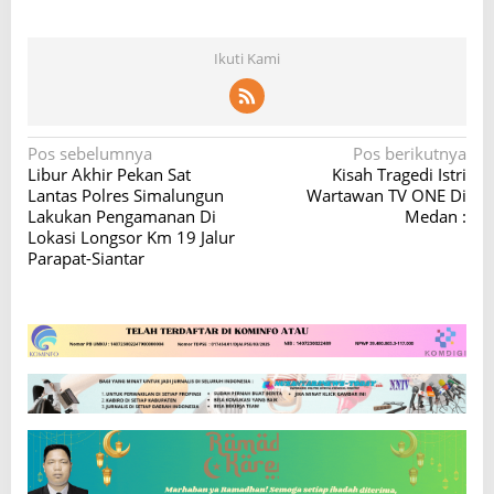
Ikuti Kami
N
Pos sebelumnya
Pos berikutnya
Libur Akhir Pekan Sat
Kisah Tragedi Istri
a
Lantas Polres Simalungun
Wartawan TV ONE Di
v
Lakukan Pengamanan Di
Medan :
Lokasi Longsor Km 19 Jalur
i
Parapat-Siantar
g
a
s
i
p
o
s