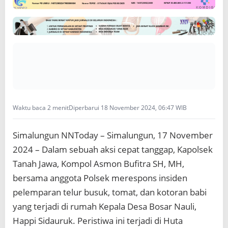
i
d
e
n
P
e
l
e
m
p
a
Waktu baca 2 menit
Diperbarui 18 November 2024, 06:47 WIB
r
a
Simalungun NNToday – Simalungun, 17 November
n
d
2024 – Dalam sebuah aksi cepat tanggap, Kapolsek
i
Tanah Jawa, Kompol Asmon Bufitra SH, MH,
R
u
bersama anggota Polsek merespons insiden
m
pelemparan telur busuk, tomat, dan kotoran babi
a
h
yang terjadi di rumah Kepala Desa Bosar Nauli,
K
Happi Sidauruk. Peristiwa ini terjadi di Huta
e