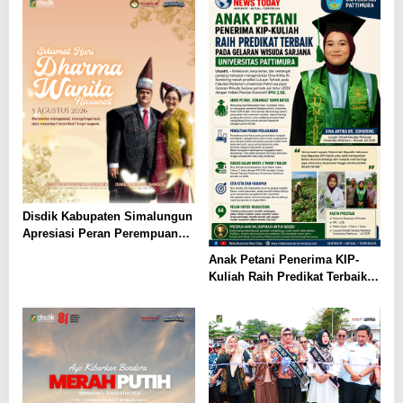
Leluhur
Disdik Kabupaten Simalungun
Apresiasi Peran Perempuan
dalam Pendidikan di Hari
Anak Petani Penerima KIP-
Dharma Wanita Nasional 2026
Kuliah Raih Predikat Terbaik
Pada Gelaran Wisuda Sarjana
Universitas Pattimura