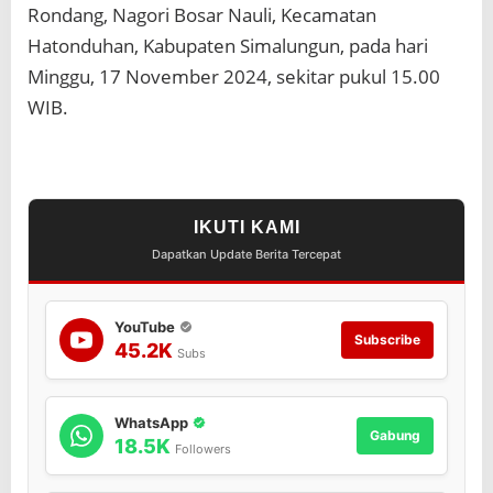
p
Rondang, Nagori Bosar Nauli, Kecamatan
a
Hatonduhan, Kabupaten Simalungun, pada hari
l
a
Minggu, 17 November 2024, sekitar pukul 15.00
D
WIB.
e
s
a
B
o
s
IKUTI KAMI
a
Dapatkan Update Berita Tercepat
r
N
a
u
YouTube
Subscribe
l
45.2K
Subs
i
M
e
WhatsApp
n
Gabung
18.5K
j
Followers
e
l