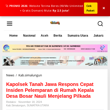
🚀
PROMO 2026:
Website Terima Beres (NVMe Unlimited
Cek
×
+ Gratis Domain) Mulai
Rp 2,5 Juta!
Paket
L
e
w
a
Home
Nasional
Aceh
Berita
Sumatra Utara
Jakarta
t
i
k
e
k
o
n
t
e
News
/
Kab.simalungun
K
n
a
Kapolsek Tanah Jawa Respons Cepat
p
o
Insiden Pelemparan di Rumah Kepala
l
Desa Bosar Nauli Menjelang Pilkada
s
Redaksi
November 18, 2024
e
Kab.simalungun
,
SUMATRA UTARA
k