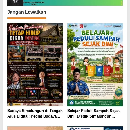
Jangan Lewatkan
Budaya Simalungun di Tengah
Belajar Peduli Sampah Sejak
Arus Digital: Pegiat Budaya
Dini, Disdik Simalungun
dan AGENSI Ajak Generasi
Perkuat Pendidikan Karakter
Muda Menjaga Identitas
Berwawasan Lingkungan