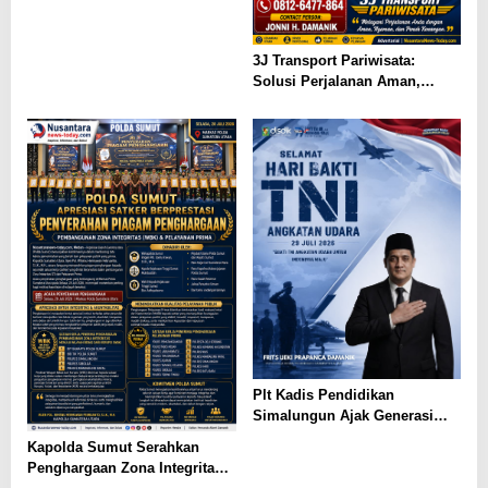
3J Transport Pariwisata:
Solusi Perjalanan Aman,
Nyaman, dan Terpercaya di
Sumatera Utara
Plt Kadis Pendidikan
Simalungun Ajak Generasi
Muda Teladani Semangat
Kapolda Sumut Serahkan
Pengabdian TNI AU di Hari
Penghargaan Zona Integritas
Bakti ke-79