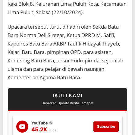
o
Kaki Blok 8, Kelurahan Lima Puluh Kota, Kecamatan
n
Lima Puluh, Selasa (22/10/2024).
a
l
Upacara tersebut turut dihadiri oleh Sekda Batu
Bara Norma Deli Siregar, Ketua DPRD M. Safi’i,
Kapolres Batu Bara AKBP Taufik Hidayat Thayeb,
Kajari Batu Bara, pimpinan OPD, para asisten,
Kemenag Batu Bara, unsur Forkopimda, sejumlah
ulama dan para pelajar di bawah naungan
Kementerian Agama Batu Bara.
IKUTI KAMI
Dapatkan Update Berita Tercepat
YouTube
Subscribe
45.2K
Subs