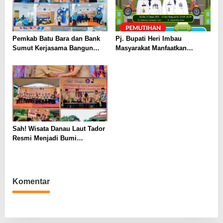
Pemkab Batu Bara dan Bank
Pj. Bupati Heri Imbau
Sumut Kerjasama Bangun
Masyarakat Manfaatkan
Bank Sampah
Program Pemutihan dan
Diskon Pajak
Sah! Wisata Danau Laut Tador
Resmi Menjadi Bumi
Perkemahan Pramuka Batu
Bara
Komentar