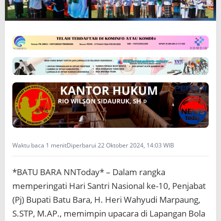
i
n
U
p
a
c
a
r
a
H
a
r
i
S
a
Waktu baca 1 menit
Diperbarui 22 Oktober 2024, 14:03 WIB
n
t
r
*BATU BARA NNToday* – Dalam rangka
i
memperingati Hari Santri Nasional ke-10, Penjabat
N
a
(Pj) Bupati Batu Bara, H. Heri Wahyudi Marpaung,
s
S.STP, M.AP., memimpin upacara di Lapangan Bola
i