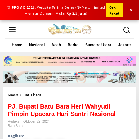
🚀
PROMO 2026:
Website Terima Beres (NVMe Unlimited
Cek
×
+ Gratis Domain) Mulai
Rp 2,5 Juta!
Paket
L
e
w
a
Home
Nasional
Aceh
Berita
Sumatra Utara
Jakarta
t
i
k
e
k
o
n
t
e
News
/
Batu bara
P
n
J
PJ. Bupati Batu Bara Heri Wahyudi
.
B
Pimpin Upacara Hari Santri Nasional
u
Redaksi
Oktober 22, 2024
p
Batu Bara
a
Bagikan:
t