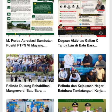
M. Purba Apresiasi Sambutan
Dugaan Aktivitas Galian C
Positif PTPN VI Mayang,
Tanpa Izin di Batu Bara
Perkuat Sinergi dengan Media
Sorotan Publik, PJI-D Desak
dan Masyarakat
Penegakan Hukum Tegas
Pelindo Dukung Rehabilitasi
Pelindo dan Kejaksaan Negeri
Mangrove di Batu Bara,
Batubara Tandatangani Kerja
Serahkan 10.000 Bibit dan
Sama Penanganan Hukum
Dana Pembinaan
Perdata dan TUN