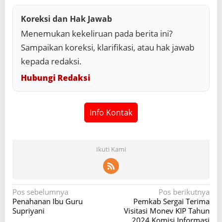
Koreksi dan Hak Jawab
Menemukan kekeliruan pada berita ini?
Sampaikan koreksi, klarifikasi, atau hak jawab
kepada redaksi.
Hubungi Redaksi
Info Kontak
Ikuti Kami
N
Pos sebelumnya
Pos berikutnya
Penahanan Ibu Guru
Pemkab Sergai Terima
a
Supriyani
Visitasi Monev KIP Tahun
2024 Komisi Informasi