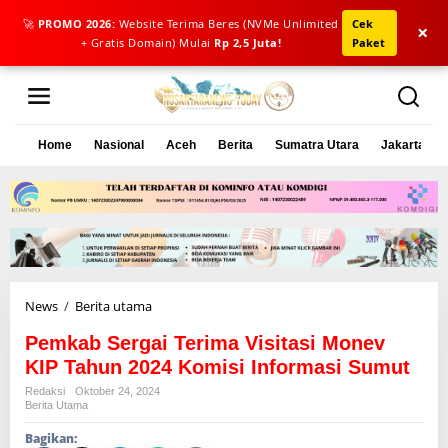
🚀
PROMO 2026:
Website Terima Beres (NVMe Unlimited
Cek
×
+ Gratis Domain) Mulai
Rp 2,5 Juta!
Paket
L
e
w
a
Home
Nasional
Aceh
Berita
Sumatra Utara
Jakarta
t
i
k
e
k
o
n
t
e
News
/
Berita utama
P
n
e
Pemkab Sergai Terima Visitasi Monev
m
k
KIP Tahun 2024 Komisi Informasi Sumut
a
Redaksi
Oktober 24, 2024
b
Berita Utama
S
Bagikan:
e