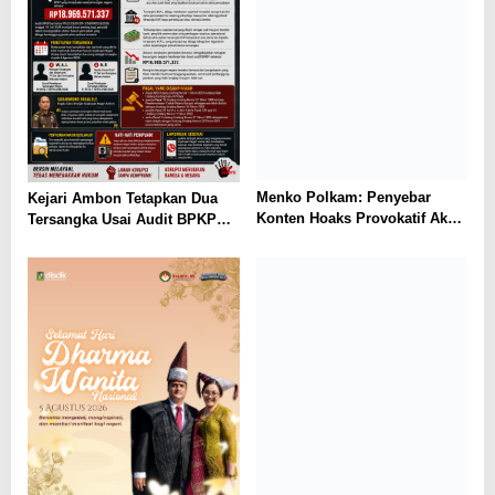
Kejari Ambon Tetapkan Dua
Menko Polkam: Penyebar
Tersangka Usai Audit BPKP
Konten Hoaks Provokatif Akan
Ungkap Kerugian Negara
Ditindak Tegas
Rp18,97 Miliar di PT Dok
Waiame