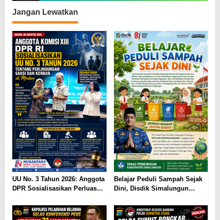
Jangan Lewatkan
UU No. 3 Tahun 2026: Anggota
Belajar Peduli Sampah Sejak
DPR Sosialisasikan Perluasan
Dini, Disdik Simalungun
Perlindungan Saksi dan
Perkuat Pendidikan Karakter
Korban di Medan
Berwawasan Lingkungan