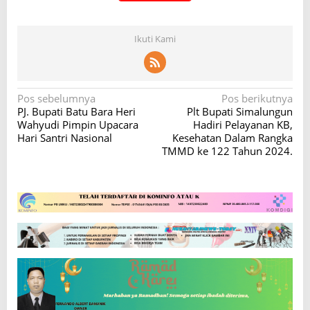
Ikuti Kami
N
Pos sebelumnya
Pos berikutnya
PJ. Bupati Batu Bara Heri
Plt Bupati Simalungun
a
Wahyudi Pimpin Upacara
Hadiri Pelayanan KB,
v
Hari Santri Nasional
Kesehatan Dalam Rangka
TMMD ke 122 Tahun 2024.
i
g
a
s
i
p
o
s