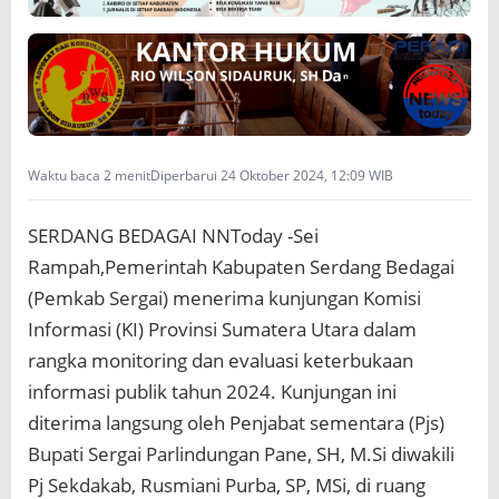
I
P
T
a
h
u
n
2
Waktu baca 2 menit
Diperbarui 24 Oktober 2024, 12:09 WIB
0
2
4
SERDANG BEDAGAI NNToday -Sei
K
Rampah,Pemerintah Kabupaten Serdang Bedagai
o
m
(Pemkab Sergai) menerima kunjungan Komisi
i
Informasi (KI) Provinsi Sumatera Utara dalam
s
rangka monitoring dan evaluasi keterbukaan
i
I
informasi publik tahun 2024. Kunjungan ini
n
diterima langsung oleh Penjabat sementara (Pjs)
f
o
Bupati Sergai Parlindungan Pane, SH, M.Si diwakili
r
Pj Sekdakab, Rusmiani Purba, SP, MSi, di ruang
m