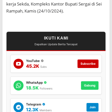
a
kerja Sekda, Kompleks Kantor Bupati Sergai di Sei
s
Rampah, Kamis (24/10/2024).
i
S
u
m
u
t
IKUTI KAMI
Dapatkan Update Berita Tercepat
YouTube
Subscribe
45.2K
Subs
WhatsApp
Gabung
18.5K
Followers
Telegram
Join
12.3K
Members