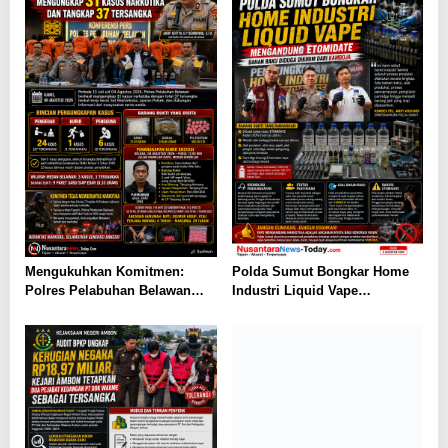
Mengukuhkan Komitmen:
Polda Sumut Bongkar Home
Polres Pelabuhan Belawan
Industri Liquid Vape
Ungkap 31 Kasus Narkotika,
Beretomidate, Bahan Baku
Amankan 37 Tersangka
Diduga dari Kamboja