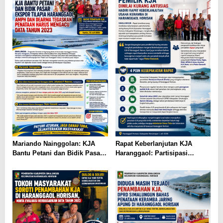
Bakti ke-79
Mariando Nainggolan: KJA
Rapat Keberlanjutan KJA
Bantu Petani dan Bidik Pasar
Haranggaol: Partisipasi
Ekspor Tilapia Haranggaol,
Minim, Kesepakatan Strategis
AMPH dan Dearma Tegaskan
Terwujud
Penataan Harus Mengacu Data
2023