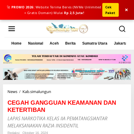
🚀
PROMO 2026:
Website Terima Beres (NVMe Unlimited
Cek
×
+ Gratis Domain) Mulai
Rp 2,5 Juta!
Paket
L
e
w
a
Home
Nasional
Aceh
Berita
Sumatra Utara
Jakarta
t
i
k
e
k
o
n
t
e
News
/
Kab.simalungun
C
n
E
CEGAH GANGGUAN KEAMANAN DAN
G
A
KETERTIBAN
H
LAPAS NARKOTIKA KELAS IIA PEMATANGSIANTAR
G
MELAKSANAKAN RAZIA INSIDENTIL
A
N
Redaksi
Oktober 16, 2024