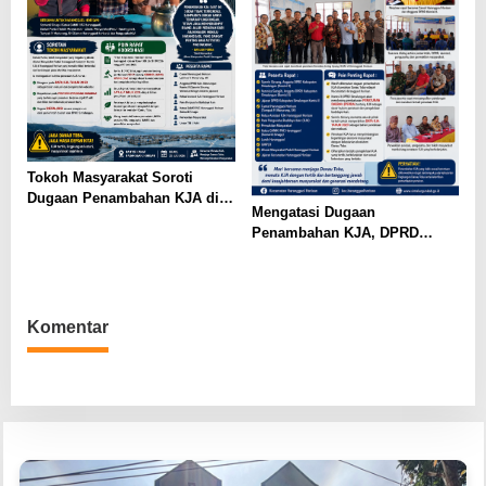
Tokoh Masyarakat Soroti
Dugaan Penambahan KJA di
Mengatasi Dugaan
Haranggaol Horisan, Desak
Penambahan KJA, DPRD
Evaluasi Berbasis Data 2023
Simalungun Bahas Penataan
Keramba Jaring Apung di
Haranggaol Horisan
Komentar