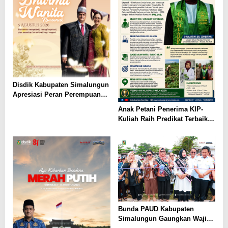
Disdik Kabupaten Simalungun
Apresiasi Peran Perempuan
dalam Pendidikan di Hari
Anak Petani Penerima KIP-
Dharma Wanita Nasional 2026
Kuliah Raih Predikat Terbaik
Pada Gelaran Wisuda Sarjana
Universitas Pattimura
Bunda PAUD Kabupaten
Simalungun Gaungkan Wajib