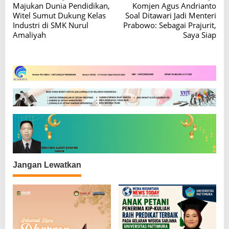
Majukan Dunia Pendidikan,
Komjen Agus Andrianto
a
Witel Sumut Dukung Kelas
Soal Ditawari Jadi Menteri
v
Industri di SMK Nurul
Prabowo: Sebagai Prajurit,
Amaliyah
Saya Siap
i
g
a
s
i
p
o
s
Jangan Lewatkan