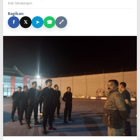
G
Kab.simalungun
G
Bagikan:
U
A
f
𝕏
➤
☎
🔗
N
K
E
A
M
A
N
A
N
D
A
N
K
E
T
E
R
T
I
B