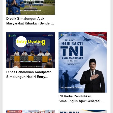
Belajar 13 Tahun, PAUD Jadi
Fondasi Generasi Indonesia
Emas
Disdik Simalungun Ajak
Masyarakat Kibarkan Bendera
Merah Putih Sepanjang
Agustus 2026
Dinas Pendidikan Kabupaten
Simalungun Hadiri Entry
Meeting di Kejaksaan Negeri
Simalungun, Perkuat Sinergi
dan Tata Kelola Pemerintahan
Plt Kadis Pendidikan
Simalungun Ajak Generasi
Muda Teladani Semangat
Pengabdian TNI AU di Hari