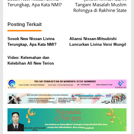
a
Terungkap, Apa Kata NMI?
Tangani Masalah Muslim
v
Rohingya di Rakhine State
i
Posting Terkait
g
a
Sosok New Nissan Livina
Aliansi Nissan-Mitsubishi
s
Terungkap, Apa Kata NMI?
Luncurkan Livina Versi Mungil
i
Video: Kelemahan dan
p
Kelebihan All New Terios
o
s