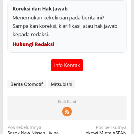
Koreksi dan Hak Jawab
Menemukan kekeliruan pada berita ini?
Sampaikan koreksi, klarifikasi, atau hak jawab
kepada redaksi.
Hubungi Redaksi
Info Kontak
Berita Otomotif
Mitsubishi
Ikuti Kami
N
Pos sebelumnya
Pos berikutnya
Sosok New Nissan Livina
Jokowi Minta ASEAN