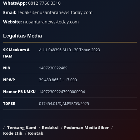
WhatsApp:
0812 7766 3310
Email:
redaksi@nusantaranews-today.com
Website:
nusantaranews-today.com
Legalitas Media
SK Menkum &
AHU-048396.AH.01.30 Tahun 2023
HAM
NIB
1407230022489
NPWP
39.480.865.3-117.000
Nomor PB UMKU
140723002247900000004
TDPSE
017454.01/DJAI.PSE/03/2025
Tentang Kami
Redaksi
Pedoman Media Siber
Kode Etik
Kontak