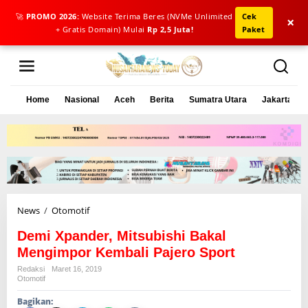
🚀
PROMO 2026:
Website Terima Beres (NVMe Unlimited
Cek
×
+ Gratis Domain) Mulai
Rp 2,5 Juta!
Paket
L
e
w
a
Home
Nasional
Aceh
Berita
Sumatra Utara
Jakarta
t
i
k
e
k
o
n
t
e
News
/
Otomotif
D
n
e
Demi Xpander, Mitsubishi Bakal
m
i
Mengimpor Kembali Pajero Sport
X
Redaksi
Maret 16, 2019
p
Otomotif
a
Bagikan:
n