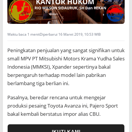
m
p
o
r
K
e
Waktu baca 1 menit
Diperbarui 16 Maret 2019, 10:53 WIB
m
b
Peningkatan penjualan yang sangat signifikan untuk
a
l
small MPV PT Mitsubishi Motors Krama Yudha Sales
i
Indonesia (MMKSI), Xpander sepertinya bakal
P
a
berpengaruh terhadap model lain pabrikan
j
berlambang tiga berlian ini.
e
r
o
Pasalnya, beredar rencana untuk mengejar
S
produksi pesaing Toyota Avanza ini, Pajero Sport
p
o
bakal kembali berstatus impor alias CBU.
r
t
IKUTI KAMI