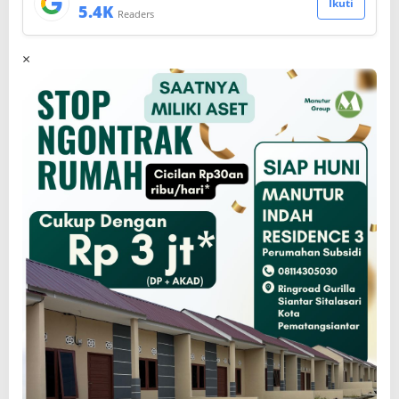
Ikuti
5.4K
Readers
×