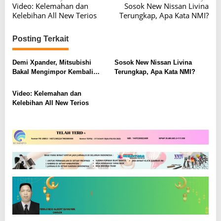
Video: Kelemahan dan
Sosok New Nissan Livina
a
Kelebihan All New Terios
Terungkap, Apa Kata NMI?
v
i
Posting Terkait
g
Demi Xpander, Mitsubishi
Sosok New Nissan Livina
a
Bakal Mengimpor Kembali
Terungkap, Apa Kata NMI?
s
Pajero Sport
i
Video: Kelemahan dan
Kelebihan All New Terios
p
o
s