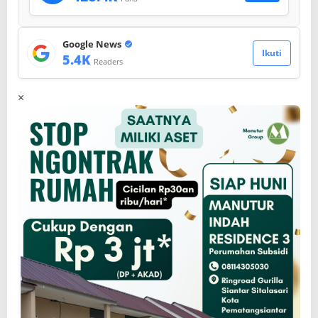
Google News
Ikuti
5.4K
Readers
×