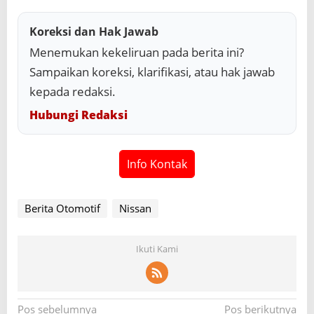
Koreksi dan Hak Jawab
Menemukan kekeliruan pada berita ini?
Sampaikan koreksi, klarifikasi, atau hak jawab
kepada redaksi.
Hubungi Redaksi
Info Kontak
Berita Otomotif
Nissan
Ikuti Kami
N
Pos sebelumnya
Pos berikutnya