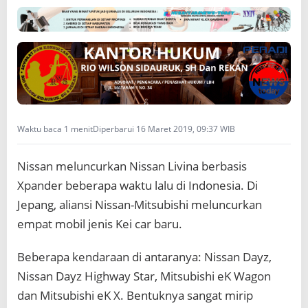
n
L
i
v
i
n
a
V
e
Waktu baca 1 menit
Diperbarui 16 Maret 2019, 09:37 WIB
r
s
i
Nissan meluncurkan Nissan Livina berbasis
M
u
Xpander beberapa waktu lalu di Indonesia. Di
n
Jepang, aliansi Nissan-Mitsubishi meluncurkan
g
i
empat mobil jenis Kei car baru.
l
Beberapa kendaraan di antaranya: Nissan Dayz,
Nissan Dayz Highway Star, Mitsubishi eK Wagon
dan Mitsubishi eK X. Bentuknya sangat mirip