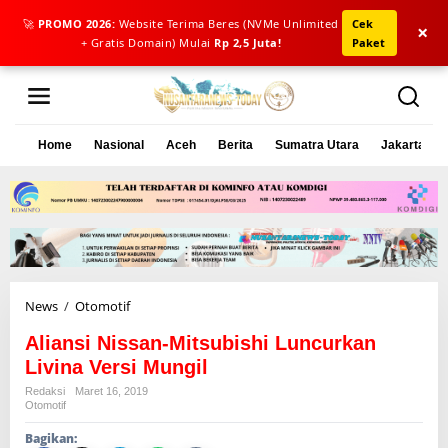
🚀
PROMO 2026:
Website Terima Beres (NVMe Unlimited
Cek
×
+ Gratis Domain) Mulai
Rp 2,5 Juta!
Paket
L
e
w
a
Home
Nasional
Aceh
Berita
Sumatra Utara
Jakarta
t
i
k
e
k
o
n
t
e
News
/
Otomotif
A
n
l
Aliansi Nissan-Mitsubishi Luncurkan
i
a
Livina Versi Mungil
n
Redaksi
Maret 16, 2019
s
Otomotif
i
Bagikan:
N