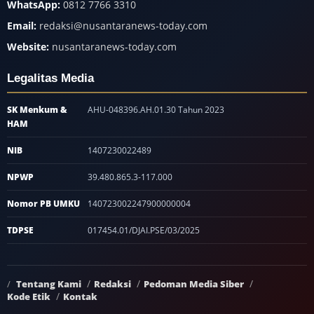
WhatsApp:
0812 7766 3310
Email:
redaksi@nusantaranews-today.com
Website:
nusantaranews-today.com
Legalitas Media
SK Menkum &
AHU-048396.AH.01.30 Tahun 2023
HAM
NIB
1407230022489
NPWP
39.480.865.3-117.000
Nomor PB UMKU
140723002247900000004
TDPSE
017454.01/DJAI.PSE/03/2025
Tentang Kami
Redaksi
Pedoman Media Siber
Kode Etik
Kontak