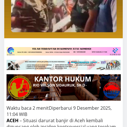
O
k
n
u
m
M
e
n
g
a
k
u
G
A
M
d
a
n
S
t
a
f
Waktu baca 2 menit
Diperbarui 9 Desember 2025,
G
11:04 WIB
u
ACEH
– Situasi darurat banjir di Aceh kembali
b
diguncang oleh insiden kontroversial yang terekam