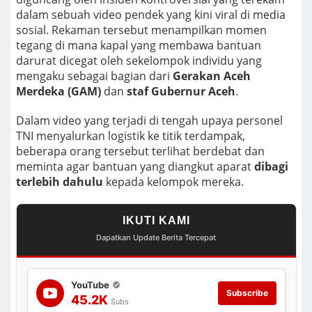
e
dalam sebuah video pendek yang kini viral di media
r
n
sosial. Rekaman tersebut menampilkan momen
u
tegang di mana kapal yang membawa bantuan
r
darurat dicegat oleh sekelompok individu yang
mengaku sebagai bagian dari
Gerakan Aceh
Merdeka (GAM)
dan
staf Gubernur Aceh
.
Dalam video yang terjadi di tengah upaya personel
TNI menyalurkan logistik ke titik terdampak,
beberapa orang tersebut terlihat berdebat dan
meminta agar bantuan yang diangkut aparat
dibagi
terlebih dahulu
kepada kelompok mereka.
IKUTI KAMI
Dapatkan Update Berita Tercepat
YouTube
Subscribe
45.2K
Subs