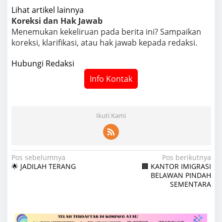
Lihat artikel lainnya
Koreksi dan Hak Jawab
Menemukan kekeliruan pada berita ini? Sampaikan
koreksi, klarifikasi, atau hak jawab kepada redaksi.
Hubungi Redaksi
Info Kontak
Ikuti Kami
N
Pos sebelumnya
Pos berikutnya
🌟 JADILAH TERANG
🏢 KANTOR IMIGRASI
a
BELAWAN PINDAH
SEMENTARA
v
i
g