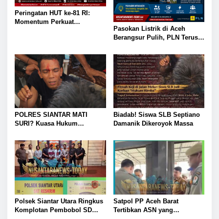
Peringatan HUT ke-81 RI:
Momentum Perkuat
Pasokan Listrik di Aceh
Persatuan Menuju Indonesia
Berangsur Pulih, PLN Terus
Berdaulat, Adil, dan Makmur
Lakukan Perbaikan Jaringan
POLRES SIANTAR MATI
Biadab! Siswa SLB Septiano
SURI? Kuasa Hukum
Damanik Dikeroyok Massa
“Tampar” Kapolres:
Polsek Siantar Utara Ringkus
Satpol PP Aceh Barat
Komplotan Pembobol SD
Tertibkan ASN yang
Negeri 122365
“Nongkrong” di Warung Kopi