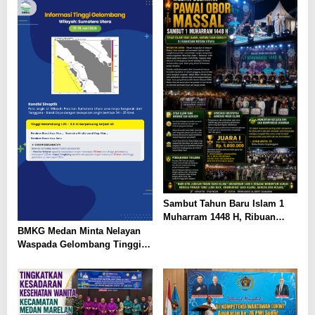
IKHLAS DAN SANTUNI ANAK
YATIM*
Sambut Tahun Baru Islam 1
Muharram 1448 H, Ribuan
Warga Medan Utara Gelar
BMKG Medan Minta Nelayan
Pawai Obor dan Tabligh Akbar
Waspada Gelombang Tinggi
Hingga 2,5 Meter di Perairan
Sumut