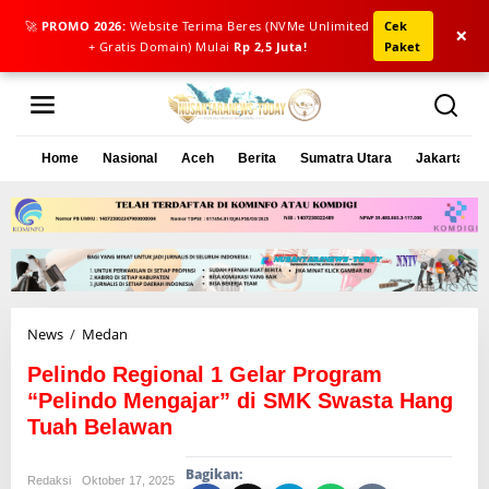
🚀
PROMO 2026:
Website Terima Beres (NVMe Unlimited
Cek
×
+ Gratis Domain) Mulai
Rp 2,5 Juta!
Paket
L
e
w
a
Home
Nasional
Aceh
Berita
Sumatra Utara
Jakarta
t
i
k
e
k
o
n
t
e
News
/
Medan
P
n
e
Pelindo Regional 1 Gelar Program
l
i
“Pelindo Mengajar” di SMK Swasta Hang
n
Tuah Belawan
d
o
Bagikan:
R
Redaksi
Oktober 17, 2025