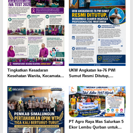
Tingkatkan Kesadaran
UKW Angkatan ke-76 PWI
Kesehatan Wanita, Kecamatan
Sumut Resmi Ditutup,
Medan Marelan Gelar
Muhammad Shahrir Ingatkan
Supervisi Lomba IVA Test
Profesionalitas Wartawan
2026
PT Agro Raya Mas Salurkan 5
Ekor Lembu Qurban untuk
Masjid dan Masyarakat Medan