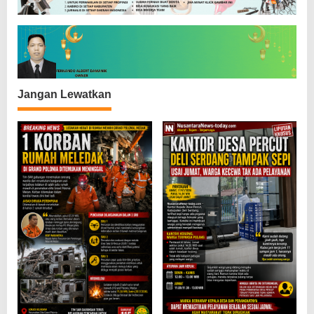
i
p
o
s
Jangan Lewatkan