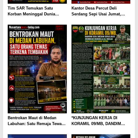
Tim SAR Temukan Satu
Kantor Desa Percut Deli
Korban Meninggal Dunia
Serdang Sepi Usai Jumat,
Pasca Ledakan Dahsyat di
Warga Kecewa Pelayanan
Kompleks Grand Polonia
Terhambat
Medan
Bentrokan Maut di Medan
*KUNJUNGAN KERJA DI
Labuhan: Satu Remaja Tewas,
KORAMIL 09/MB, DANDIM
Dugaan Narkoba Mencuat
0201/MEDAN SEKALIGUS
RESMIKAN MUSHOLLA AL-