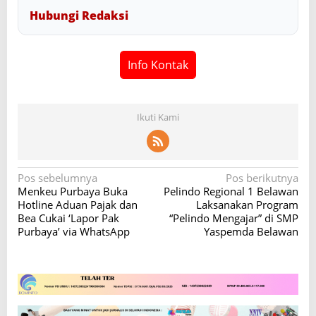
Hubungi Redaksi
Info Kontak
Ikuti Kami
N
Pos sebelumnya
Pos berikutnya
Menkeu Purbaya Buka
Pelindo Regional 1 Belawan
a
Hotline Aduan Pajak dan
Laksanakan Program
v
Bea Cukai ‘Lapor Pak
“Pelindo Mengajar” di SMP
Purbaya’ via WhatsApp
Yaspemda Belawan
i
g
a
s