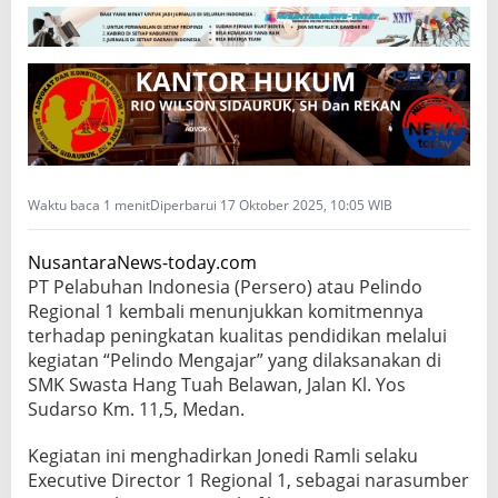
i
n
d
o
M
e
n
g
a
Waktu baca 1 menit
Diperbarui 17 Oktober 2025, 10:05 WIB
j
a
r
NusantaraNews-today.com
”
PT Pelabuhan Indonesia (Persero) atau Pelindo
d
Regional 1 kembali menunjukkan komitmennya
i
terhadap peningkatan kualitas pendidikan melalui
S
M
kegiatan “Pelindo Mengajar” yang dilaksanakan di
K
SMK Swasta Hang Tuah Belawan, Jalan Kl. Yos
S
Sudarso Km. 11,5, Medan.
w
a
Kegiatan ini menghadirkan Jonedi Ramli selaku
s
Executive Director 1 Regional 1, sebagai narasumber
t