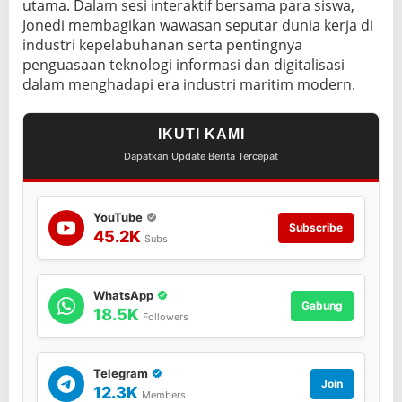
utama. Dalam sesi interaktif bersama para siswa,
a
H
Jonedi membagikan wawasan seputar dunia kerja di
a
industri kepelabuhanan serta pentingnya
n
penguasaan teknologi informasi dan digitalisasi
g
dalam menghadapi era industri maritim modern.
T
u
a
IKUTI KAMI
h
Dapatkan Update Berita Tercepat
B
e
l
a
YouTube
w
Subscribe
45.2K
Subs
a
n
WhatsApp
Gabung
18.5K
Followers
Telegram
Join
12.3K
Members