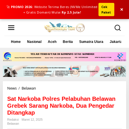
🚀
PROMO 2026:
Website Terima Beres (NVMe Unlimited
Cek
×
+ Gratis Domain) Mulai
Rp 2,5 Juta!
Paket
L
e
w
a
Home
Nasional
Aceh
Berita
Sumatra Utara
Jakarta
t
i
k
e
k
o
n
t
e
News
/
Belawan
S
n
a
Sat Narkoba Polres Pelabuhan Belawan
t
N
Grebek Sarang Narkoba, Dua Pengedar
a
Ditangkap
r
Redaksi
Maret 12, 2025
k
Belawan
o