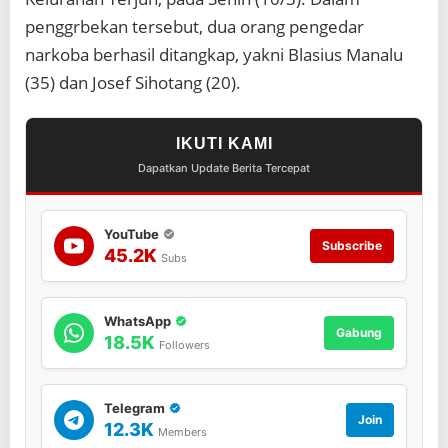
P
penggrbekan tersebut, dua orang pengedar
e
n
narkoba berhasil ditangkap, yakni Blasius Manalu
g
(35) dan Josef Sihotang (20).
e
d
a
r
IKUTI KAMI
D
Dapatkan Update Berita Tercepat
i
t
a
n
YouTube
Subscribe
g
45.2K
Subs
k
a
p
WhatsApp
Gabung
18.5K
Followers
Telegram
Join
12.3K
Members