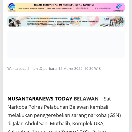
G
r
e
b
e
k
S
a
r
a
n
g
Waktu baca 2 menit
Diperbarui 12 Maret 2025, 10:26 WIB
N
a
r
k
o
NUSANTARANEWS-TODAY
BELAWAN –
Sat
b
a
Narkoba Polres Pelabuhan Belawan kembali
,
melakukan penggerebekan sarang narkoba (GSN)
D
di Jalan Abdul Sani Muthalib, Komplek UKA,
u
a
Kelurahan Terjun, pada Senin (10/3). Dalam