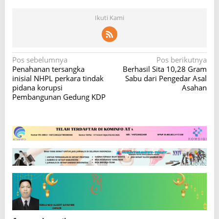
Ikuti Kami
N
Pos sebelumnya
Pos berikutnya
Penahanan tersangka
Berhasil Sita 10,28 Gram
a
inisial NHPL perkara tindak
Sabu dari Pengedar Asal
v
pidana korupsi
Asahan
Pembangunan Gedung KDP
i
g
a
s
i
p
o
s