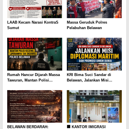
LAAB Kecam Narasi KontraS
Massa Geruduk Polres
Sumut
Pelabuhan Belawan
Rumah Hancur Dijarah Massa
KRI Bima Suci Sandar di
Tawuran, Mantan Polisi
Belawan, Jalankan Misi
Kecewa Laporannya Tak
Diplomasi Maritim dan
Digubris Polres Belawan
Promosi UMKM Dunia
BELAWAN BERDARAH:
🏢 KANTOR IMIGRASI