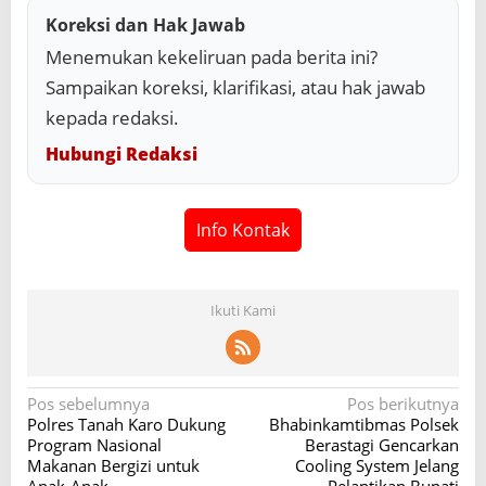
Koreksi dan Hak Jawab
Menemukan kekeliruan pada berita ini?
Sampaikan koreksi, klarifikasi, atau hak jawab
kepada redaksi.
Hubungi Redaksi
Info Kontak
Ikuti Kami
N
Pos sebelumnya
Pos berikutnya
Polres Tanah Karo Dukung
Bhabinkamtibmas Polsek
a
Program Nasional
Berastagi Gencarkan
v
Makanan Bergizi untuk
Cooling System Jelang
Anak-Anak
Pelantikan Bupati