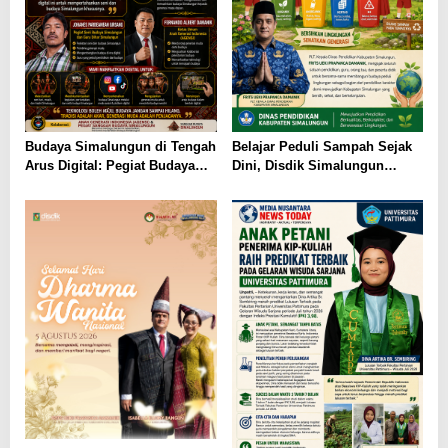
Budaya Simalungun di Tengah
Belajar Peduli Sampah Sejak
Arus Digital: Pegiat Budaya
Dini, Disdik Simalungun
dan AGENSI Ajak Generasi
Perkuat Pendidikan Karakter
Muda Menjaga Identitas
Berwawasan Lingkungan
Leluhur