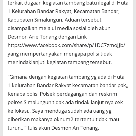
terkait dugaan kegiatan tambang batu ilegal di Huta
l
i
1 Kelurahan Bandar Rakyat, Kecamatan Bandar,
d
Kabupaten Simalungun. Aduan tersebut
i
k
disampaikan melalui media sosial oleh akun
i
Desmon Arie Tonang dengan Link
D
u
https://www.facebook.com/share/p/1DC7zmoJJb/
g
yang mempertanyakan mengapa polisi tidak
a
a
menindaklanjuti kegiatan tambang tersebut.
n
T
“Gimana dengan kegiatan tambang yg ada di Huta
a
m
1 kelurahan Bandar Rakyat kecamatan bandar pak,,
b
Kenapa polisi Polsek perdagangan dan reskrim
a
n
polres Simalungun tidak ada tindak lanjut nya cek
g
ke lokasi.. Saya menduga sudah ada uang yg
I
l
diberikan makanya oknum2 tertentu tidak mau
e
turun…” tulis akun Desmon Ari Tonang.
g
a