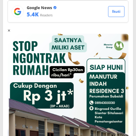
Google News
Ikuti
5.4K
Readers
×