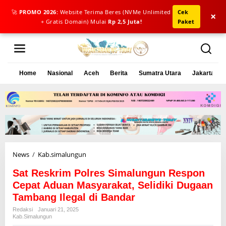
🚀
PROMO 2026:
Website Terima Beres (NVMe Unlimited
Cek
×
+ Gratis Domain) Mulai
Rp 2,5 Juta!
Paket
L
e
w
a
Home
Nasional
Aceh
Berita
Sumatra Utara
Jakarta
t
i
k
e
k
o
n
t
e
News
/
Kab.simalungun
S
n
a
Sat Reskrim Polres Simalungun Respon
t
R
Cepat Aduan Masyarakat, Selidiki Dugaan
e
Tambang Ilegal di Bandar
s
Redaksi
Januari 21, 2025
k
Kab.simalungun
r