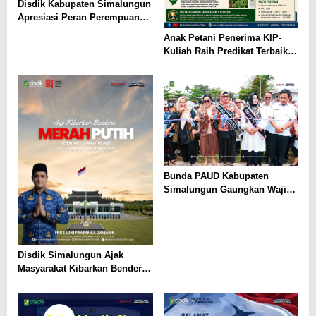
Disdik Kabupaten Simalungun
Apresiasi Peran Perempuan
dalam Pendidikan di Hari
Anak Petani Penerima KIP-
Dharma Wanita Nasional 2026
Kuliah Raih Predikat Terbaik
Pada Gelaran Wisuda Sarjana
Universitas Pattimura
Bunda PAUD Kabupaten
Simalungun Gaungkan Wajib
Belajar 13 Tahun, PAUD Jadi
Fondasi Generasi Indonesia
Emas
Disdik Simalungun Ajak
Masyarakat Kibarkan Bendera
Merah Putih Sepanjang
Agustus 2026