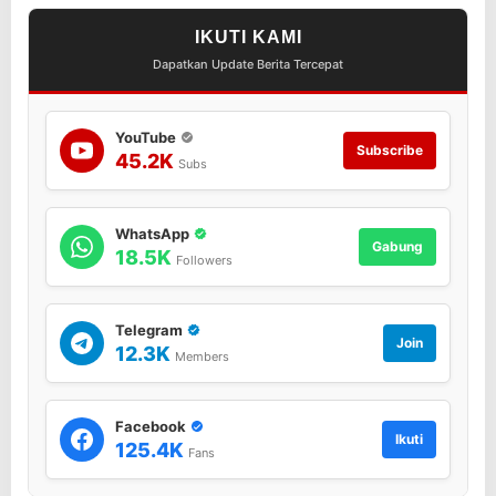
l
d
IKUTI KAMI
i
Dapatkan Update Berita Tercepat
B
a
n
YouTube
d
Subscribe
45.2K
a
Subs
r
WhatsApp
Gabung
18.5K
Followers
Telegram
Join
12.3K
Members
Facebook
Ikuti
125.4K
Fans