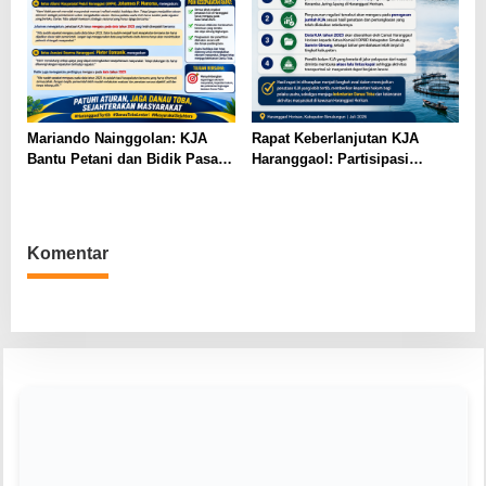
Mariando Nainggolan: KJA
Rapat Keberlanjutan KJA
Bantu Petani dan Bidik Pasar
Haranggaol: Partisipasi
Ekspor Tilapia Haranggaol,
Minim, Kesepakatan Strategis
AMPH dan Dearma Tegaskan
Terwujud
Penataan Harus Mengacu Data
2023
Komentar