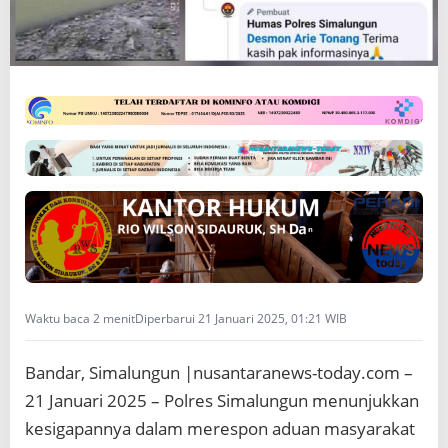
C
e
p
a
t
A
d
u
a
n
M
a
s
y
a
r
Waktu baca 2 menit
Diperbarui 21 Januari 2025, 01:21 WIB
a
k
a
Bandar, Simalungun |nusantaranews-today.com –
t
,
21 Januari 2025 – Polres Simalungun menunjukkan
S
kesigapannya dalam merespon aduan masyarakat
e