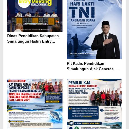
Dinas Pendidikan Kabupaten
Simalungun Hadiri Entry
Meeting di Kejaksaan Negeri
Simalungun, Perkuat Sinergi
dan Tata Kelola Pemerintahan
Plt Kadis Pendidikan
Simalungun Ajak Generasi
Muda Teladani Semangat
Pengabdian TNI AU di Hari
Bakti ke-79