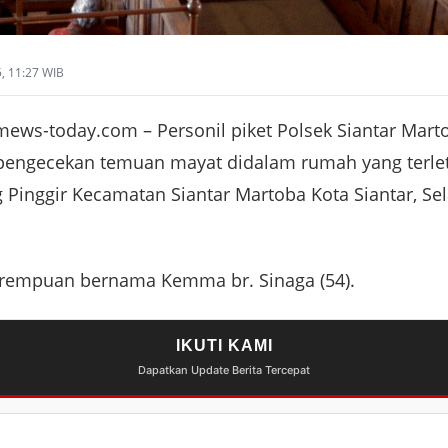
5, 11:27 WIB
ws-today.com – Personil piket Polsek Siantar Marto
engecekan temuan mayat didalam rumah yang terleta
inggir Kecamatan Siantar Martoba Kota Siantar, Sela
perempuan bernama Kemma br. Sinaga (54).
IKUTI KAMI
Dapatkan Update Berita Tercepat