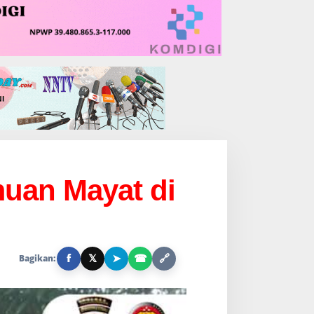
muan Mayat di
f
𝕏
➤
☎
🔗
Bagikan: