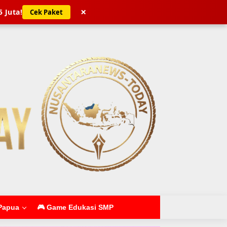
×
5 Juta!
Cek Paket
Papua
🎮 Game Edukasi SMP