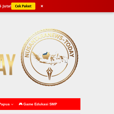
×
5 Juta!
Cek Paket
Papua
🎮 Game Edukasi SMP