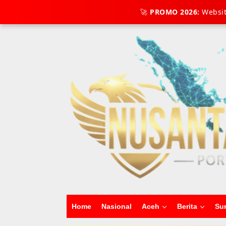
Lewati
🚀
PROMO 2026:
Websit
Tambahkan Menu
ke
konten
Home
Nasional
Aceh
Berita
Su