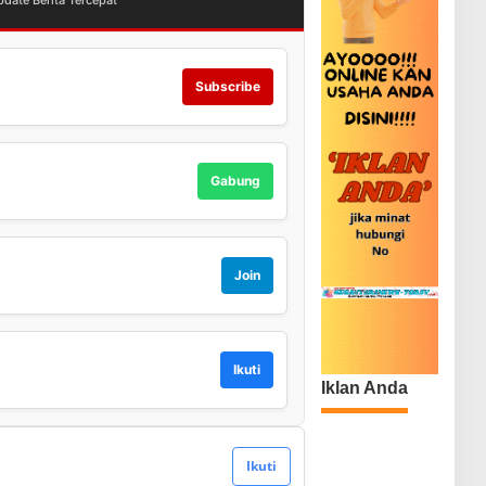
date Berita Tercepat
Subscribe
Gabung
Join
Ikuti
Iklan Anda
Ikuti