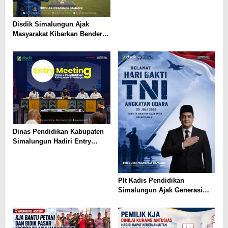
Emas
Disdik Simalungun Ajak
Masyarakat Kibarkan Bendera
Merah Putih Sepanjang
Agustus 2026
Dinas Pendidikan Kabupaten
Simalungun Hadiri Entry
Meeting di Kejaksaan Negeri
Simalungun, Perkuat Sinergi
dan Tata Kelola Pemerintahan
Plt Kadis Pendidikan
Simalungun Ajak Generasi
Muda Teladani Semangat
Pengabdian TNI AU di Hari
Bakti ke-79