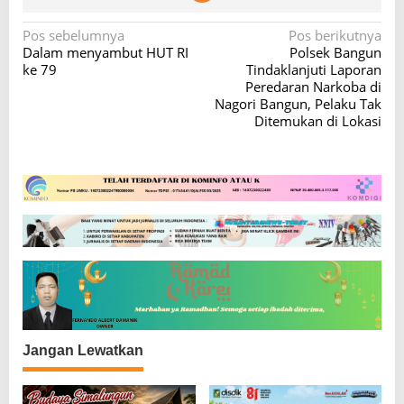
N
Pos sebelumnya
Pos berikutnya
Dalam menyambut HUT RI
Polsek Bangun
a
ke 79
Tindaklanjuti Laporan
v
Peredaran Narkoba di
Nagori Bangun, Pelaku Tak
i
Ditemukan di Lokasi
g
a
s
i
p
o
s
Jangan Lewatkan