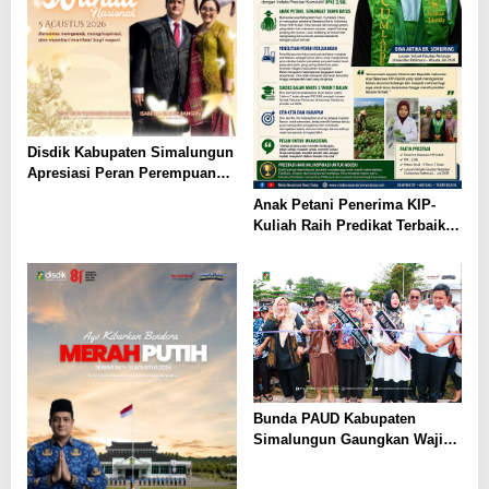
Disdik Kabupaten Simalungun
Apresiasi Peran Perempuan
dalam Pendidikan di Hari
Anak Petani Penerima KIP-
Dharma Wanita Nasional 2026
Kuliah Raih Predikat Terbaik
Pada Gelaran Wisuda Sarjana
Universitas Pattimura
Bunda PAUD Kabupaten
Simalungun Gaungkan Wajib
Belajar 13 Tahun, PAUD Jadi
Fondasi Generasi Indonesia