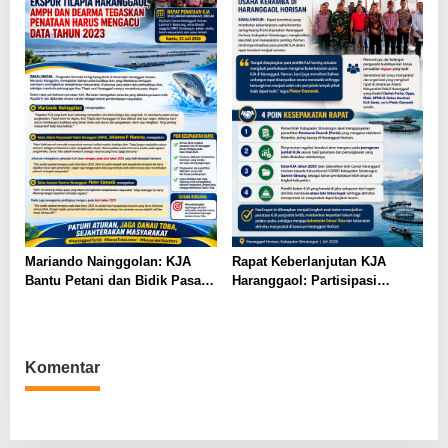
Mariando Nainggolan: KJA
Rapat Keberlanjutan KJA
Bantu Petani dan Bidik Pasar
Haranggaol: Partisipasi
Ekspor Tilapia Haranggaol,
Minim, Kesepakatan Strategis
AMPH dan Dearma Tegaskan
Terwujud
Penataan Harus Mengacu Data
2023
Komentar