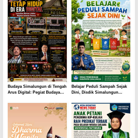
Budaya Simalungun di Tengah
Belajar Peduli Sampah Sejak
Arus Digital: Pegiat Budaya
Dini, Disdik Simalungun
dan AGENSI Ajak Generasi
Perkuat Pendidikan Karakter
Muda Menjaga Identitas
Berwawasan Lingkungan
Leluhur