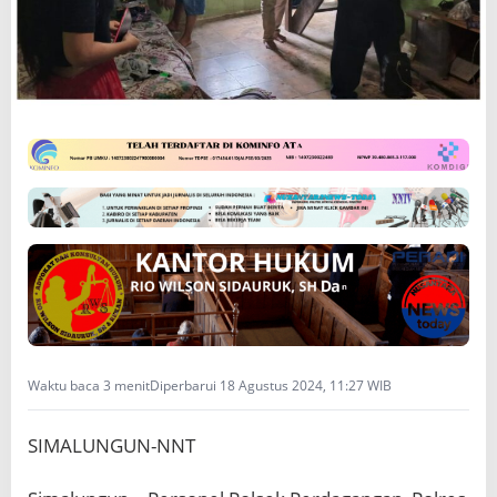
n
g
u
n
Waktu baca 3 menit
Diperbarui 18 Agustus 2024, 11:27 WIB
SIMALUNGUN-NNT