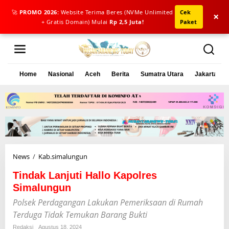
🚀
PROMO 2026:
Website Terima Beres (NVMe Unlimited
Cek
×
+ Gratis Domain) Mulai
Rp 2,5 Juta!
Paket
L
e
w
a
Home
Nasional
Aceh
Berita
Sumatra Utara
Jakarta
t
i
k
e
k
o
n
t
e
News
/
Kab.simalungun
T
n
i
Tindak Lanjuti Hallo Kapolres
n
d
Simalungun
a
Polsek Perdagangan Lakukan Pemeriksaan di Rumah
k
Terduga Tidak Temukan Barang Bukti
L
a
Redaksi
Agustus 18, 2024