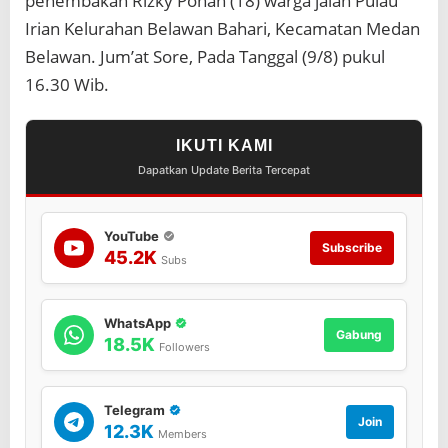
penembakan Rizky Pohan (18) warga jalan Pulau
t
a
Irian Kelurahan Belawan Bahari, Kecamatan Medan
n
Belawan. Jum’at Sore, Pada Tanggal (9/8) pukul
g
16.30 Wib.
k
a
p
2
IKUTI KAMI
B
Dapatkan Update Berita Tercepat
u
r
o
n
YouTube
Subscribe
45.2K
Subs
WhatsApp
Gabung
18.5K
Followers
Telegram
Join
12.3K
Members