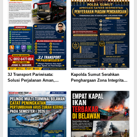
3J Transport Pariwisata:
Kapolda Sumut Serahkan
Solusi Perjalanan Aman,
Penghargaan Zona Integritas
Nyaman, dan Terpercaya di
dan Pelayanan Prima kepada
Sumatera Utara
Satuan Kerja Berprestasi