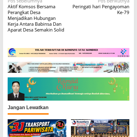
N
Pos sebelumnya
Pos berikutnya
Aktif Komsos Bersama
Peringati hari Pengayoman
a
Perangkat Desa
Ke-79
v
Menjadikan Hubungan
Kerja Antara Babinsa Dan
i
Aparat Desa Semakin Solid
g
a
s
i
p
o
s
Jangan Lewatkan