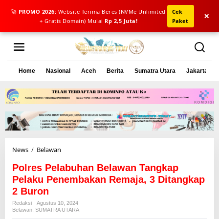
🚀
PROMO 2026:
Website Terima Beres (NVMe Unlimited
Cek
×
+ Gratis Domain) Mulai
Rp 2,5 Juta!
Paket
L
e
w
a
Home
Nasional
Aceh
Berita
Sumatra Utara
Jakarta
t
i
k
e
k
o
n
t
e
News
/
Belawan
P
n
o
Polres Pelabuhan Belawan Tangkap
l
r
Pelaku Penembakan Remaja, 3 Ditangkap
e
2 Buron
s
Redaksi
Agustus 10, 2024
P
Belawan
,
SUMATRA UTARA
e