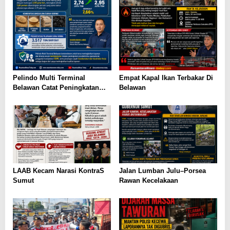
Pelindo Multi Terminal
Empat Kapal Ikan Terbakar Di
Belawan Catat Peningkatan
Belawan
Pertumbuhan Arus Curah
Kering pada Semester I 2026
LAAB Kecam Narasi KontraS
Jalan Lumban Julu–Porsea
Sumut
Rawan Kecelakaan