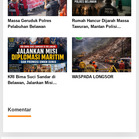
Massa Geruduk Polres
Rumah Hancur Dijarah Massa
Pelabuhan Belawan
Tawuran, Mantan Polisi
Kecewa Laporannya Tak
Digubris Polres Belawan
KRI Bima Suci Sandar di
WASPADA LONGSOR
Belawan, Jalankan Misi
Diplomasi Maritim dan
Promosi UMKM Dunia
Komentar