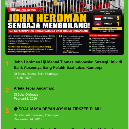
1
John Herdman Uji Mental Timnas Indonesia: Strategi Unik di
Balik Absennya Sang Pelatih Saat Libas Kamboja
Di Berita Utama, Bola, Olahraga
Juli 28, 2026
2
Arteta Tebar Ancaman:
Di Bola, Olahraga
Februari 1, 2026
3
🔴 SOAL MASA DEPAN JOSHUA ZIRKZEE DI MU
Di Bola, Internasional, Olahraga
Desember 14, 2025