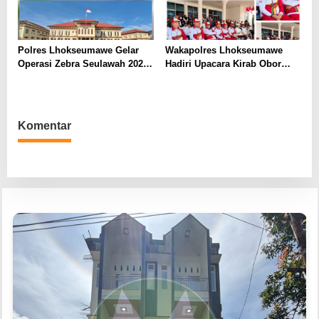
Polres Lhokseumawe Gelar
Wakapolres Lhokseumawe
Operasi Zebra Seulawah 2024,
Hadiri Upacara Kirab Obor
Wujudkan Kamseltibcar
PON XXI, Dukung Semangat
Lantas Jelang Pelantikan
Olahraga dan Persatuan
Presiden dan Wakil Presiden
Komentar