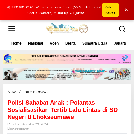
🚀
PROMO 2026:
Website Terima Beres (NVMe Unlimited
Cek
×
+ Gratis Domain) Mulai
Rp 2,5 Juta!
Paket
L
e
w
a
Home
Nasional
Aceh
Berita
Sumatra Utara
Jakarta
t
i
k
e
k
o
n
t
e
News
/
Lhokseumawe
P
n
o
Polisi Sahabat Anak : Polantas
l
i
Sosialisasikan Tertib Lalu Lintas di SD
s
Negeri 8 Lhokseumawe
i
Redaksi
Agustus 29, 2024
S
Lhokseumawe
a