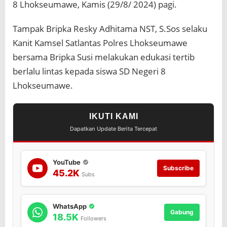
8 Lhokseumawe, Kamis (29/8/ 2024) pagi.
s
d
i
Tampak Bripka Resky Adhitama NST, S.Sos selaku
S
Kanit Kamsel Satlantas Polres Lhokseumawe
D
N
bersama Bripka Susi melakukan edukasi tertib
e
berlalu lintas kepada siswa SD Negeri 8
g
e
Lhokseumawe.
r
i
8
IKUTI KAMI
L
h
Dapatkan Update Berita Tercepat
o
k
s
YouTube
e
Subscribe
45.2K
Subs
u
m
a
w
WhatsApp
Gabung
e
18.5K
Followers