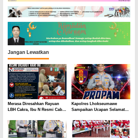
s
i
p
o
s
Jangan Lewatkan
Merasa Diresahkan Rayuan
Kapolres Lhokseumawe
LBH Cakra, Ibu N Resmi Cabut
Sampaikan Ucapan Selamat
Gugatan Praperadilan
Hari Jadi Propam ke 22