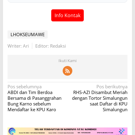
Info Kontak
LHOKSEUMAWE
Writer: Ari
Editor: Redaksi
Ikuti Kami
N
Pos sebelumnya
Pos berikutnya
ABDI dan Tim Berdoa
RHS-AZI Disambut Meriah
a
Bersama di Pasanggrahan
dengan Tortor Simalungun
v
Bung Karno sebelum
saat Daftar di KPU
Mendaftar ke KPU Karo
Simalungun
i
g
a