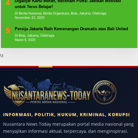
4
Diganjar Kartu Merah, Beckham Putra: Jadikan Motivasi
untuk Terus Belajar!
Di Berita Nasional, Berita Organisasi, Bola, Jakarta, Olahraga
November 22, 2025
5
Persija Jakarta Raih Kemenangan Dramatis atas Bali United
Di Bola, Jakarta, Olahraga
Maret 9, 2025
\t
INFORMASI, POLITIK, HUKUM, KRIMINAL, KORUPSI
Nusantara News Today merupakan portal media nasional yang
menyajikan informasi aktual, terpercaya, dan menginspirasi.