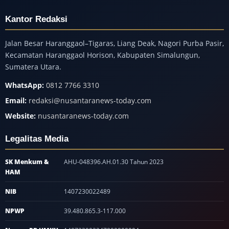
Kantor Redaksi
Jalan Besar Haranggaol–Tigaras, Liang Deak, Nagori Purba Pasir,
Kecamatan Haranggaol Horison, Kabupaten Simalungun,
Sumatera Utara.
WhatsApp:
0812 7766 3310
Email:
redaksi@nusantaranews-today.com
Website:
nusantaranews-today.com
Legalitas Media
SK Menkum &
AHU-048396.AH.01.30 Tahun 2023
HAM
NIB
1407230022489
NPWP
39.480.865.3-117.000