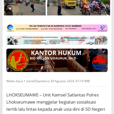
i
s
a
s
i
k
a
n
T
e
r
t
i
b
L
a
Waktu baca 1 menit
Diperbarui 29 Agustus 2024, 07:14 WIB
l
u
L
LHOKSEUMAWE – Unit Kamsel Satlantas Polres
i
n
Lhokseumawe menggelar kegiatan sosialisasi
t
tertib lalu lintas kepada anak usia dini di SD Negeri
a