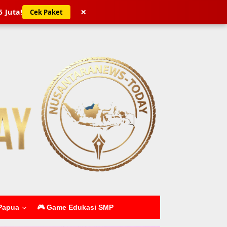
×
5 Juta!
Cek Paket
Papua
🎮 Game Edukasi SMP