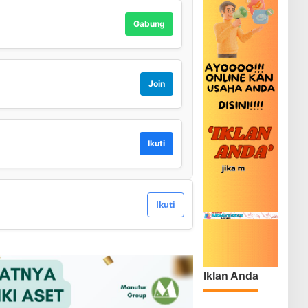
Gabung
Join
Ikuti
Ikuti
Iklan Anda