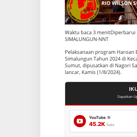
g
r
a
m
H
a
Waktu baca 3 menit
Diperbarui 
r
SIMALUNGUN-NNT
o
a
Pelaksanaan program Haroan
n
Simalungun Tahun 2024 di Kec
B
o
Sumut, dipusatkan di Nagori S
l
lancar, Kamis (1/8/2024).
o
n
2
IK
0
2
Dapatkan Up
4
YouTube
45.2K
Subs