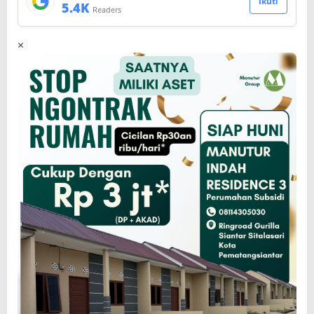
Ikuti
5.4K
Readers
×