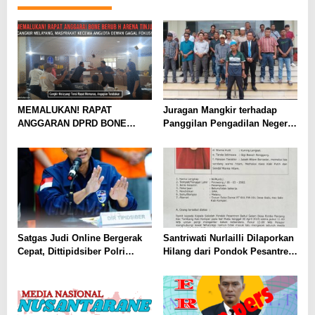
MEMALUKAN! RAPAT
Juragan Mangkir terhadap
ANGGARAN DPRD BONE
Panggilan Pengadilan Negeri
BERUBAH ARENA TINJU:
Suka Makmue
CANGKIR MELAYANG,
MASYARAKAT KECEWA
ANGGOTA DEWAN GAGAL
FOKUS!
Satgas Judi Online Bergerak
Santriwati Nurlailli Dilaporkan
Cepat, Dittipidsiber Polri
Hilang dari Pondok Pesantren
Amankan Rp61 Miliar dari
di Kampar
Ratusan Rekening Terindikasi