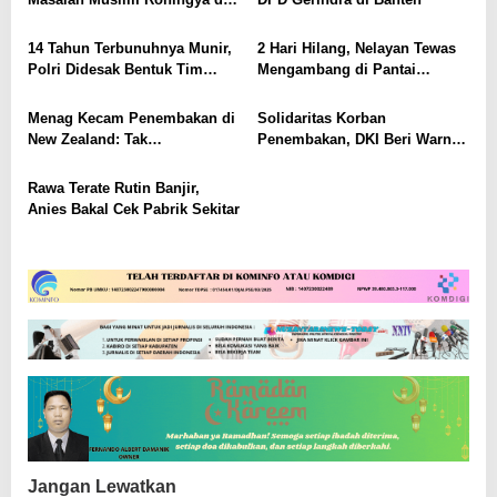
s
Rakhine State
i
14 Tahun Terbunuhnya Munir,
2 Hari Hilang, Nelayan Tewas
p
Polri Didesak Bentuk Tim
Mengambang di Pantai
o
Khusus
Cipalawah Garut
s
Menag Kecam Penembakan di
Solidaritas Korban
New Zealand: Tak
Penembakan, DKI Beri Warna
Berperikemanusiaan!
Bendera New Zealand di JPO
GBK
Rawa Terate Rutin Banjir,
Anies Bakal Cek Pabrik Sekitar
Jangan Lewatkan