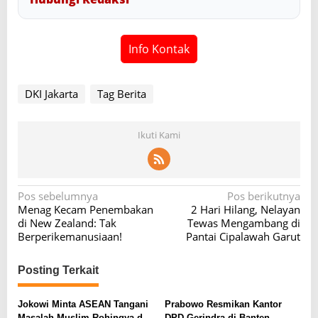
Info Kontak
DKI Jakarta
Tag Berita
Ikuti Kami
N
Pos sebelumnya
Pos berikutnya
Menag Kecam Penembakan
2 Hari Hilang, Nelayan
a
di New Zealand: Tak
Tewas Mengambang di
v
Berperikemanusiaan!
Pantai Cipalawah Garut
i
Posting Terkait
g
a
Jokowi Minta ASEAN Tangani
Prabowo Resmikan Kantor
Masalah Muslim Rohingya di
DPD Gerindra di Banten