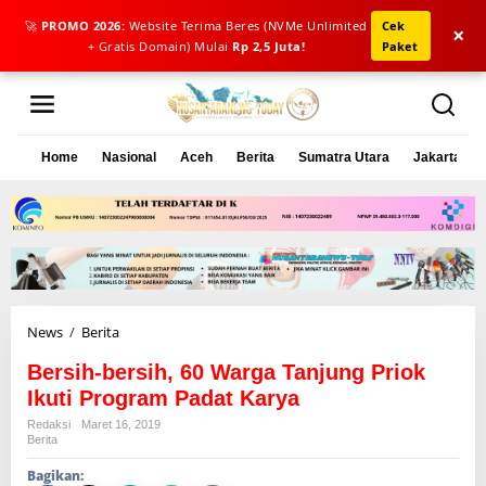
🚀
PROMO 2026:
Website Terima Beres (NVMe Unlimited
Cek
×
+ Gratis Domain) Mulai
Rp 2,5 Juta!
Paket
L
e
w
a
Home
Nasional
Aceh
Berita
Sumatra Utara
Jakarta
t
i
k
e
k
o
n
t
e
News
/
Berita
B
n
e
Bersih-bersih, 60 Warga Tanjung Priok
r
s
Ikuti Program Padat Karya
i
Redaksi
Maret 16, 2019
h
Berita
-
Bagikan:
b