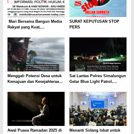
️ Mari Bersama Bangun Media
SURAT KEPUTUSAN STOP
Rakyat yang Kuat,
PERS
Independen, dan Berintegritas!
Menggali Potensi Desa untuk
Sat Lantas Polres Simalungun
Kemajuan dan Kesejahteraan
Gelar Blue Light Patrol,
Masyarakat
Amankan Situasi
Kamseltibcarlantas di Malam
Hari
Awal Puasa Ramadan 2025 di
Menanti Sidang Isbat untuk