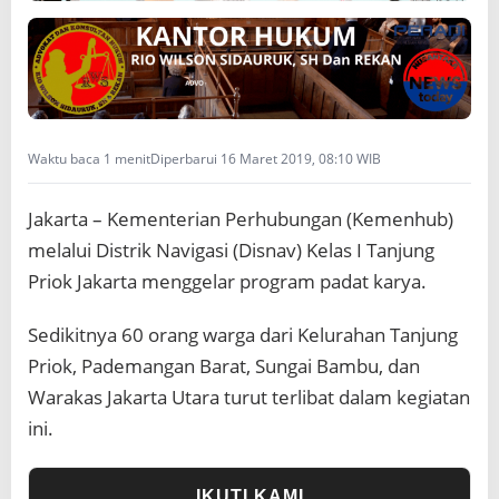
k
I
k
u
t
i
P
Waktu baca 1 menit
Diperbarui 16 Maret 2019, 08:10 WIB
r
o
g
Jakarta – Kementerian Perhubungan (Kemenhub)
r
melalui Distrik Navigasi (Disnav) Kelas I Tanjung
a
m
Priok Jakarta menggelar program padat karya.
P
a
Sedikitnya 60 orang warga dari Kelurahan Tanjung
d
a
Priok, Pademangan Barat, Sungai Bambu, dan
t
Warakas Jakarta Utara turut terlibat dalam kegiatan
K
a
ini.
r
y
a
IKUTI KAMI