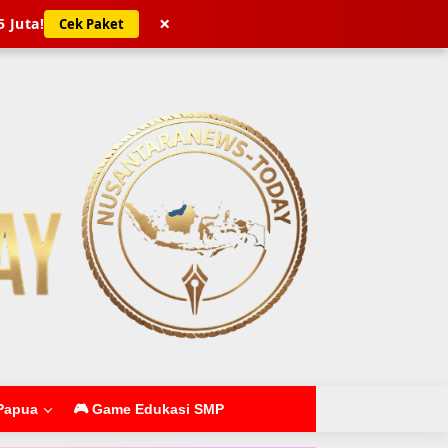
×
5 Juta!
Cek Paket
Papua
🎮 Game Edukasi SMP