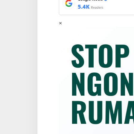
5.4K
Readers
×