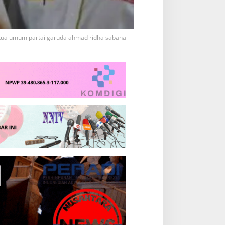
tua umum partai garuda ahmad ridha sabana