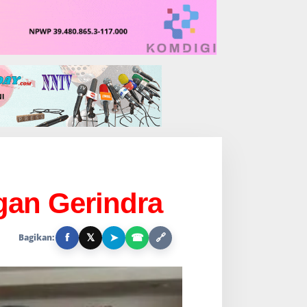
gan Gerindra
f
𝕏
➤
☎
🔗
Bagikan: