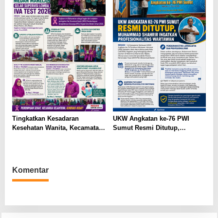
Tingkatkan Kesadaran
UKW Angkatan ke-76 PWI
Kesehatan Wanita, Kecamatan
Sumut Resmi Ditutup,
Medan Marelan Gelar
Muhammad Shahrir Ingatkan
Supervisi Lomba IVA Test
Profesionalitas Wartawan
2026
Komentar