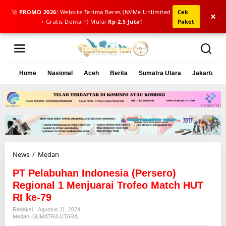
🚀
PROMO 2026:
Website Terima Beres (NVMe Unlimited
Cek
×
+ Gratis Domain) Mulai
Rp 2,5 Juta!
Paket
L
e
w
a
Home
Nasional
Aceh
Berita
Sumatra Utara
Jakarta
t
i
k
e
k
o
n
t
e
News
/
Medan
P
n
T
PT Pelabuhan Indonesia (Persero)
P
e
Regional 1 Menjuarai Trofeo Match HUT
l
RI ke-79
a
Redaksi
Agustus 11, 2024
b
Medan
,
SUMATRA UTARA
u