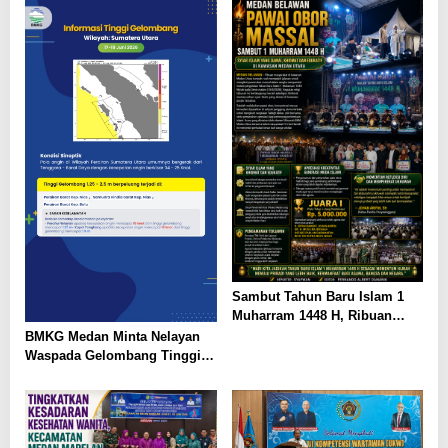
IKHLAS DAN SANTUNI ANAK
YATIM*
Sambut Tahun Baru Islam 1
Muharram 1448 H, Ribuan
Warga Medan Utara Gelar
BMKG Medan Minta Nelayan
Pawai Obor dan Tabligh Akbar
Waspada Gelombang Tinggi
Hingga 2,5 Meter di Perairan
Sumut