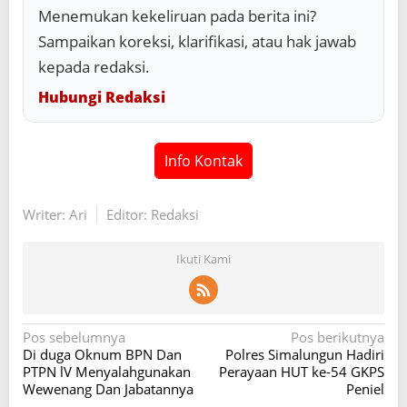
Menemukan kekeliruan pada berita ini?
Sampaikan koreksi, klarifikasi, atau hak jawab
kepada redaksi.
Hubungi Redaksi
Info Kontak
Writer: Ari
Editor: Redaksi
Ikuti Kami
N
Pos sebelumnya
Pos berikutnya
Di duga Oknum BPN Dan
Polres Simalungun Hadiri
a
PTPN lV Menyalahgunakan
Perayaan HUT ke-54 GKPS
v
Wewenang Dan Jabatannya
Peniel