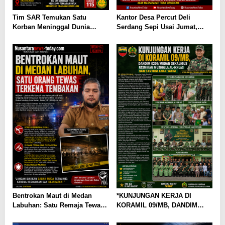
Tim SAR Temukan Satu
Kantor Desa Percut Deli
Korban Meninggal Dunia
Serdang Sepi Usai Jumat,
Pasca Ledakan Dahsyat di
Warga Kecewa Pelayanan
Kompleks Grand Polonia
Terhambat
Medan
Bentrokan Maut di Medan
*KUNJUNGAN KERJA DI
Labuhan: Satu Remaja Tewas,
KORAMIL 09/MB, DANDIM
Dugaan Narkoba Mencuat
0201/MEDAN SEKALIGUS
RESMIKAN MUSHOLLA AL-