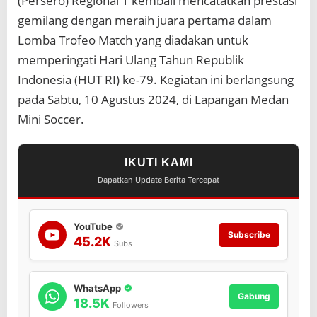
(Persero) Regional 1 kembali mencatatkan prestasi
t
c
gemilang dengan meraih juara pertama dalam
h
Lomba Trofeo Match yang diadakan untuk
H
memperingati Hari Ulang Tahun Republik
U
T
Indonesia (HUT RI) ke-79. Kegiatan ini berlangsung
R
pada Sabtu, 10 Agustus 2024, di Lapangan Medan
I
k
Mini Soccer.
e
-
7
IKUTI KAMI
9
Dapatkan Update Berita Tercepat
YouTube
Subscribe
45.2K
Subs
WhatsApp
Gabung
18.5K
Followers