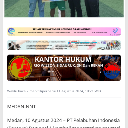
i
o
n
a
l
1
M
e
n
j
u
a
r
a
i
T
Waktu baca 2 menit
Diperbarui 11 Agustus 2024, 10:21 WIB
r
o
f
MEDAN-NNT
e
o
M
Medan, 10 Agustus 2024 – PT Pelabuhan Indonesia
a