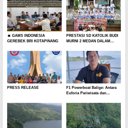
🔥 GAMS INDONESIA
PRESTASI SD KATOLIK BUDI
GEREBEK BRI KOTAPINANG
MURNI 2 MEDAN DALAM
KEJUARAAN KARATE “OPEN
TOURNAMENT & FESTIVAL
FORKI MEDAN 2025”
PRESS RELEASE
F1 Powerboat Balige: Antara
Euforia Pariwisata dan
Tanggung Jawab Ekologi