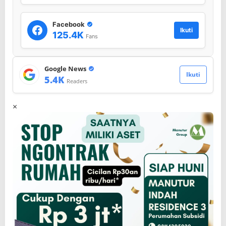
a
h
u
Facebook
Ikuti
n
125.4K
Fans
2
0
2
Google News
4
Ikuti
5.4K
Readers
×