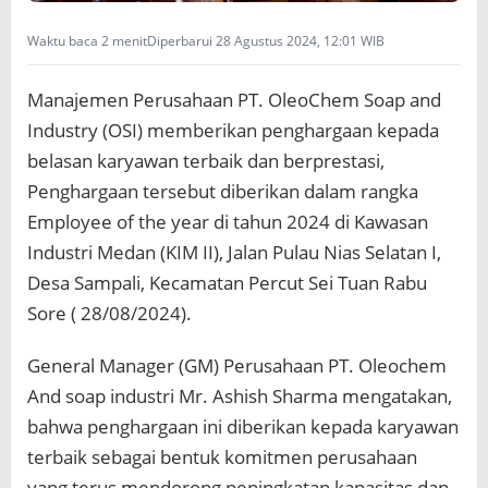
a
n
Waktu baca 2 menit
Diperbarui 28 Agustus 2024, 12:01 WIB
k
e
p
Manajemen Perusahaan PT. OleoChem Soap and
a
Industry (OSI) memberikan penghargaan kepada
d
a
belasan karyawan terbaik dan berprestasi,
b
Penghargaan tersebut diberikan dalam rangka
e
l
Employee of the year di tahun 2024 di Kawasan
a
Industri Medan (KIM II), Jalan Pulau Nias Selatan I,
s
a
Desa Sampali, Kecamatan Percut Sei Tuan Rabu
n
Sore ( 28/08/2024).
k
a
r
General Manager (GM) Perusahaan PT. Oleochem
y
And soap industri Mr. Ashish Sharma mengatakan,
a
w
bahwa penghargaan ini diberikan kepada karyawan
a
terbaik sebagai bentuk komitmen perusahaan
n
t
yang terus mendorong peningkatan kapasitas dan