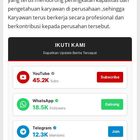
e
pengetahuan karyawan di perusahaan ,sehingga
r
Karyawan terus berkerja secara profesional dan
b
a
berkontribusi kepada perusahan tersebut.
i
k
d
IKUTI KAMI
a
n
Dapatkan Update Berita Tercepat
b
e
r
YouTube
p
Subscribe
45.2K
Subs
r
e
s
t
WhatsApp
Gabung
a
18.5K
Followers
s
i
d
Telegram
i
Join
12.3K
T
Members