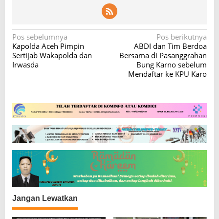
N
Pos sebelumnya
Pos berikutnya
Kapolda Aceh Pimpin
ABDI dan Tim Berdoa
a
Sertijab Wakapolda dan
Bersama di Pasanggrahan
v
Irwasda
Bung Karno sebelum
Mendaftar ke KPU Karo
i
g
a
s
i
p
o
s
Jangan Lewatkan