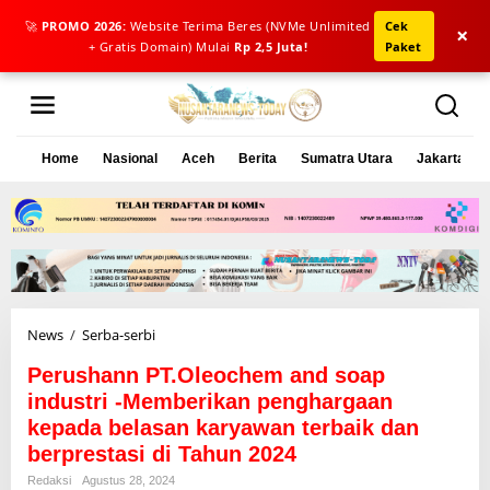
🚀
PROMO 2026:
Website Terima Beres (NVMe Unlimited
Cek
×
+ Gratis Domain) Mulai
Rp 2,5 Juta!
Paket
L
e
w
a
Home
Nasional
Aceh
Berita
Sumatra Utara
Jakarta
t
i
k
e
k
o
n
t
e
News
/
Serba-serbi
P
n
e
Perushann PT.Oleochem and soap
r
u
industri -Memberikan penghargaan
s
kepada belasan karyawan terbaik dan
h
berprestasi di Tahun 2024
a
n
Redaksi
Agustus 28, 2024