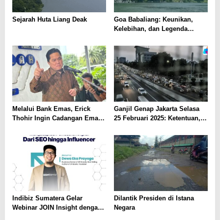
Sejarah Huta Liang Deak
Goa Babaliang: Keunikan,
Kelebihan, dan Legenda
Lorong Menuju Huta Munte
Melalui Bank Emas, Erick
Ganjil Genap Jakarta Selasa
Thohir Ingin Cadangan Emas
25 Februari 2025: Ketentuan,
Batangan Indonesia Tembus
Jadwal, dan Daftar Jalan yang
400 Ton
Terdampak
Indibiz Sumatera Gelar
Dilantik Presiden di Istana
Webinar JOIN Insight dengan
Negara
Dewa Eka Prayoga