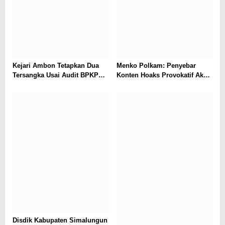
Kejari Ambon Tetapkan Dua
Menko Polkam: Penyebar
Tersangka Usai Audit BPKP
Konten Hoaks Provokatif Akan
Ungkap Kerugian Negara
Ditindak Tegas
Rp18,97 Miliar di PT Dok
Waiame
Disdik Kabupaten Simalungun