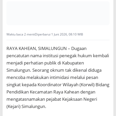
d
i
d
i
k
a
n
Waktu baca 2 menit
Diperbarui 1 Juni 2026, 08:10 WIB
R
a
y
RAYA KAHEAN, SIMALUNGUN – Dugaan
a
pencatutan nama institusi penegak hukum kembali
K
a
menjadi perhatian publik di Kabupaten
h
Simalungun. Seorang oknum tak dikenal diduga
e
a
mencoba melakukan intimidasi melalui pesan
n
singkat kepada Koordinator Wilayah (Korwil) Bidang
T
e
Pendidikan Kecamatan Raya Kahean dengan
r
mengatasnamakan pejabat Kejaksaan Negeri
k
a
(Kejari) Simalungun.
i
t