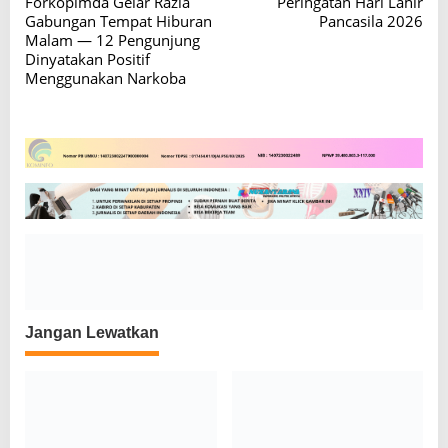
Forkopimda Gelar Razia
Peringatan Hari Lahir
i
Gabungan Tempat Hiburan
Pancasila 2026
g
Malam — 12 Pengunjung
Dinyatakan Positif
a
Menggunakan Narkoba
s
i
p
o
s
Jangan Lewatkan