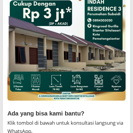
g
a
w
a
i
n
y
a
Ada yang bisa kami bantu?
Klik tombol di bawah untuk konsultasi langsung via
WhatsApp.