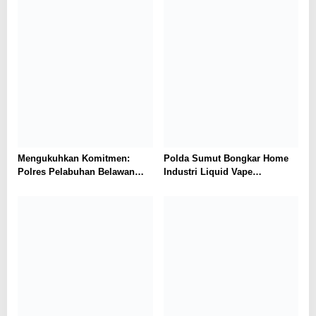
Mengukuhkan Komitmen:
Polda Sumut Bongkar Home
Polres Pelabuhan Belawan
Industri Liquid Vape
Ungkap 31 Kasus Narkotika,
Beretomidate, Bahan Baku
Amankan 37 Tersangka
Diduga dari Kamboja