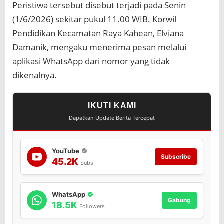
Peristiwa tersebut disebut terjadi pada Senin
I
s
(1/6/2026) sekitar pukul 11.00 WIB. Korwil
u
Pendidikan Kecamatan Raya Kahean, Elviana
D
u
Damanik, mengaku menerima pesan melalui
g
aplikasi WhatsApp dari nomor yang tidak
a
a
dikenalnya.
n
P
u
IKUTI KAMI
n
Dapatkan Update Berita Tercepat
g
l
i
,
YouTube
Subscribe
K
45.2K
Subs
e
j
a
WhatsApp
r
Gabung
18.5K
i
Followers
S