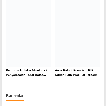
Pemprov Maluku Akselerasi
Anak Petani Penerima KIP-
Penyelesaian Tapal Batas
Kuliah Raih Predikat Terbaik
SBB-Maluku Tengah,
Pada Gelaran Wisuda Sarjana
Kemendagri Diharap Ambil
Universitas Pattimura
Alih
Komentar