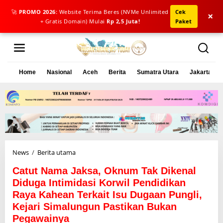
🚀
PROMO 2026:
Website Terima Beres (NVMe Unlimited
Cek
×
+ Gratis Domain) Mulai
Rp 2,5 Juta!
Paket
L
e
w
a
Home
Nasional
Aceh
Berita
Sumatra Utara
Jakarta
t
i
k
e
k
o
n
t
e
News
/
Berita utama
C
n
a
Catut Nama Jaksa, Oknum Tak Dikenal
t
u
Diduga Intimidasi Korwil Pendidikan
t
Raya Kahean Terkait Isu Dugaan Pungli,
N
Kejari Simalungun Pastikan Bukan
a
Pegawainya
m