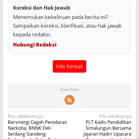
Koreksi dan Hak Jawab
Menemukan kekeliruan pada berita ini?
Sampaikan koreksi, klarifikasi, atau hak jawab
kepada redaksi.
Hubungi Redaksi
Info Kontak
Ikuti Kami
N
Pos sebelumnya
Pos berikutnya
Bersinergi Cegah Peredaran
PLT Kadis Pendidikan
a
Narkoba, BNNK Deli
Simalungun Bersama
v
Serdang Gandeng
Jajaran Hadiri Upacara