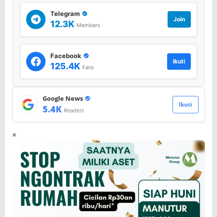
i
m
Telegram
Join
a
12.3K
Members
l
u
n
Facebook
g
Ikuti
125.4K
u
Fans
n
P
a
Google News
s
Ikuti
5.4K
Readers
t
i
k
×
a
n
B
u
k
a
n
P
e