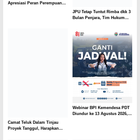
Apresiasi Peran Perempuan
dalam Pendidikan di Hari
JPU Tetap Tuntut Rimba dkk 3
Dharma Wanita Nasional 2026
Bulan Penjara, Tim Hukum
Minta Majelis Hakim Vonis
Bebas
Webinar BPI Kemendesa PDT
Diundur ke 13 Agustus 2026,
Perkuat Ketahanan Pangan
Camat Teluk Dalam Tinjau
Desa
Proyek Tanggul, Harapkan
Solusi Banjir Lahan Pertanian