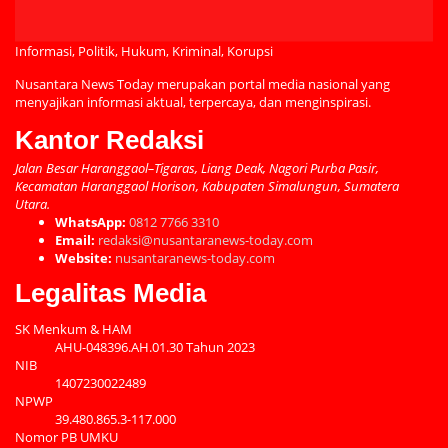
Informasi, Politik, Hukum, Kriminal, Korupsi
Nusantara News Today merupakan portal media nasional yang
menyajikan informasi aktual, terpercaya, dan menginspirasi.
Kantor Redaksi
Jalan Besar Haranggaol–Tigaras, Liang Deak, Nagori Purba Pasir,
Kecamatan Haranggaol Horison, Kabupaten Simalungun, Sumatera
Utara.
WhatsApp:
0812 7766 3310
Email:
redaksi@nusantaranews-today.com
Website:
nusantaranews-today.com
Legalitas Media
SK Menkum & HAM
AHU-048396.AH.01.30 Tahun 2023
NIB
1407230022489
NPWP
39.480.865.3-117.000
Nomor PB UMKU