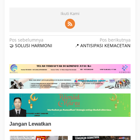
Ikuti Kami
N
Pos sebelumnya
Pos berikutnya
🤝 SOLUSI HARMONI
📍 ANTISIPASI KEMACETAN
a
v
i
g
a
s
i
p
o
Jangan Lewatkan
s