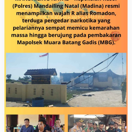
C
A
-
K
E
R
U
S
U
H
A
N