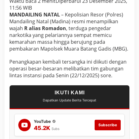
Waktu baca 2 menit
Diperbarui 23 Desember 2025,
11:56 WIB
MANDAILING NATAL
– Kepolisian Resor (Polres)
Mandailing Natal (Madina) resmi menampilkan
wajah
R alias Romadon
, terduga pengedar
narkotika yang pelariannya sempat memicu
kemarahan massa hingga berujung pada
pembakaran Mapolsek Muara Batang Gadis (MBG).
Penangkapan kembali tersangka ini diikuti dengan
operasi besar-besaran melibatkan tim gabungan
lintas instansi pada Senin (22/12/2025) sore.
IKUTI KAMI
Dapatkan Update Berita Tercepat
YouTube
Subscribe
45.2K
Subs