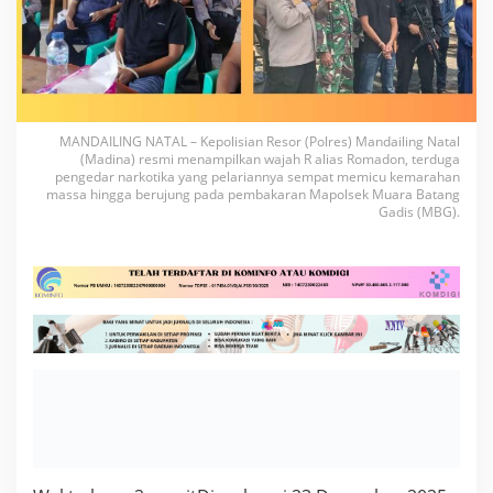
MANDAILING NATAL – Kepolisian Resor (Polres) Mandailing Natal
(Madina) resmi menampilkan wajah R alias Romadon, terduga
pengedar narkotika yang pelariannya sempat memicu kemarahan
massa hingga berujung pada pembakaran Mapolsek Muara Batang
Gadis (MBG).