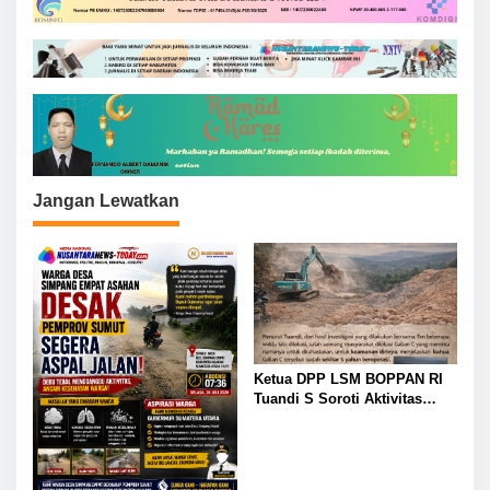
s
i
p
o
s
Jangan Lewatkan
Ketua DPP LSM BOPPAN RI
Tuandi S Soroti Aktivitas
Galian C ILegal di Mandoge
Kabupaten Asahan