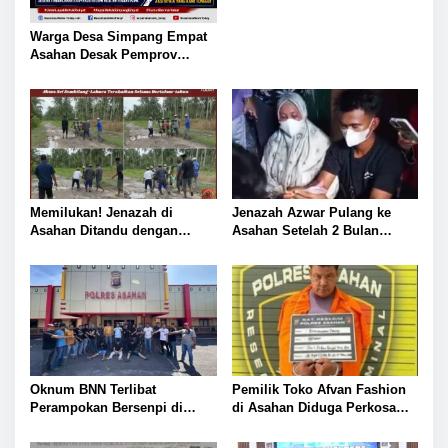
Warga Desa Simpang Empat
Asahan Desak Pemprov
Sumut Segera Aspal Jalan,
Debu Tebal Ancam Kesehatan
Memilukan! Jenazah di
Jenazah Azwar Pulang ke
Asahan Ditandu dengan
Asahan Setelah 2 Bulan
Sarung di Jalan Berlumpur,
Tertahan di Kamboja, Korban
Akses Sei Sembilang-Labura
Perdagangan Manusia
Terabaikan Selama Bertahun-
Berkedok Pekerjaan Penyanyi
tahun
Oknum BNN Terlibat
Pemilik Toko Afvan Fashion
Perampokan Bersenpi di
di Asahan Diduga Perkosa
Asahan, Polisi Sita 80 Peluru
Pegawai di Bawah Umur
Aktif
Sejak 2023