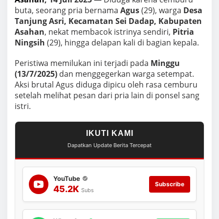
8
K
buta, seorang pria bernama
Agus
(29), warga
Desa
a
Tanjung Asri, Kecamatan Sei Dadap, Kabupaten
l
Asahan
, nekat membacok istrinya sendiri,
Pitria
i
Ningsih
(29), hingga delapan kali di bagian kepala.
d
i
A
Peristiwa memilukan ini terjadi pada
Minggu
s
(13/7/2025)
dan menggegerkan warga setempat.
a
Aksi brutal Agus diduga dipicu oleh rasa cemburu
h
setelah melihat pesan dari pria lain di ponsel sang
a
istri.
n
IKUTI KAMI
Dapatkan Update Berita Tercepat
YouTube
Subscribe
45.2K
Subs