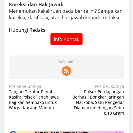
Koreksi dan Hak Jawab
Menemukan kekeliruan pada berita ini? Sampaikan
koreksi, klarifikasi, atau hak jawab kepada redaksi.
Hubungi Redaksi
Info Kontak
Ikuti Kami
N
Pos sebelumnya
Pos berikutnya
Tangan Terulur Penuh
Polsek Perdagangan
a
Kasih: Polsek Tanah Jawa
Berhasil Bongkar Jaringan
Bagikan Sembako untuk
Narkoba, Satu Pengedar
v
Warga Kurang Mampu
Diamankan dengan Sabu
i
8,18 Gram
g
a