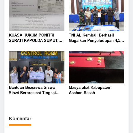
KUASA HUKUM PONITRI
TNI AL Kembali Berhasil
SURATI KAPOLDA SUMUT,
Gagalkan Penyeludupan 4,5
KAPOLRES ASAHAN, DAN
KG Sabu Di Perairan Asahan
PROPAM: PENANGANAN
KASUS DI POLSEK KISARAN
DINILAI TIDAK
PROFESIONAL
Bantuan Beasiswa Siswa
Masyarakat Kabupaten
Siswi Berprestasi Tingkat
Asahan Resah
Sekolah Menengah Atas Dan
Kejujuran
Komentar