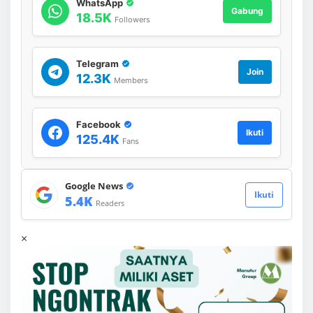
WhatsApp
Gabung
18.5K
Followers
Telegram
Join
12.3K
Members
Facebook
Ikuti
125.4K
Fans
Google News
Ikuti
5.4K
Readers
×