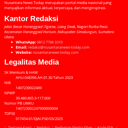
Nusantara News Today merupakan portal media nasional yang
menyajikan informasi aktual, terpercaya, dan menginspirasi.
Kantor Redaksi
Jalan Besar Haranggaol–Tigaras, Liang Deak, Nagori Purba Pasir,
Kecamatan Haranggaol Horison, Kabupaten Simalungun, Sumatera
Utara.
WhatsApp:
0812 7766 3310
Email:
redaksi@nusantaranews-today.com
Website:
nusantaranews-today.com
Legalitas Media
SK Menkum & HAM
AHU-048396.AH.01.30 Tahun 2023
NIB
1407230022489
NPWP
39.480.865.3-117.000
Nomor PB UMKU
140723002247900000004
TDPSE
017454.01/DJAI.PSE/03/2025
Tentang Kami
Redaksi
Pedoman Media Siber
Kode Etik