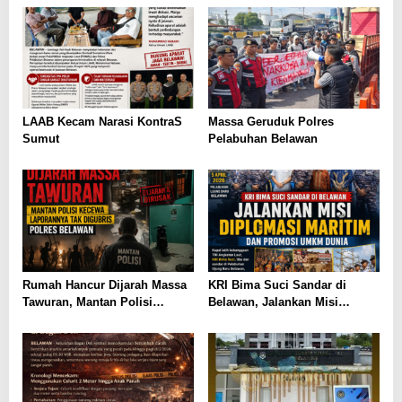
Kering pada Semester I 2026
LAAB Kecam Narasi KontraS
Massa Geruduk Polres
Sumut
Pelabuhan Belawan
Rumah Hancur Dijarah Massa
KRI Bima Suci Sandar di
Tawuran, Mantan Polisi
Belawan, Jalankan Misi
Kecewa Laporannya Tak
Diplomasi Maritim dan
Digubris Polres Belawan
Promosi UMKM Dunia