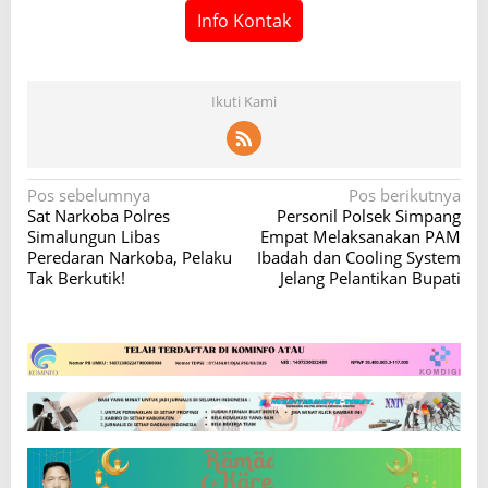
Info Kontak
Ikuti Kami
N
Pos sebelumnya
Pos berikutnya
Sat Narkoba Polres
Personil Polsek Simpang
a
Simalungun Libas
Empat Melaksanakan PAM
v
Peredaran Narkoba, Pelaku
Ibadah dan Cooling System
Tak Berkutik!
Jelang Pelantikan Bupati
i
g
a
s
i
p
o