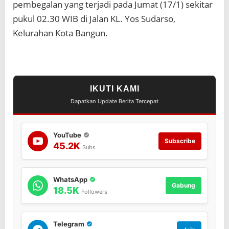
pembegalan yang terjadi pada Jumat (17/1) sekitar
W
a
pukul 02.30 WIB di Jalan KL. Yos Sudarso,
k
Kelurahan Kota Bangun.
t
u
3
J
a
m
IKUTI KAMI
*
Dapatkan Update Berita Tercepat
YouTube
Subscribe
45.2K
Subs
WhatsApp
Gabung
18.5K
Followers
Telegram