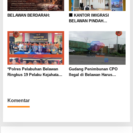
BELAWAN BERDARAH:
🏢 KANTOR IMIGRASI
BELAWAN PINDAH
SEMENTARA
*Polres Pelabuhan Belawan
Gudang Penimbunan CPO
Ringkus 19 Pelaku Kejahatan,
Ilegal di Belawan Harus
Mulai dari Begal, Narkoba,
Dihentikan
hingga Pencabulan Anak*
Komentar