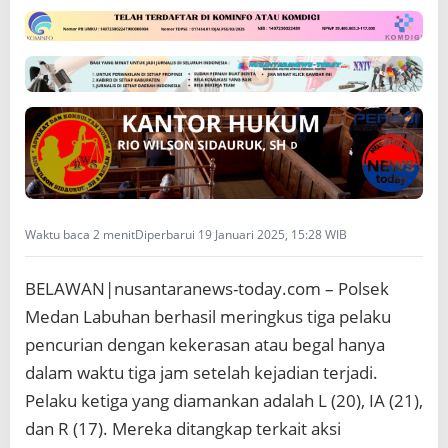
n
g
k
a
p
3
K
a
w
a
n
a
Waktu baca 2 menit
Diperbarui 19 Januari 2025, 15:28 WIB
n
B
e
BELAWAN|nusantaranews-today.com – Polsek
g
Medan Labuhan berhasil meringkus tiga pelaku
a
l
pencurian dengan kekerasan atau begal hanya
d
dalam waktu tiga jam setelah kejadian terjadi.
a
l
Pelaku ketiga yang diamankan adalah L (20), IA (21),
a
dan R (17). Mereka ditangkap terkait aksi
m