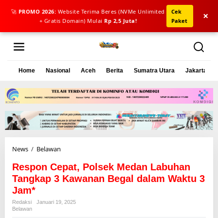
🚀
PROMO 2026:
Website Terima Beres (NVMe Unlimited
Cek
×
+ Gratis Domain) Mulai
Rp 2,5 Juta!
Paket
L
e
w
a
Home
Nasional
Aceh
Berita
Sumatra Utara
Jakarta
t
i
k
e
k
o
n
t
e
News
/
Belawan
R
n
e
Respon Cepat, Polsek Medan Labuhan
s
p
Tangkap 3 Kawanan Begal dalam Waktu 3
o
Jam*
n
Redaksi
Januari 19, 2025
C
Belawan
e