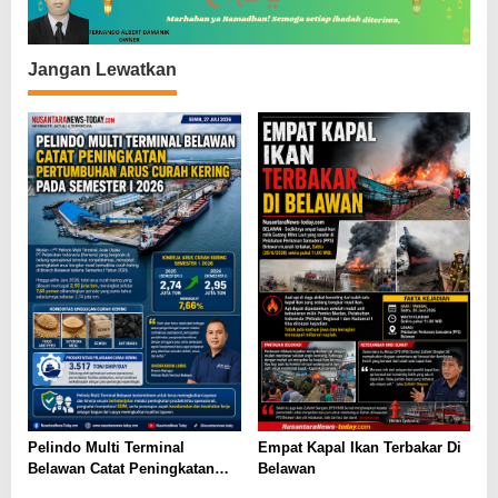
s
Jangan Lewatkan
Pelindo Multi Terminal
Empat Kapal Ikan Terbakar Di
Belawan Catat Peningkatan
Belawan
Pertumbuhan Arus Curah