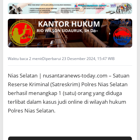
a
p
S
a
t
u
P
e
l
Waktu baca 2 menit
Diperbarui 23 Desember 2024, 15:47 WIB
a
k
u
Nias Selatan | nusantaranews-today.com – Satuan
J
u
Reserse Kriminal (Satreskrim) Polres Nias Selatan
d
berhasil menangkap 1 (satu) orang yang diduga
i
O
terlibat dalam kasus judi online di wilayah hukum
n
Polres Nias Selatan.
l
i
n
e