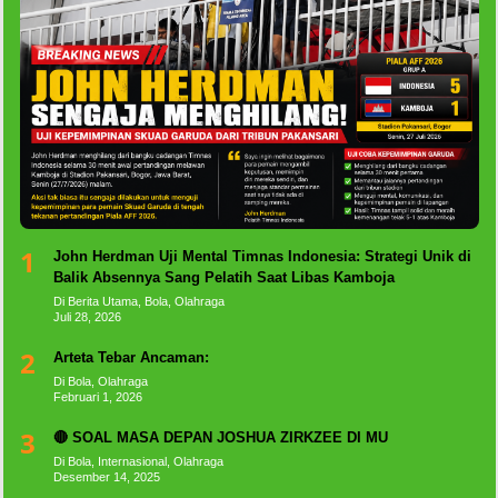
1
John Herdman Uji Mental Timnas Indonesia: Strategi Unik di
Balik Absennya Sang Pelatih Saat Libas Kamboja
Di Berita Utama, Bola, Olahraga
Juli 28, 2026
2
Arteta Tebar Ancaman:
Di Bola, Olahraga
Februari 1, 2026
3
🔴 SOAL MASA DEPAN JOSHUA ZIRKZEE DI MU
Di Bola, Internasional, Olahraga
Desember 14, 2025