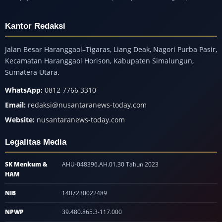
Kantor Redaksi
Jalan Besar Haranggaol–Tigaras, Liang Deak, Nagori Purba Pasir,
Kecamatan Haranggaol Horison, Kabupaten Simalungun,
Sumatera Utara.
WhatsApp:
0812 7766 3310
Email:
redaksi@nusantaranews-today.com
Website:
nusantaranews-today.com
Legalitas Media
SK Menkum &
AHU-048396.AH.01.30 Tahun 2023
HAM
NIB
1407230022489
NPWP
39.480.865.3-117.000