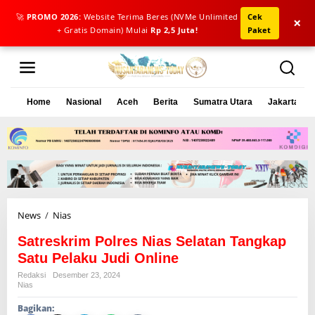
🚀
PROMO 2026:
Website Terima Beres (NVMe Unlimited
Cek
×
+ Gratis Domain) Mulai
Rp 2,5 Juta!
Paket
L
e
w
a
Home
Nasional
Aceh
Berita
Sumatra Utara
Jakarta
t
i
k
e
k
o
n
t
e
News
/
Nias
S
n
a
Satreskrim Polres Nias Selatan Tangkap
t
r
Satu Pelaku Judi Online
e
Redaksi
Desember 23, 2024
s
Nias
k
Bagikan:
r