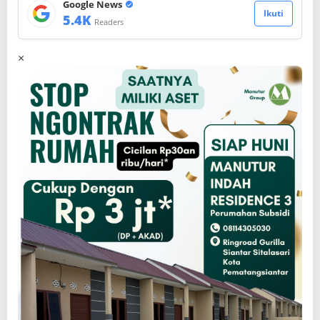
Google News
Ikuti
5.4K
Readers
×