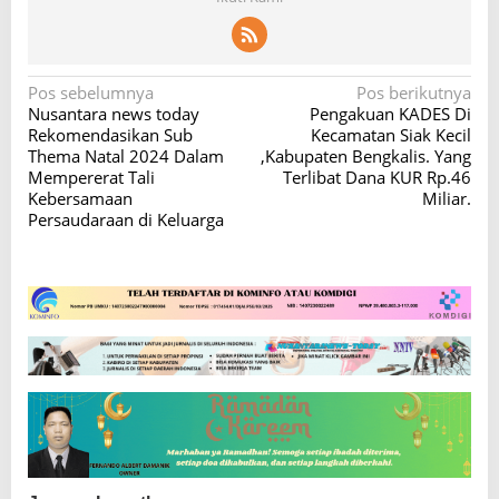
N
Pos sebelumnya
Pos berikutnya
Nusantara news today
Pengakuan KADES Di
a
Rekomendasikan Sub
Kecamatan Siak Kecil
v
Thema Natal 2024 Dalam
,Kabupaten Bengkalis. Yang
Mempererat Tali
Terlibat Dana KUR Rp.46
i
Kebersamaan
Miliar.
g
Persaudaraan di Keluarga
a
s
i
p
o
s