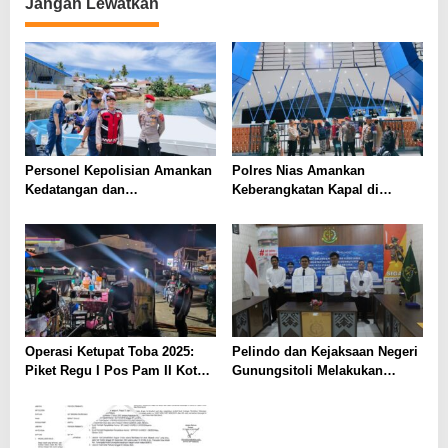
Jangan Lewatkan
Personel Kepolisian Amankan
Polres Nias Amankan
Kedatangan dan
Keberangkatan Kapal di
Keberangkatan Kapal di
Pelabuhan Angin
Pelabuhan Angin
Gunungsitoli untuk
Gunungsitoli dalam Operasi
Kelancaran Mudik Lebaran
Ketupat Toba 2025
2025
Operasi Ketupat Toba 2025:
Pelindo dan Kejaksaan Negeri
Piket Regu I Pos Pam II Kota
Gunungsitoli Melakukan
Gunungsitoli Lakukan Patroli
Kerjasama Penanganan
Malam, Ciptakan Situasi Aman
Masalah Hukum Bidang
dan Kondusif
Perdata dan Tata Usaha
Negara