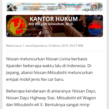
n
L
i
v
i
n
a
V
e
Waktu baca 1 menit
Diperbarui 16 Maret 2019, 09:37 WIB
r
s
i
Nissan meluncurkan Nissan Livina berbasis
M
u
Xpander beberapa waktu lalu di Indonesia. Di
n
Jepang, aliansi Nissan-Mitsubishi meluncurkan
g
i
empat mobil jenis Kei car baru.
l
Beberapa kendaraan di antaranya: Nissan Dayz,
Nissan Dayz Highway Star, Mitsubishi eK Wagon
dan Mitsubishi eK X. Bentuknya sangat mirip