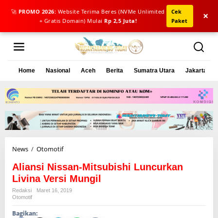
🚀
PROMO 2026:
Website Terima Beres (NVMe Unlimited
Cek
×
+ Gratis Domain) Mulai
Rp 2,5 Juta!
Paket
L
e
w
a
Home
Nasional
Aceh
Berita
Sumatra Utara
Jakarta
t
i
k
e
k
o
n
t
e
News
/
Otomotif
A
n
l
Aliansi Nissan-Mitsubishi Luncurkan
i
a
Livina Versi Mungil
n
Redaksi
Maret 16, 2019
s
Otomotif
i
Bagikan:
N