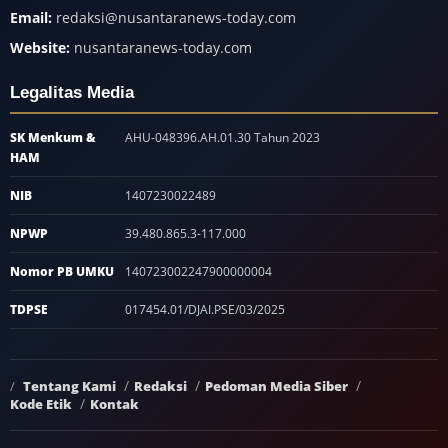
Email:
redaksi@nusantaranews-today.com
Website:
nusantaranews-today.com
Legalitas Media
SK Menkum &
AHU-048396.AH.01.30 Tahun 2023
HAM
NIB
1407230022489
NPWP
39.480.865.3-117.000
Nomor PB UMKU
140723002247900000004
TDPSE
017454.01/DJAI.PSE/03/2025
Tentang Kami
Redaksi
Pedoman Media Siber
Kode Etik
Kontak