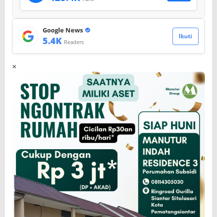
Google News
Ikuti
5.4K
Readers
×