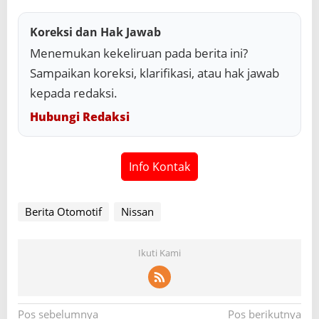
Koreksi dan Hak Jawab
Menemukan kekeliruan pada berita ini?
Sampaikan koreksi, klarifikasi, atau hak jawab
kepada redaksi.
Hubungi Redaksi
Info Kontak
Berita Otomotif
Nissan
Ikuti Kami
N
Pos sebelumnya
Pos berikutnya