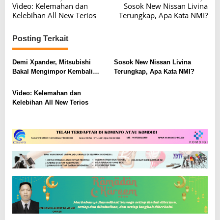
Video: Kelemahan dan
Sosok New Nissan Livina
a
Kelebihan All New Terios
Terungkap, Apa Kata NMI?
v
i
Posting Terkait
g
Demi Xpander, Mitsubishi
Sosok New Nissan Livina
a
Bakal Mengimpor Kembali
Terungkap, Apa Kata NMI?
s
Pajero Sport
i
Video: Kelemahan dan
Kelebihan All New Terios
p
o
s