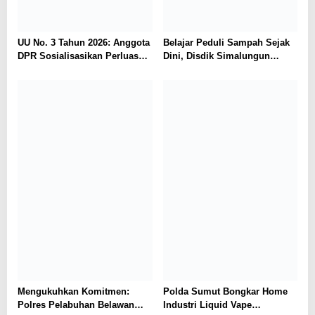
UU No. 3 Tahun 2026: Anggota
Belajar Peduli Sampah Sejak
DPR Sosialisasikan Perluasan
Dini, Disdik Simalungun
Perlindungan Saksi dan
Perkuat Pendidikan Karakter
Korban di Medan
Berwawasan Lingkungan
Mengukuhkan Komitmen:
Polda Sumut Bongkar Home
Polres Pelabuhan Belawan
Industri Liquid Vape