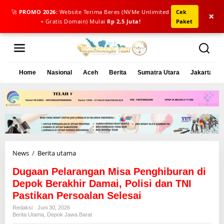
🚀
PROMO 2026:
Website Terima Beres (NVMe Unlimited
Cek
×
+ Gratis Domain) Mulai
Rp 2,5 Juta!
Paket
L
e
w
a
Home
Nasional
Aceh
Berita
Sumatra Utara
Jakarta
t
i
k
e
k
o
n
t
e
News
/
Berita utama
D
n
u
Dugaan Pelarangan Misa Penghiburan di
g
a
Depok Berakhir Damai, Polisi dan TNI
a
Pastikan Persoalan Selesai
n
Redaksi
Juni 30, 2026
P
Berita Utama
,
Depok Jawa Barat
e