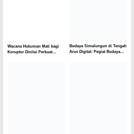
Wacana Hukuman Mati bagi
Budaya Simalungun di Tengah
Koruptor Dinilai Perkuat
Arus Digital: Pegiat Budaya
Komitmen Pemberantasan
dan AGENSI Ajak Generasi
Korupsi
Muda Menjaga Identitas
Leluhur