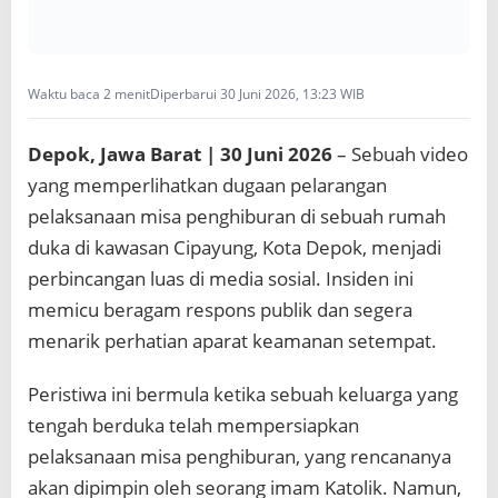
i
s
i
d
a
Waktu baca 2 menit
Diperbarui 30 Juni 2026, 13:23 WIB
n
T
Depok, Jawa Barat | 30 Juni 2026
– Sebuah video
N
I
yang memperlihatkan dugaan pelarangan
P
pelaksanaan misa penghiburan di sebuah rumah
a
s
duka di kawasan Cipayung, Kota Depok, menjadi
t
perbincangan luas di media sosial. Insiden ini
i
k
memicu beragam respons publik dan segera
a
menarik perhatian aparat keamanan setempat.
n
P
e
Peristiwa ini bermula ketika sebuah keluarga yang
r
tengah berduka telah mempersiapkan
s
o
pelaksanaan misa penghiburan, yang rencananya
a
akan dipimpin oleh seorang imam Katolik. Namun,
l