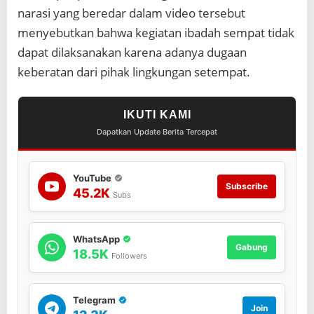
a
narasi yang beredar dalam video tersebut
n
menyebutkan bahwa kegiatan ibadah sempat tidak
S
e
dapat dilaksanakan karena adanya dugaan
l
keberatan dari pihak lingkungan setempat.
e
s
a
IKUTI KAMI
i
Dapatkan Update Berita Tercepat
YouTube
Subscribe
45.2K
Subs
WhatsApp
Gabung
18.5K
Followers
Telegram
Join