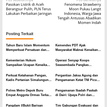
N
Pasokan Listrik di Aceh
Fenomena Strawberry
a
Berangsur Pulih, PLN Terus
Moon Pukau Langit
v
Lakukan Perbaikan Jaringan
Indonesia, Warga Jawa
Tengah Antusias Abadikan
i
Momen Indah
g
a
Posting Terkait
s
Tahun Baru Islam Momentum
Kemendes PDT Ajak
i
Memperkuat Persatuan dan
Masyarakat Maknai Kenaikan
p
Membangun Karakter
Yesus Kristus dengan
Masyarakat
Semangat Membangun Desa
o
Kementerian Hukum
Operasi Senyap Koops
Sampaikan Ucapan Kenaikan
Swasembada Pangkas
s
Yesus Kristus, Tekankan Nilai
Pimpinan OPM di Kiwirok,
Kasih dan Integritas
Lamek Taplo Tewas Bersama
Perkuat Ketahanan Pangan,
Pergantian Jaksa Agung dan
Pelayanan
Tiga Anggotanya
Kadis Pertanian Simalungun
Pengamanan Ketat TNI Picu
Hadiri Panen Jagung Serentak
Tanda Tanya Besar di
di Gunung Malela
Indonesia
Polres Metro Depok Buru
Pengamanan Ibadah Paskah
Empat Anggota Ormas Terkait
di Dairi: Upaya Polri dan
Penganiayaan dan
Tantangan Jaminan Keamanan
Pembakaran Mobil Polisi
Berkelanjutan
Pangdam I/Bukit Barisan
Tim Gabungan Evakuasi dan