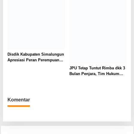
Disdik Kabupaten Simalungun
Apresiasi Peran Perempuan
dalam Pendidikan di Hari
JPU Tetap Tuntut Rimba dkk 3
Dharma Wanita Nasional 2026
Bulan Penjara, Tim Hukum
Minta Majelis Hakim Vonis
Bebas
Komentar