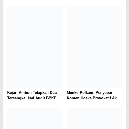
Ungkap 31 Kasus Narkotika,
Beretomidate, Bahan Baku
Amankan 37 Tersangka
Diduga dari Kamboja
Kejari Ambon Tetapkan Dua
Menko Polkam: Penyebar
Tersangka Usai Audit BPKP
Konten Hoaks Provokatif Akan
Ungkap Kerugian Negara
Ditindak Tegas
Rp18,97 Miliar di PT Dok
Waiame