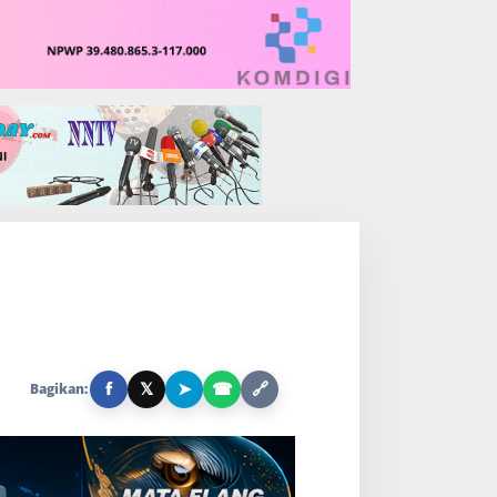
f
𝕏
➤
☎
🔗
Bagikan: