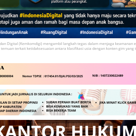
an Digital (Kemkomdigi) mengambil langkah tegas dalam menjaga keamanan ekos
muan terkait ketidaksesuaian antara klasifikasi usia dengan konten gim yang ter