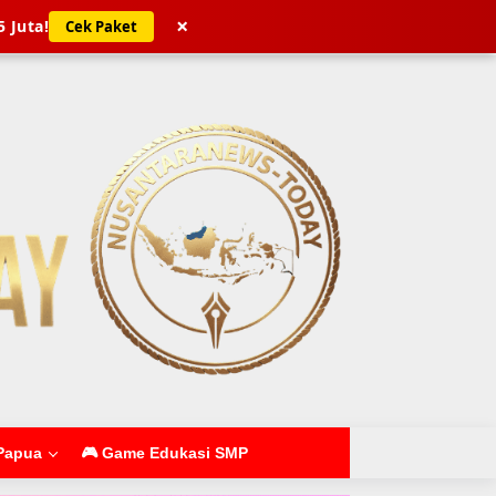
×
5 Juta!
Cek Paket
Papua
🎮 Game Edukasi SMP