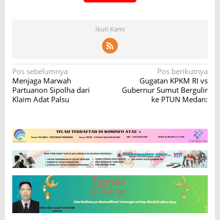
Ikuti Kami
N
Pos sebelumnya
Pos berikutnya
Menjaga Marwah
Gugatan KPKM RI vs
a
Partuanon Sipolha dari
Gubernur Sumut Bergulir
v
Klaim Adat Palsu
ke PTUN Medan:
i
g
a
s
i
p
o
s