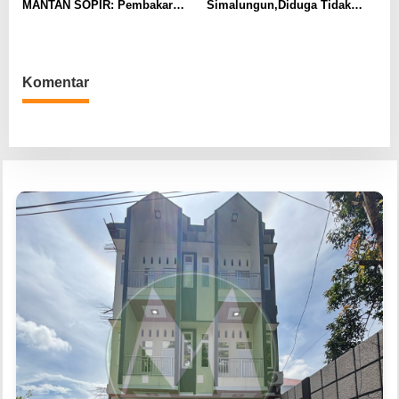
MANTAN SOPIR: Pembakar
Simalungun,Diduga Tidak
Rumah Hakim PN Medan
Indahkan Undang -Undang
Ditangkap, Motif ‘Sakit Hati’
Kepolisian Nomor 2 Tahun
Jegal Isu Liar Boby Nasution
2002 Secara Tupoksi
Komentar