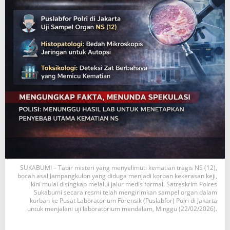
SUKABUMI – Tabir misteri yang menyelimuti kematian tragis NS (12),
bocah asal Jampangkulon yang diduga menjadi korban kekerasan keji,
kini mulai disingkap melalui jalur medis formal. Satreskrim Polres
Sukabumi secara resmi telah mengirimkan sampel organ dalam
korban ke Pusat Laboratorium Forensik (Puslabfor) Polri di Jakarta
untuk menjalani uji laboratorium mendalam, Minggu (22/02/2026).