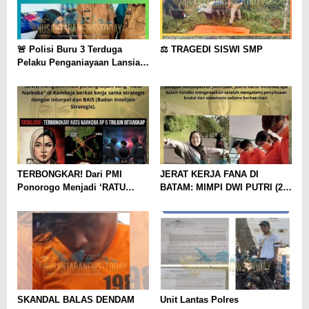
🚨 Polisi Buru 3 Terduga
⚖️ TRAGEDI SISWI SMP
Pelaku Penganiayaan Lansia
di Pasaman, Korban Kritis
Usai Hadang Tambang
TERBONGKAR! Dari PMI
JERAT KERJA FANA DI
Ponorogo Menjadi ‘RATU
BATAM: MIMPI DWI PUTRI (25)
NARKOBA’ Rp 5 Triliun, Dewi
BERAKHIR PILU, DISEKAP
Astutik Ditangkap di Kamboja
DAN DISIKSA BERHARI-HARI
DI ‘MESS’ MAUT
SKANDAL BALAS DENDAM
Unit Lantas Polres