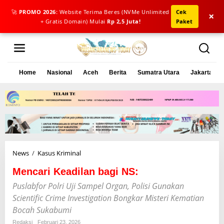
🚀
PROMO 2026:
Website Terima Beres (NVMe Unlimited
Cek
×
+ Gratis Domain) Mulai
Rp 2,5 Juta!
Paket
L
e
w
a
Home
Nasional
Aceh
Berita
Sumatra Utara
Jakarta
t
i
k
e
k
o
n
t
e
News
/
Kasus Kriminal
M
n
e
Mencari Keadilan bagi NS:
n
c
Puslabfor Polri Uji Sampel Organ, Polisi Gunakan
a
Scientific Crime Investigation Bongkar Misteri Kematian
r
Bocah Sukabumi
i
K
Redaksi
Februari 23, 2026