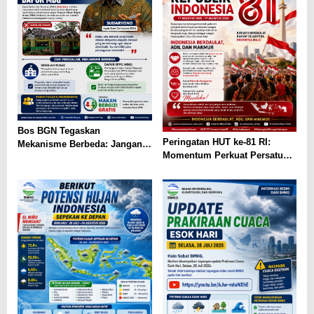
Bos BGN Tegaskan
Peringatan HUT ke-81 RI:
Mekanisme Berbeda: Jangan
Momentum Perkuat Persatuan
Bandingkan Sekolah Rusak
Menuju Indonesia Berdaulat,
dengan Dapur MBG
Adil, dan Makmur