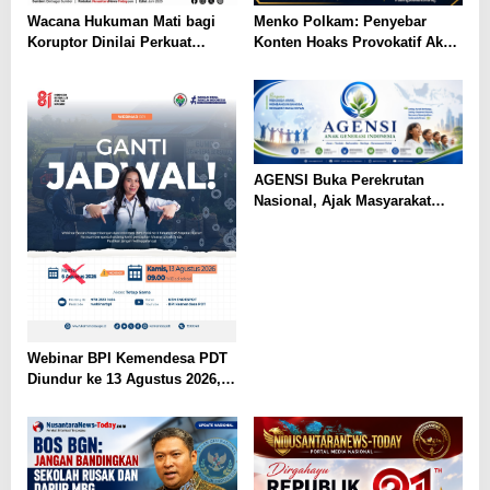
Wacana Hukuman Mati bagi
Menko Polkam: Penyebar
Koruptor Dinilai Perkuat
Konten Hoaks Provokatif Akan
Komitmen Pemberantasan
Ditindak Tegas
Korupsi
AGENSI Buka Perekrutan
Nasional, Ajak Masyarakat
Wujudkan Generasi Emas
Indonesia
Webinar BPI Kemendesa PDT
Diundur ke 13 Agustus 2026,
Perkuat Ketahanan Pangan
Desa