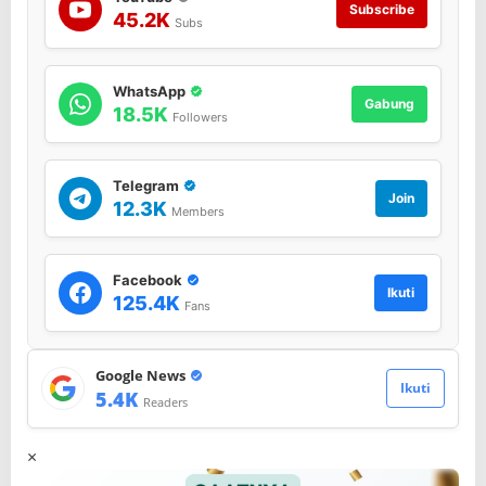
t
Subscribe
45.2K
Subs
o
WhatsApp
Gabung
18.5K
Followers
Telegram
Join
12.3K
Members
Facebook
Ikuti
125.4K
Fans
Google News
Ikuti
5.4K
Readers
×