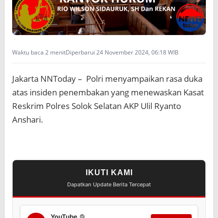
t
a
k
e
A
Waktu baca 2 menit
Diperbarui 24 November 2024, 06:18 WIB
l
m
a
Jakarta NNToday – Polri menyampaikan rasa duka
r
atas insiden penembakan yang menewaskan Kasat
h
u
Reskrim Polres Solok Selatan AKP Ulil Ryanto
m
Anshari.
A
k
p
U
l
i
IKUTI KAMI
l
R
Dapatkan Update Berita Tercepat
y
a
n
YouTube