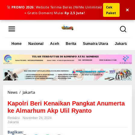
🚀
PROMO 2026:
Website Terima Beres (NVMe Unlimited
Cek
×
+ Gratis Domain) Mulai
Rp 2,5 Juta!
Paket
L
e
w
a
Home
Nasional
Aceh
Berita
Sumatra Utara
Jakarta
t
i
k
e
k
o
n
t
e
News
/
Jakarta
K
n
a
Kapolri Beri Kenaikan Pangkat Anumerta
p
o
ke Almarhum Akp Ulil Ryanto
l
Redaksi
November 24, 2024
r
Jakarta
i
Bagikan:
B