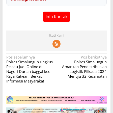
Info Kontak
Ikuti Kami
N
Pos sebelumnya
Pos berikutnya
Polres Simalungun ringkus
Polres Simalungun
a
Pelaku Judi Online di
Amankan Pendistribusian
v
Nagori Durian baggal kec
Logistik Pilkada 2024
Raya Kahean, Berkat
Menuju 32 Kecamatan
i
Informasi Masyarakat
g
a
s
i