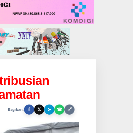
ribusian
camatan
f
𝕏
➤
☎
🔗
Bagikan: