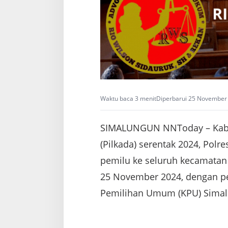
3
2
K
e
c
a
m
a
t
a
n
Waktu baca 3 menit
Diperbarui 25 November 
SIMALUNGUN NNToday – Kabup
(Pilkada) serentak 2024, Pol
pemilu ke seluruh kecamatan 
25 November 2024, dengan pe
Pemilihan Umum (KPU) Simalu