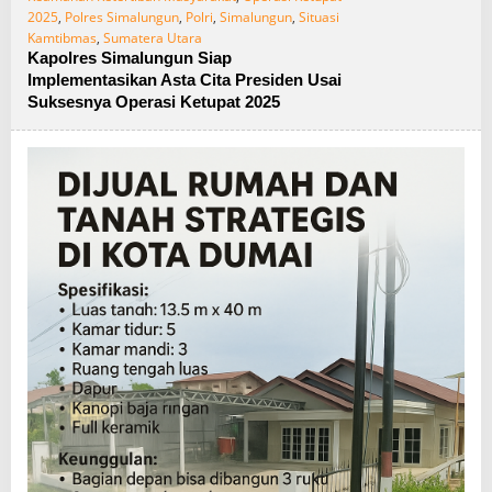
2025
,
Polres Simalungun
,
Polri
,
Simalungun
,
Situasi
Kamtibmas
,
Sumatera Utara
Kapolres Simalungun Siap
Implementasikan Asta Cita Presiden Usai
Suksesnya Operasi Ketupat 2025