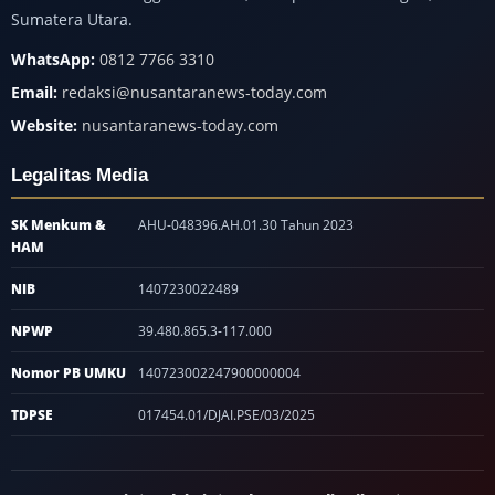
Sumatera Utara.
WhatsApp:
0812 7766 3310
Email:
redaksi@nusantaranews-today.com
Website:
nusantaranews-today.com
Legalitas Media
SK Menkum &
AHU-048396.AH.01.30 Tahun 2023
HAM
NIB
1407230022489
NPWP
39.480.865.3-117.000
Nomor PB UMKU
140723002247900000004
TDPSE
017454.01/DJAI.PSE/03/2025