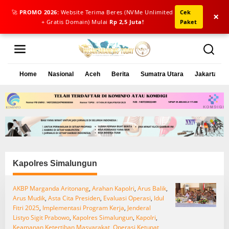
🚀
PROMO 2026:
Website Terima Beres (NVMe Unlimited
Cek
×
+ Gratis Domain) Mulai
Rp 2,5 Juta!
Paket
L
e
w
a
Home
Nasional
Aceh
Berita
Sumatra Utara
Jakarta
t
i
k
e
k
o
n
t
e
Kapolres Simalungun
n
AKBP Marganda Aritonang
,
Arahan Kapolri
,
Arus Balik
,
Arus Mudik
,
Asta Cita Presiden
,
Evaluasi Operasi
,
Idul
Fitri 2025
,
Implementasi Program Kerja
,
Jenderal
Listyo Sigit Prabowo
,
Kapolres Simalungun
,
Kapolri
,
Keamanan Ketertiban Masyarakat
,
Operasi Ketupat