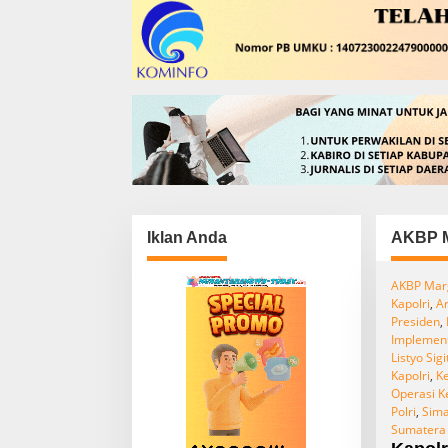
Iklan Anda
AKBP M
AKBP Mar
Kapolri
,
Ar
Presiden
,
Implement
Listyo Sig
Kapolri
,
K
Operasi K
Polri
,
Sima
Sumatera