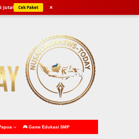
×
5 Juta!
Cek Paket
Papua
🎮 Game Edukasi SMP