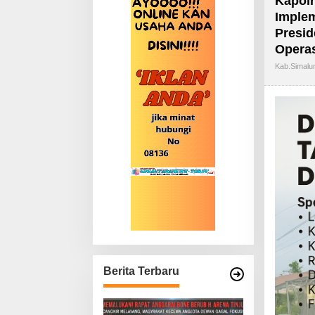
Kapolr
Implem
Presid
Operas
Kab.simalu
Berita Terbaru