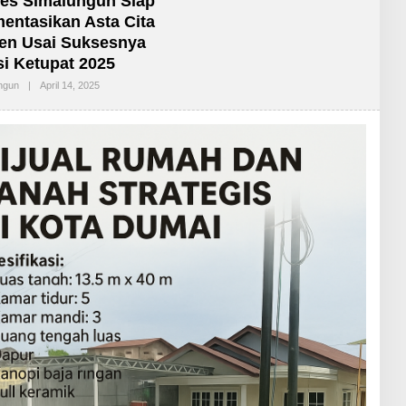
es Simalungun Siap
entasikan Asta Cita
en Usai Suksesnya
i Ketupat 2025
ngun
|
April 14, 2025
O
L
E
H
R
E
D
A
K
S
I