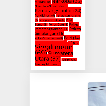
Narkoba
(25)
Medan
(10)
NusantaraNewsToday
(8)
Pematangsiantar
(24)
Pendidikan
(9)
Pendidikan Karakter
Polda
(7)
Penegakan hukum
(7)
Polres
Sumut
(8)
Polres Dairi
(8)
Polres
Pematangsiantar
(11)
Simalungun
(16)
Polri
(14)
PolresSimalungun
(8)
Prabowo Subianto
(10)
Sabu
(9)
Simalungun
(69)
Sumatera
Utara
(37)
Tag Berita
(7)
Tanjung Morawa
(8)