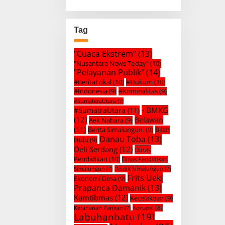
Tag
"Cuaca Ekstrem"
(13)
"Nusantara News Today"
(10)
"Pelayanan Publik"
(14)
#BeritaLokal
(10)
#Hukum
(10)
#Indonesia
(9)
#Kriminalitas
(9)
#SumateraUtara
(7)
- BMKG
#SumatraUtara
(11)
(12)
Belawan
Aek Nabara
(9)
(11)
Berita Simalungun.
(9)
Bilah
Danau Toba
(13)
Hulu
(9)
Deli Serdang
(12)
Dinas
Pendidikan
(10)
Dinas Pendidikan
Simalungun
(7)
Disdik Simalungun
(7)
Frits Ueki
Ekonomi Desa
(9)
Prapanca Damanik
(13)
Kamtibmas
(12)
Kecelakaan
(9)
Korupsi
(8)
Ketahanan Pangan
(7)
Labuhanbatu
(19)