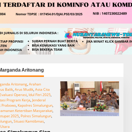
arganda Aritonang
ganda Aritonang
,
Arahan
us Balik
,
Arus Mudik
,
Asta Cita
Evaluasi Operasi
,
Idul Fitri 2025
,
asi Program Kerja
,
Jenderal
it Prabowo
,
Kapolres Simalungun
,
eamanan Ketertiban Masyarakat
,
etupat 2025
,
Polres Simalungun
,
lungun
,
Situasi Kamtibmas
,
 Utara