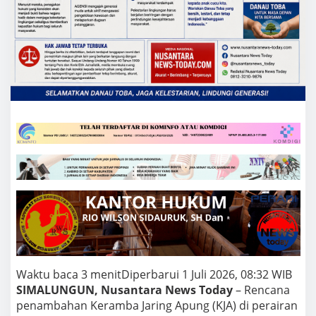
a
n
K
J
A
d
i
H
a
r
a
n
g
g
a
o
l
:
D
e
s
a
Waktu baca 3 menit
Diperbarui 1 Juli 2026, 08:32 WIB
k
SIMALUNGUN, Nusantara News Today
– Rencana
P
penambahan Keramba Jaring Apung (KJA) di perairan
e