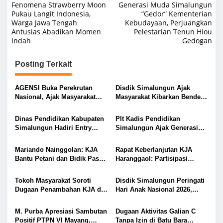
Fenomena Strawberry Moon
Generasi Muda Simalungun
a
Pukau Langit Indonesia,
“Gedor” Kementerian
Warga Jawa Tengah
Kebudayaan, Perjuangkan
v
Antusias Abadikan Momen
Pelestarian Tenun Hiou
i
Indah
Gedogan
g
Posting Terkait
a
s
AGENSI Buka Perekrutan
Disdik Simalungun Ajak
i
Nasional, Ajak Masyarakat
Masyarakat Kibarkan Bendera
Wujudkan Generasi Emas
Merah Putih Sepanjang
p
Indonesia
Agustus 2026
Dinas Pendidikan Kabupaten
Plt Kadis Pendidikan
o
Simalungun Hadiri Entry
Simalungun Ajak Generasi
s
Meeting di Kejaksaan Negeri
Muda Teladani Semangat
Simalungun, Perkuat Sinergi
Pengabdian TNI AU di Hari
Mariando Nainggolan: KJA
Rapat Keberlanjutan KJA
dan Tata Kelola Pemerintahan
Bakti ke-79
Bantu Petani dan Bidik Pasar
Haranggaol: Partisipasi
Ekspor Tilapia Haranggaol,
Minim, Kesepakatan Strategis
AMPH dan Dearma Tegaskan
Terwujud
Tokoh Masyarakat Soroti
Disdik Simalungun Peringati
Penataan Harus Mengacu
Dugaan Penambahan KJA di
Hari Anak Nasional 2026,
Data 2023
Haranggaol Horisan, Desak
Tegaskan Komitmen
Evaluasi Berbasis Data 2023
Mewujudkan Generasi Cerdas
M. Purba Apresiasi Sambutan
Dugaan Aktivitas Galian C
dan Berkarakter
Positif PTPN VI Mayang,
Tanpa Izin di Batu Bara