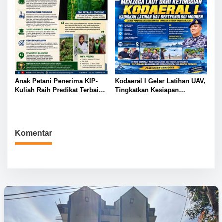
Anak Petani Penerima KIP-
Kodaeral I Gelar Latihan UAV,
Kuliah Raih Predikat Terbaik
Tingkatkan Kesiapan
Pada Gelaran Wisuda Sarjana
Pengamanan Maritim di Era
Universitas Pattimura
Modern
Komentar