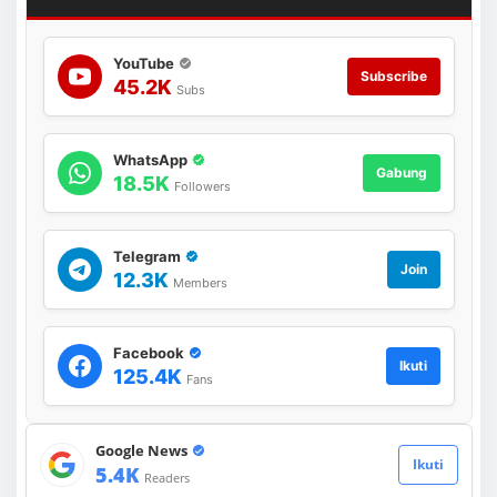
D
a
n
YouTube
a
Subscribe
u
45.2K
Subs
T
o
b
WhatsApp
a
Gabung
18.5K
Followers
Telegram
Join
12.3K
Members
Facebook
Ikuti
125.4K
Fans
Google News
Ikuti
5.4K
Readers