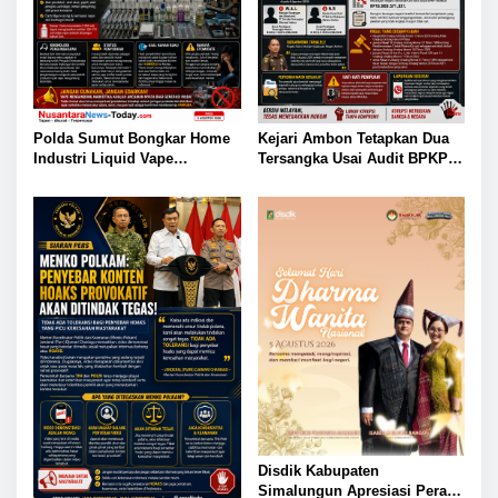
Polda Sumut Bongkar Home
Kejari Ambon Tetapkan Dua
Industri Liquid Vape
Tersangka Usai Audit BPKP
Beretomidate, Bahan Baku
Ungkap Kerugian Negara
Diduga dari Kamboja
Rp18,97 Miliar di PT Dok
Waiame
Disdik Kabupaten
Simalungun Apresiasi Peran