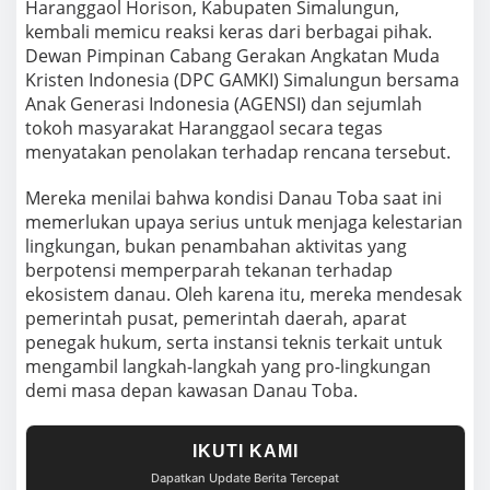
n
Haranggaol Horison, Kabupaten Simalungun,
e
kembali memicu reaksi keras dari berbagai pihak.
g
Dewan Pimpinan Cabang Gerakan Angkatan Muda
a
Kristen Indonesia (DPC GAMKI) Simalungun bersama
k
a
Anak Generasi Indonesia (AGENSI) dan sejumlah
n
tokoh masyarakat Haranggaol secara tegas
H
menyatakan penolakan terhadap rencana tersebut.
u
k
Mereka menilai bahwa kondisi Danau Toba saat ini
u
m
memerlukan upaya serius untuk menjaga kelestarian
d
lingkungan, bukan penambahan aktivitas yang
a
berpotensi memperparah tekanan terhadap
n
ekosistem danau. Oleh karena itu, mereka mendesak
S
pemerintah pusat, pemerintah daerah, aparat
e
l
penegak hukum, serta instansi teknis terkait untuk
a
mengambil langkah-langkah yang pro-lingkungan
m
demi masa depan kawasan Danau Toba.
a
t
k
IKUTI KAMI
a
n
Dapatkan Update Berita Tercepat