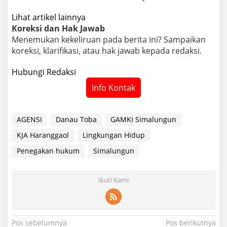
Lihat artikel lainnya
Koreksi dan Hak Jawab
Menemukan kekeliruan pada berita ini? Sampaikan
koreksi, klarifikasi, atau hak jawab kepada redaksi.
Hubungi Redaksi
Info Kontak
AGENSI
Danau Toba
GAMKI Simalungun
KJA Haranggaol
Lingkungan Hidup
Penegakan hukum
Simalungun
Ikuti Kami
N
Pos sebelumnya
Pos berikutnya