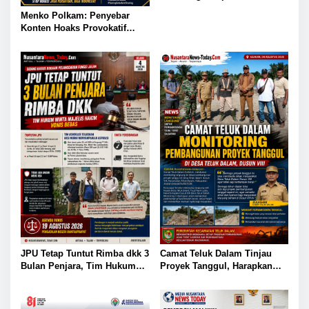
Perempuan dalam
Menko Polkam: Penyebar
Pendidikan di Hari Dharma
Konten Hoaks Provokatif
Wanita Nasional 2026
Akan Ditindak Tegas
JPU Tetap Tuntut Rimba dkk 3
Camat Teluk Dalam Tinjau
Bulan Penjara, Tim Hukum
Proyek Tanggul, Harapkan
Minta Majelis Hakim Vonis
Solusi Banjir Lahan Pertanian
Bebas