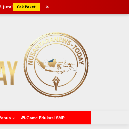
×
5 Juta!
Cek Paket
Papua
🎮 Game Edukasi SMP