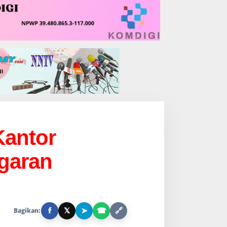
Kantor
garan
f
𝕏
➤
☎
🔗
Bagikan: