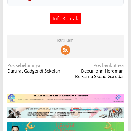
Info Kontak
Ikuti Kami
N
Pos sebelumnya
Pos berikutnya
Darurat Gadget di Sekolah:
Debut John Herdman
a
Bersama Skuad Garuda:
v
i
g
a
s
i