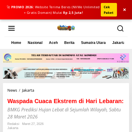
🚀
PROMO 2026:
Website Terima Beres (NVMe Unlimited
Cek
×
+ Gratis Domain) Mulai
Rp 2,5 Juta!
Paket
L
e
w
a
Home
Nasional
Aceh
Berita
Sumatra Utara
Jakarta
t
i
k
e
k
o
n
t
e
News
/
Jakarta
W
n
a
Waspada Cuaca Ekstrem di Hari Lebaran:
s
p
BMKG Prediksi Hujan Lebat di Sejumlah Wilayah, Sabtu
a
28 Maret 2026
d
a
Redaksi
Maret 27, 2026
Jakarta
C