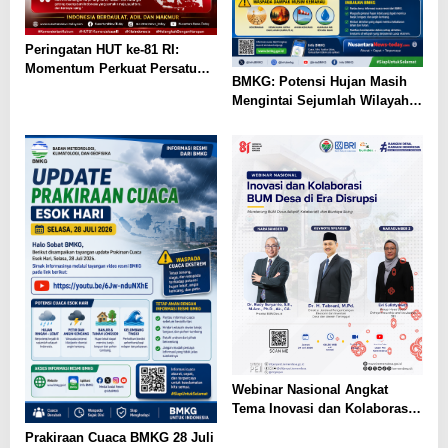
Peringatan HUT ke-81 RI:
Momentum Perkuat Persatuan
BMKG: Potensi Hujan Masih
Menuju Indonesia Berdaulat,
Mengintai Sejumlah Wilayah
Adil, dan Makmur
Indonesia pada 28 Juli–4
Agustus 2026
Webinar Nasional Angkat
Tema Inovasi dan Kolaborasi
BUM Desa di Era Disrupsi
Prakiraan Cuaca BMKG 28 Juli