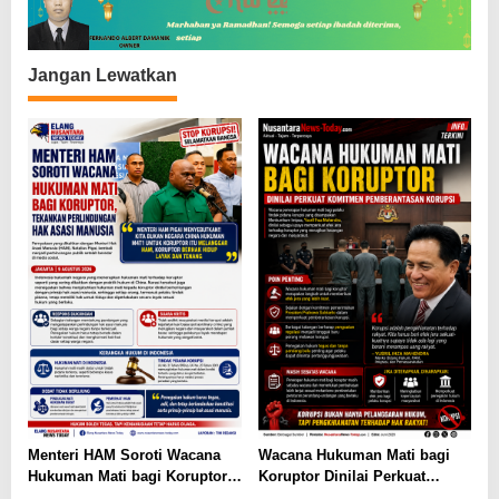
p
o
s
Jangan Lewatkan
Menteri HAM Soroti Wacana
Wacana Hukuman Mati bagi
Hukuman Mati bagi Koruptor,
Koruptor Dinilai Perkuat
Tekankan Perlindungan Hak
Komitmen Pemberantasan