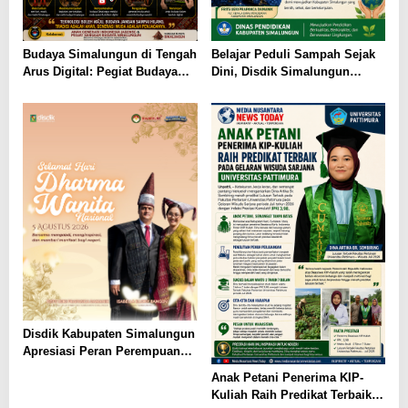
Budaya Simalungun di Tengah
Belajar Peduli Sampah Sejak
Arus Digital: Pegiat Budaya
Dini, Disdik Simalungun
dan AGENSI Ajak Generasi
Perkuat Pendidikan Karakter
Muda Menjaga Identitas
Berwawasan Lingkungan
Leluhur
Disdik Kabupaten Simalungun
Apresiasi Peran Perempuan
dalam Pendidikan di Hari
Anak Petani Penerima KIP-
Dharma Wanita Nasional 2026
Kuliah Raih Predikat Terbaik