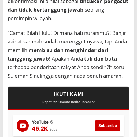
dikonfirmasi ini dinilai sebagai
tindakan pengecut
N
J
dan tidak bertanggung jawab
seorang
I
pemimpin wilayah.
R
B
E
“Camat Bilah Hulu! Di mana hati nuranimu?! Banjir
R
akibat sampah sudah merenggut nyawa, tapi Anda
D
A
memilih
membisu dan menghindar dari
R
tanggung jawab!
Apakah Anda
tuli dan buta
A
H
terhadap penderitaan rakyat Anda sendiri?!” seru
!
Suleman Sinulingga dengan nada penuh amarah.
-
G
E
IKUTI KAMI
R
A
Dapatkan Update Berita Tercepat
M
K
A
YouTube
B
Subscribe
45.2K
I
Subs
R