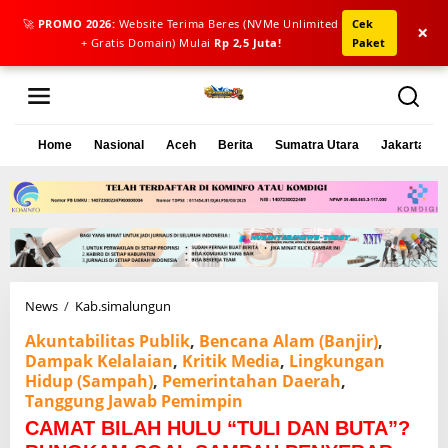
🚀
PROMO 2026:
Website Terima Beres (NVMe Unlimited
Cek
×
+ Gratis Domain) Mulai
Rp 2,5 Juta!
Paket
L
e
w
a
Home
Nasional
Aceh
Berita
Sumatra Utara
Jakarta
t
i
k
e
k
o
n
t
e
News
/
Kab.simalungun
C
n
A
Akuntabilitas Publik
,
Bencana Alam (Banjir)
,
M
Dampak Kelalaian
,
Kritik Media
,
Lingkungan
A
Hidup (Sampah)
,
Pemerintahan Daerah
,
T
Tanggung Jawab Pemimpin
B
I
CAMAT BILAH HULU “TULI DAN BUTA”?
L