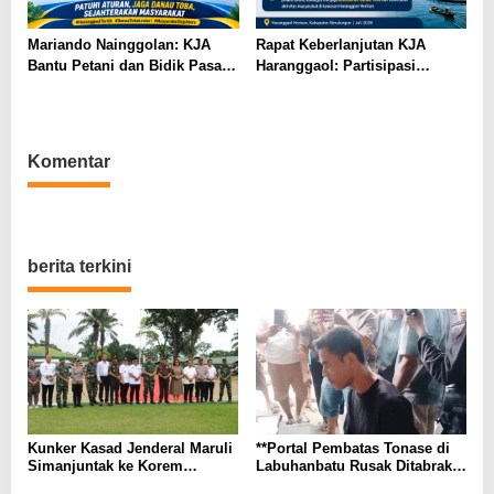
Mariando Nainggolan: KJA
Rapat Keberlanjutan KJA
Bantu Petani dan Bidik Pasar
Haranggaol: Partisipasi
Ekspor Tilapia Haranggaol,
Minim, Kesepakatan Strategis
AMPH dan Dearma Tegaskan
Terwujud
Penataan Harus Mengacu Data
2023
Komentar
berita terkini
Kunker Kasad Jenderal Maruli
**Portal Pembatas Tonase di
Simanjuntak ke Korem
Labuhanbatu Rusak Ditabrak
022/Pantai Timur Disambut
Truk CPO, Warga Soroti