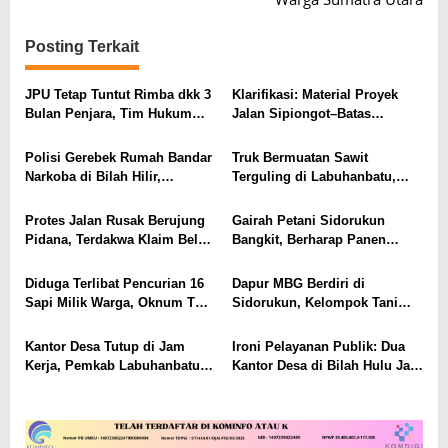
g
a
Posting Terkait
s
JPU Tetap Tuntut Rimba dkk 3
Klarifikasi: Material Proyek
i
Bulan Penjara, Tim Hukum
Jalan Sipiongot–Batas
p
Minta Majelis Hakim Vonis
Labuhanbatu Dipastikan Legal
Bebas
dan Berizin
o
Polisi Gerebek Rumah Bandar
Truk Bermuatan Sawit
Narkoba di Bilah Hilir,
Terguling di Labuhanbatu,
s
Amankan 30 Gram Sabu dan
Sejumlah Pelajar SMP
Timbangan Elektrik
Tertimpa TBS
Protes Jalan Rusak Berujung
Gairah Petani Sidorukun
Pidana, Terdakwa Klaim Bela
Bangkit, Berharap Panen
Perda Labuhanbatu
Terserap Dapur SPPG
Program Makan Bergizi Gratis
Diduga Terlibat Pencurian 16
Dapur MBG Berdiri di
Sapi Milik Warga, Oknum TNI
Sidorukun, Kelompok Tani
di Labuhanbatu Diselidiki
dan UMKM Lokal Bergairah
Subdenpom
Pasok Bahan Pangan
Kantor Desa Tutup di Jam
Ironi Pelayanan Publik: Dua
Kerja, Pemkab Labuhanbatu
Kantor Desa di Bilah Hulu Jadi
Bereaksi Keras dan Akan
‘Kantor Hantu’ di Jam Kerja,
Panggil Kades
Kepala Desa Bungkam