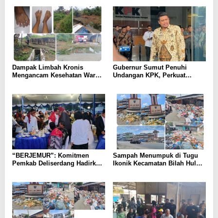
Hangat di Simalungun
Konsistensi Penegakan
Aturan**
Dampak Limbah Kronis
Gubernur Sumut Penuhi
Mengancam Kesehatan Warga,
Undangan KPK, Perkuat
Pemkab Labuhan Batu dan
Sinergi Pencegahan Korupsi
DPRD Dapil V Diduga Abai,
Tinjau Ulang Komitmen
Layanan Publik di Aek Nabara!
“BERJEMUR”: Komitmen
Sampah Menumpuk di Tugu
Pemkab Deliserdang Hadirkan
Ikonik Kecamatan Bilah Hulu,
Pelayanan Publik yang Nyata
Labuhan Batu: Simbol
dan Berdaya Guna
Ketidakpedulian atau Alarm
Perubahan?