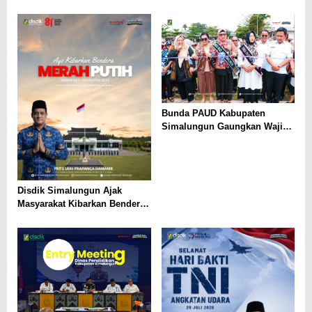
Pada Gelaran Wisuda Sarjana
Universitas Pattimura
Bunda PAUD Kabupaten
Simalungun Gaungkan Wajib
Belajar 13 Tahun, PAUD Jadi
Fondasi Generasi Indonesia
Emas
Disdik Simalungun Ajak
Masyarakat Kibarkan Bendera
Merah Putih Sepanjang
Agustus 2026