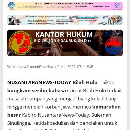
K
A
M
S
O
A
L
S
A
M
P
A
Waktu baca 2 menit
Diperbarui 6 Mei 2025, 07:11 WIB
H
P
NUSANTARANEWS-TODAY
Bilah Hulu
– Sikap
E
N
bungkam seribu bahasa
Camat Bilah Hulu terkait
Y
masalah sampah yang menjadi biang keladi banjir
E
B
hingga menelan korban jiwa, memicu
kemarahan
A
besar
Kabiro NusantaraNews-Today, Suleman
B
B
Sinulingga. Ketidakpedulian dan penolakan untuk
A