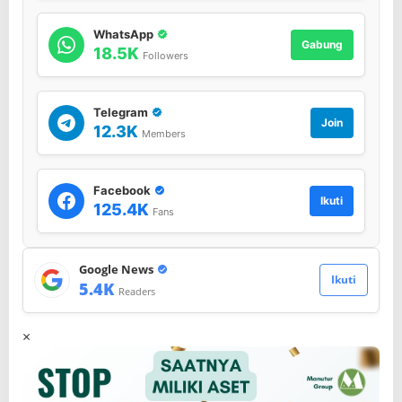
O
N
WhatsApp
Gabung
U
18.5K
Followers
S
A
N
Telegram
T
Join
12.3K
A
Members
R
A
N
Facebook
E
Ikuti
125.4K
Fans
W
S
-
T
Google News
Ikuti
O
5.4K
Readers
D
A
×
Y
!