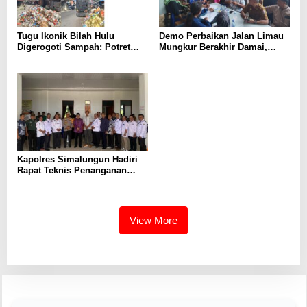
Tugu Ikonik Bilah Hulu
Demo Perbaikan Jalan Limau
Digerogoti Sampah: Potret
Mungkur Berakhir Damai,
Pembiaran dan Dugaan
Pemerintah Deli Serdang Janji
Pembiaran Korupsi
Perbaikan
Kapolres Simalungun Hadiri
Rapat Teknis Penanganan
Banjir di Pasar Bawah
Serbalawan
View More