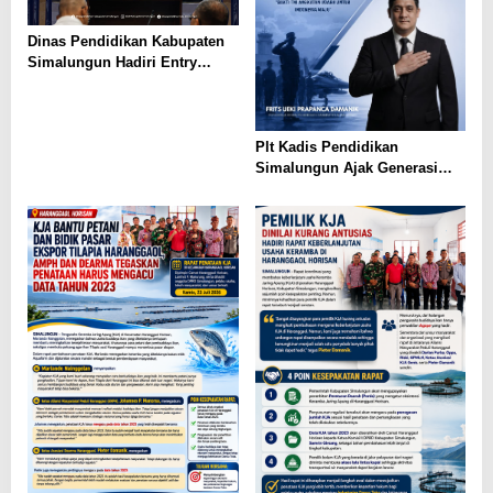
Dinas Pendidikan Kabupaten
Simalungun Hadiri Entry
Meeting di Kejaksaan Negeri
Simalungun, Perkuat Sinergi
dan Tata Kelola Pemerintahan
Plt Kadis Pendidikan
Simalungun Ajak Generasi
Muda Teladani Semangat
Pengabdian TNI AU di Hari
Bakti ke-79