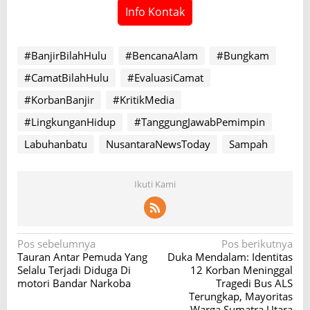
Info Kontak
#BanjirBilahHulu
#BencanaAlam
#Bungkam
#CamatBilahHulu
#EvaluasiCamat
#KorbanBanjir
#KritikMedia
#LingkunganHidup
#TanggungJawabPemimpin
Labuhanbatu
NusantaraNewsToday
Sampah
Ikuti Kami
N
Pos sebelumnya
Pos berikutnya
Tauran Antar Pemuda Yang
Duka Mendalam: Identitas
a
Selalu Terjadi Diduga Di
12 Korban Meninggal
v
motori Bandar Narkoba
Tragedi Bus ALS
Terungkap, Mayoritas
i
Warga Sumatra Utara