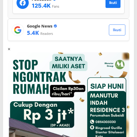
Ikuti
125.4K
Fans
Google News
Ikuti
5.4K
Readers
×