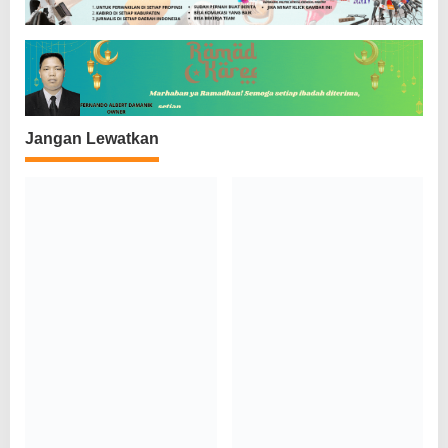
p
o
s
Jangan Lewatkan