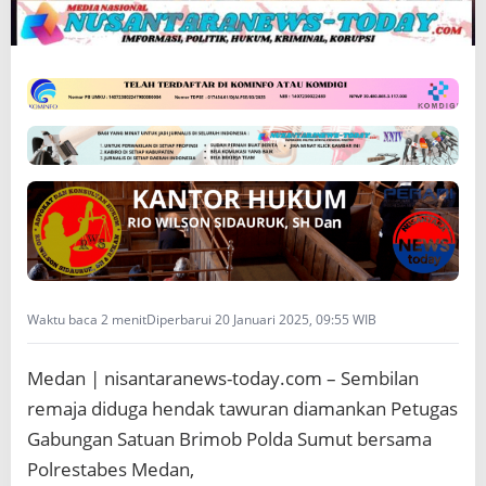
Y
A
N
D
I
D
U
G
A
A
K
A
N
T
A
Waktu baca 2 menit
Diperbarui 20 Januari 2025, 09:55 WIB
W
U
R
Medan | nisantaranews-today.com – Sembilan
A
remaja diduga hendak tawuran diamankan Petugas
N
Gabungan Satuan Brimob Polda Sumut bersama
Polrestabes Medan,