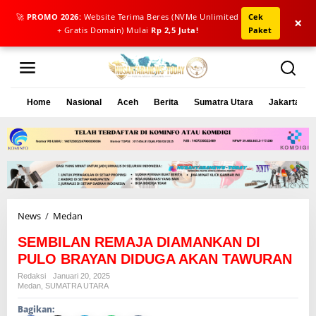
🚀
PROMO 2026:
Website Terima Beres (NVMe Unlimited
Cek
×
+ Gratis Domain) Mulai
Rp 2,5 Juta!
Paket
L
e
w
a
Home
Nasional
Aceh
Berita
Sumatra Utara
Jakarta
t
i
k
e
k
o
n
t
e
News
/
Medan
S
n
E
SEMBILAN REMAJA DIAMANKAN DI
M
B
PULO BRAYAN DIDUGA AKAN TAWURAN
I
Redaksi
Januari 20, 2025
L
Medan
,
SUMATRA UTARA
A
Bagikan:
N