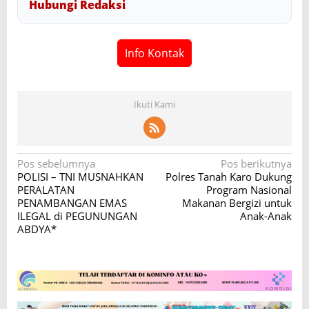
Hubungi Redaksi
Info Kontak
Ikuti Kami
N
Pos sebelumnya
Pos berikutnya
POLISI – TNI MUSNAHKAN
Polres Tanah Karo Dukung
a
PERALATAN
Program Nasional
v
PENAMBANGAN EMAS
Makanan Bergizi untuk
ILEGAL di PEGUNUNGAN
Anak-Anak
i
ABDYA*
g
a
s
i