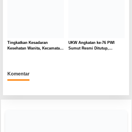
Tingkatkan Kesadaran
UKW Angkatan ke-76 PWI
Kesehatan Wanita, Kecamatan
Sumut Resmi Ditutup,
Medan Marelan Gelar
Muhammad Shahrir Ingatkan
Supervisi Lomba IVA Test
Profesionalitas Wartawan
2026
Komentar