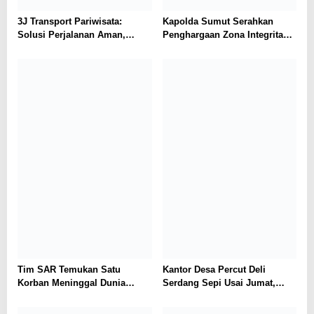
3J Transport Pariwisata:
Kapolda Sumut Serahkan
Solusi Perjalanan Aman,
Penghargaan Zona Integritas
Nyaman, dan Terpercaya di
dan Pelayanan Prima kepada
Sumatera Utara
Satuan Kerja Berprestasi
Tim SAR Temukan Satu
Kantor Desa Percut Deli
Korban Meninggal Dunia
Serdang Sepi Usai Jumat,
Pasca Ledakan Dahsyat di
Warga Kecewa Pelayanan
Kompleks Grand Polonia
Terhambat