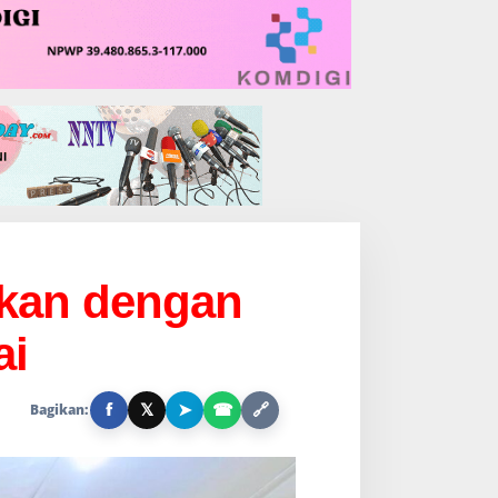
ikan dengan
ai
f
𝕏
➤
☎
🔗
Bagikan: