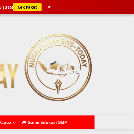
×
5 Juta!
Cek Paket
Papua
🎮 Game Edukasi SMP