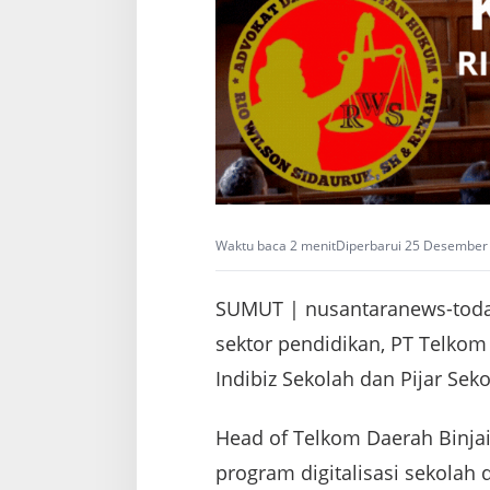
a
B
u
d
i
B
i
n
j
a
i
Waktu baca 2 menit
Diperbarui 25 Desember 
SUMUT | nusantaranews-today
sektor pendidikan, PT Telko
Indibiz Sekolah dan Pijar Seko
Head of Telkom Daerah Binjai
program digitalisasi sekolah