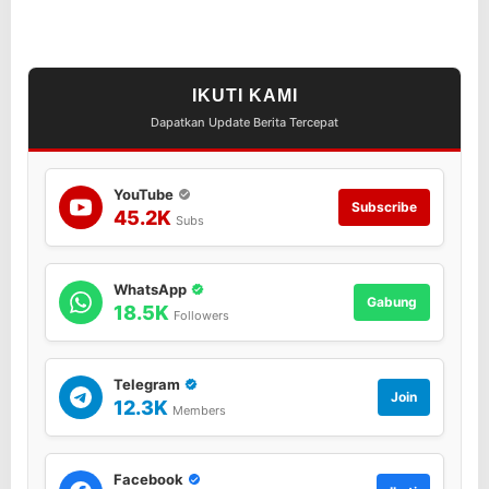
a
m
a
A
IKUTI KAMI
M
P
Dapatkan Update Berita Tercepat
H
I
B
YouTube
I
Subscribe
45.2K
Subs
d
a
n
P
WhatsApp
Gabung
T
18.5K
Followers
.
F
r
Telegram
e
Join
12.3K
e
Members
p
o
r
Facebook