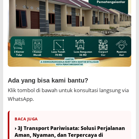
r
A
k
s
i
M
e
n
a
n
a
m
P
Ada yang bisa kami bantu?
o
h
Klik tombol di bawah untuk konsultasi langsung via
o
WhatsApp.
n
M
a
n
BACA JUGA
g
› 3J Transport Pariwisata: Solusi Perjalanan
r
o
Aman, Nyaman, dan Terpercaya di