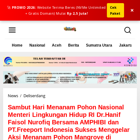
🚀
PROMO 2026:
Website Terima Beres (NVMe Unlimited
Cek
×
+ Gratis Domain) Mulai
Rp 2,5 Juta!
Paket
L
e
w
a
Home
Nasional
Aceh
Berita
Sumatra Utara
Jakarta
t
i
k
e
k
o
n
t
e
News
/
Deliserdang
S
n
a
Sambut Hari Menanam Pohon Nasional
m
b
Menteri Lingkungan Hidup RI Dr.Hanif
u
Faisol Nurofiq Bersama AMPHIBI dan
t
PT.Freeport Indonesia Sukses Menggelar
H
Aksi Menanam Pohon Mangrove di
a