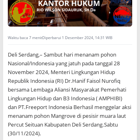
r
.
H
a
n
i
f
Waktu baca 7 menit
Diperbarui 1 Desember 2024, 14:31 WIB
F
a
Deli Serdang,– Sambut hari menanam pohon
i
s
Nasional/Indonesia yang jatuh pada tanggal 28
o
November 2024, Menteri Lingkungan Hidup
l
N
Republik Indonesia (RI) Dr.Hanif Faisol Nurofiq
u
bersama Lembaga Aliansi Masyarakat Pemerhati
r
o
Lingkungan Hidup dan B3 Indonesia ( AMPHIBI)
f
dan PT.Freeport Indonesia Berhasil menggelar aksi
i
q
menanam pohon Mangrove di pesisir muara laut
B
Percut Seituan Kabupaten Deli Serdang.Sabtu
e
(30/11/2024).
r
s