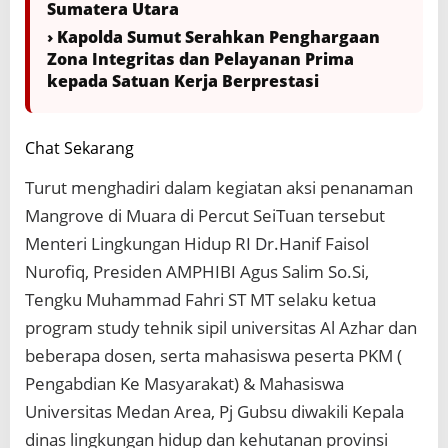
v
Sumatera Utara
e
› Kapolda Sumut Serahkan Penghargaan
d
Zona Integritas dan Pelayanan Prima
i
P
kepada Satuan Kerja Berprestasi
e
s
i
Chat Sekarang
s
i
Turut menghadiri dalam kegiatan aksi penanaman
r
M
Mangrove di Muara di Percut SeiTuan tersebut
u
Menteri Lingkungan Hidup RI Dr.Hanif Faisol
a
r
Nurofiq, Presiden AMPHIBI Agus Salim So.Si,
a
Tengku Muhammad Fahri ST MT selaku ketua
L
a
program study tehnik sipil universitas Al Azhar dan
u
beberapa dosen, serta mahasiswa peserta PKM (
t
Pengabdian Ke Masyarakat) & Mahasiswa
P
e
Universitas Medan Area, Pj Gubsu diwakili Kepala
r
dinas lingkungan hidup dan kehutanan provinsi
c