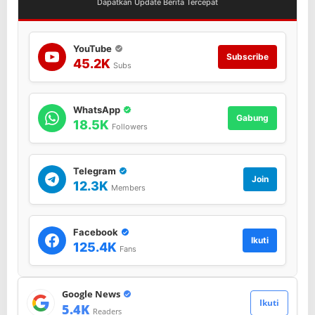
Dapatkan Update Berita Tercepat
k
P
a
n
YouTube
Subscribe
g
45.2K
Subs
k
a
t
WhatsApp
*
Gabung
18.5K
Followers
Telegram
Join
12.3K
Members
Facebook
Ikuti
125.4K
Fans
Google News
Ikuti
5.4K
Readers