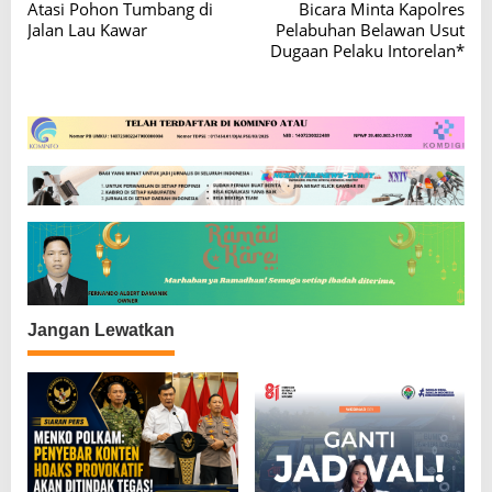
a
Atasi Pohon Tumbang di
Bicara Minta Kapolres
v
Jalan Lau Kawar
Pelabuhan Belawan Usut
Dugaan Pelaku Intorelan*
i
g
a
s
i
p
o
s
Jangan Lewatkan