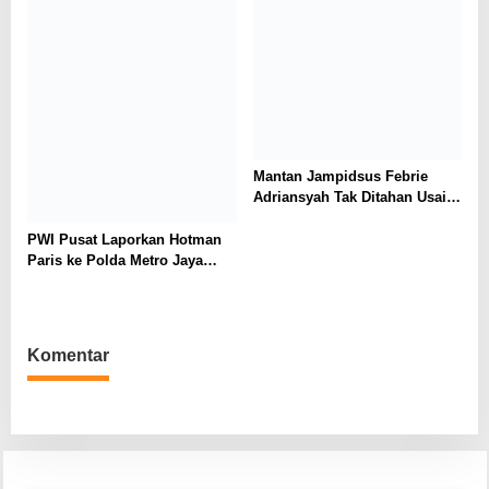
Mantan Jampidsus Febrie
Adriansyah Tak Ditahan Usai
Diperiksa sebagai Tersangka,
Kuasa Hukum: Kooperatif
PWI Pusat Laporkan Hotman
Jalani Proses Hukum
Paris ke Polda Metro Jaya
Terkait Dugaan Ujaran
Kebencian
Komentar