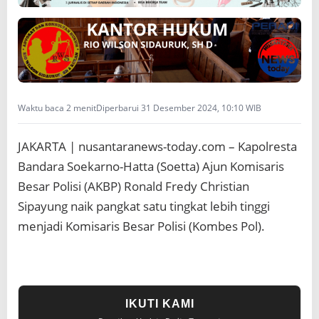
B
a
n
d
a
r
a
S
Waktu baca 2 menit
Diperbarui 31 Desember 2024, 10:10 WIB
o
e
JAKARTA | nusantaranews-today.com – Kapolresta
k
a
Bandara Soekarno-Hatta (Soetta) Ajun Komisaris
r
Besar Polisi (AKBP) Ronald Fredy Christian
n
o
Sipayung naik pangkat satu tingkat lebih tinggi
H
menjadi Komisaris Besar Polisi (Kombes Pol).
a
t
t
a
N
a
IKUTI KAMI
i