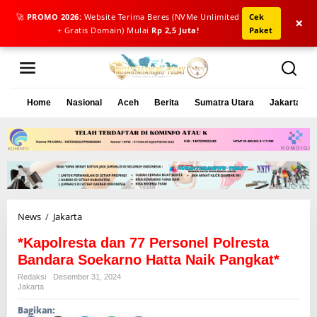
🚀
PROMO 2026:
Website Terima Beres (NVMe Unlimited
Cek
×
+ Gratis Domain) Mulai
Rp 2,5 Juta!
Paket
L
e
w
a
Home
Nasional
Aceh
Berita
Sumatra Utara
Jakarta
t
i
k
e
k
o
n
t
e
News
/
Jakarta
*
n
K
*Kapolresta dan 77 Personel Polresta
a
p
Bandara Soekarno Hatta Naik Pangkat*
o
Redaksi
Desember 31, 2024
l
Jakarta
r
Bagikan:
e