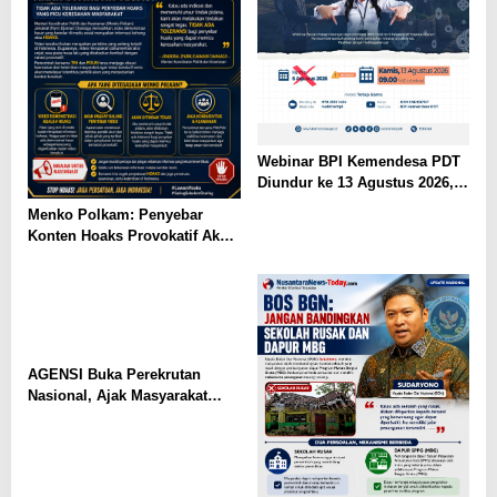
Webinar BPI Kemendesa PDT
Diundur ke 13 Agustus 2026,
Perkuat Ketahanan Pangan
Menko Polkam: Penyebar
Desa
Konten Hoaks Provokatif Akan
Ditindak Tegas
AGENSI Buka Perekrutan
Nasional, Ajak Masyarakat
Wujudkan Generasi Emas
Indonesia