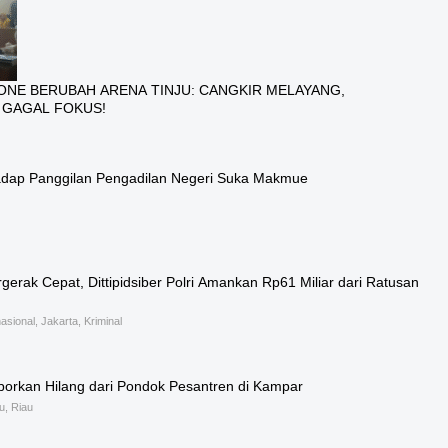
NE BERUBAH ARENA TINJU: CANGKIR MELAYANG,
GAGAL FOKUS!
adap Panggilan Pengadilan Negeri Suka Makmue
gerak Cepat, Dittipidsiber Polri Amankan Rp61 Miliar dari Ratusan
nasional, Jakarta, Kriminal
ilaporkan Hilang dari Pondok Pesantren di Kampar
u, Riau