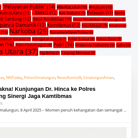
"Pelayanan Publik"
(14)
)
#BeritaLokal
(10)
#Hukum
(10)
- BMKG
(12)
matraUtara
(11)
Belawan
(11)
Aek Nabara
(9)
Berita
li Serdang
(12)
Dinas Pendidikan
(10)
Dinas Pendidikan Simalungun
(7)
rapanca Damanik
(13)
Kamtibmas
(12)
Kecelakaan
(9)
Ketahanan
Narkoba
(25)
n
(10)
NusantaraNewsToday
(8)
Polda Sumut
(8)
Polres Dairi
(8)
didikan Karakter
(7)
Penegakan hukum
(7)
un
(16)
Polri
(14)
Prabowo Subianto
(9)
Sabu
(9)
PolresSimalungun
(8)
a Utara
(37)
Tanjung Morawa
(8)
Tag Berita
(7)
as
,
NNToday
,
PolresSimalungun
,
ResesKomisiIII
,
SimalungunAman
,
kna! Kunjungan Dr. Hinca ke Polres
ng Sinergi Jaga Kamtibmas
25
O
L
imalungun, 8 April 2025 – Momen penuh kehangatan dan semangat
E
H
R
E
D
A