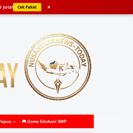
×
5 Juta!
Cek Paket
Papua
🎮 Game Edukasi SMP