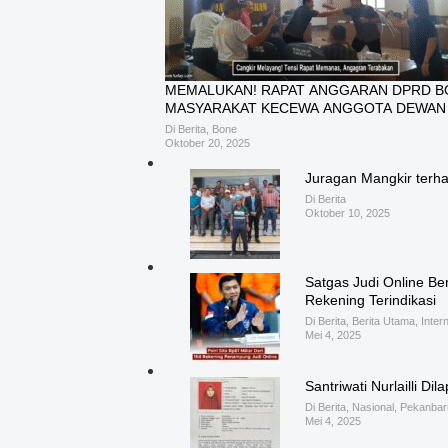
MEMALUKAN! RAPAT ANGGARAN DPRD BO
MASYARAKAT KECEWA ANGGOTA DEWAN 
Di Berita, Bone
Oktober 20, 2025
Juragan Mangkir terh
Di Berita
Oktober 10, 2025
Satgas Judi Online Ber
Rekening Terindikasi
Di Berita, Berita Utama, Inter
Mei 4, 2025
Santriwati Nurlailli D
Di Berita, Nasional, Pekanbar
Mei 4, 2025