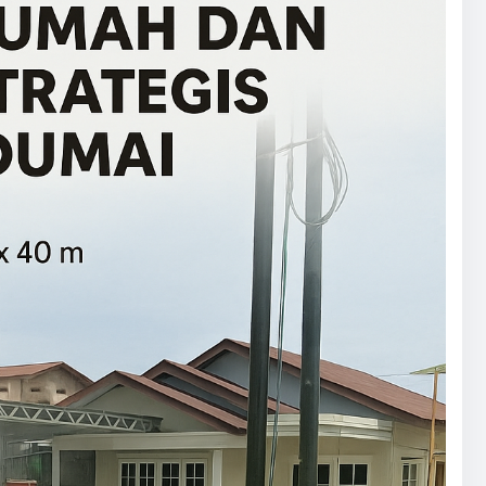
K
S
I