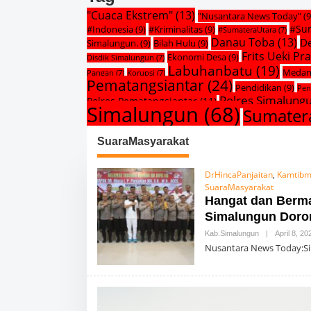
"Cuaca Ekstrem"
(13)
"Nusantara News Today"
(9
#Su
#Indonesia
(9)
#Kriminalitas
(9)
#SumateraUtara
(7)
Danau Toba
(13)
De
Simalungun.
(9)
Bilah Hulu
(9)
Frits Ueki P
Ekonomi Desa
(9)
Disdik Simalungun
(7)
Labuhanbatu
(19)
Meda
Pangan
(7)
Korupsi
(7)
Pematangsiantar
(24)
Pendidikan
(9)
Pen
Polres Simalung
Polres Pematangsiantar
(11)
Simalungun
(68)
Sumater
SuaraMasyarakat
DrHincaPanjaitan
,
Kamtibm
SuaraMasyarakat
Hangat dan Berma
Simalungun Doro
Kab.simalungun
|
April 8, 20
Nusantara News Today:S