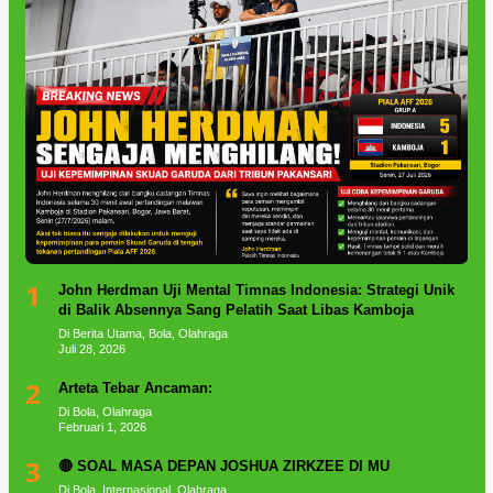
1
John Herdman Uji Mental Timnas Indonesia: Strategi Unik
di Balik Absennya Sang Pelatih Saat Libas Kamboja
Di Berita Utama, Bola, Olahraga
Juli 28, 2026
2
Arteta Tebar Ancaman:
Di Bola, Olahraga
Februari 1, 2026
3
🔴 SOAL MASA DEPAN JOSHUA ZIRKZEE DI MU
Di Bola, Internasional, Olahraga