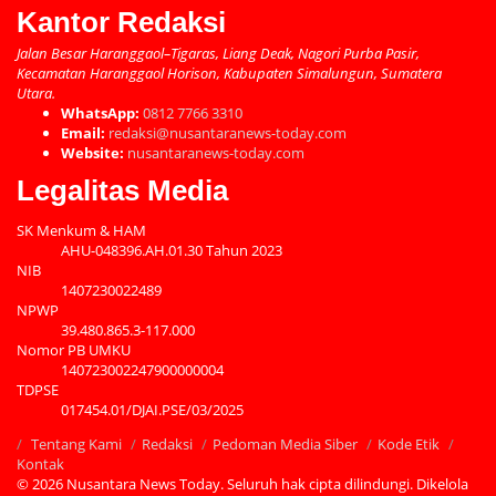
Kantor Redaksi
Jalan Besar Haranggaol–Tigaras, Liang Deak, Nagori Purba Pasir,
Kecamatan Haranggaol Horison, Kabupaten Simalungun, Sumatera
Utara.
WhatsApp:
0812 7766 3310
Email:
redaksi@nusantaranews-today.com
Website:
nusantaranews-today.com
Legalitas Media
SK Menkum & HAM
AHU-048396.AH.01.30 Tahun 2023
NIB
1407230022489
NPWP
39.480.865.3-117.000
Nomor PB UMKU
140723002247900000004
TDPSE
017454.01/DJAI.PSE/03/2025
Tentang Kami
Redaksi
Pedoman Media Siber
Kode Etik
Kontak
© 2026 Nusantara News Today. Seluruh hak cipta dilindungi.
Dikelola