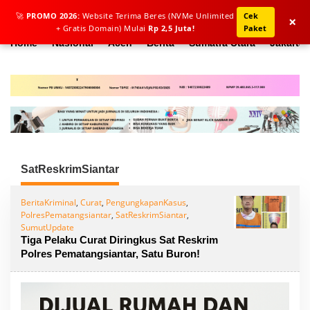
L
🚀
PROMO 2026:
Website Terima Beres (NVMe Unlimited
Cek
e
×
+ Gratis Domain) Mulai
Rp 2,5 Juta!
Paket
w
a
Home
Nasional
Aceh
Berita
Sumatra Utara
Jakarta
t
i
k
e
k
o
n
t
e
n
SatReskrimSiantar
BeritaKriminal
,
Curat
,
PengungkapanKasus
,
PolresPematangsiantar
,
SatReskrimSiantar
,
SumutUpdate
Tiga Pelaku Curat Diringkus Sat Reskrim
Polres Pematangsiantar, Satu Buron!