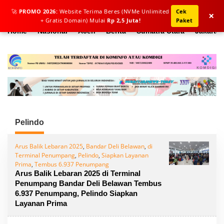
L
🚀
PROMO 2026:
Website Terima Beres (NVMe Unlimited
Cek
e
×
+ Gratis Domain) Mulai
Rp 2,5 Juta!
Paket
w
a
Home
Nasional
Aceh
Berita
Sumatra Utara
Jakarta
t
i
k
e
k
o
n
t
e
n
Pelindo
Arus Balik Lebaran 2025
,
Bandar Deli Belawan
,
di
Terminal Penumpang
,
Pelindo
,
Siapkan Layanan
Prima
,
Tembus 6.937 Penumpang
Arus Balik Lebaran 2025 di Terminal
Penumpang Bandar Deli Belawan Tembus
6.937 Penumpang, Pelindo Siapkan
Layanan Prima