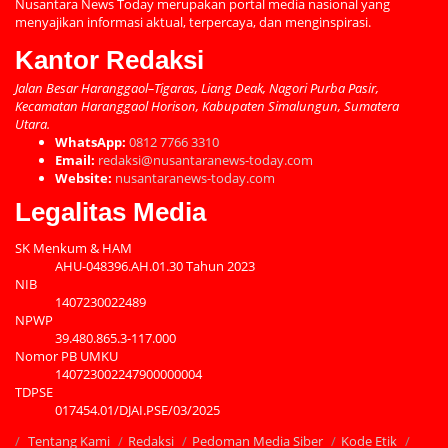
Nusantara News Today merupakan portal media nasional yang
menyajikan informasi aktual, terpercaya, dan menginspirasi.
Kantor Redaksi
Jalan Besar Haranggaol–Tigaras, Liang Deak, Nagori Purba Pasir,
Kecamatan Haranggaol Horison, Kabupaten Simalungun, Sumatera
Utara.
WhatsApp:
0812 7766 3310
Email:
redaksi@nusantaranews-today.com
Website:
nusantaranews-today.com
Legalitas Media
SK Menkum & HAM
AHU-048396.AH.01.30 Tahun 2023
NIB
1407230022489
NPWP
39.480.865.3-117.000
Nomor PB UMKU
140723002247900000004
TDPSE
017454.01/DJAI.PSE/03/2025
Tentang Kami
Redaksi
Pedoman Media Siber
Kode Etik